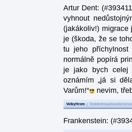
Artur Dent: (#393411)
vyhnout nedůstojný
(jakákoliv!) migrace
je (škoda, že se toh
tu jeho příchylnos
normálně popírá princ
je jako bych celej 
oznámím „já si děla
Varům!“
nevim, třeb
VelkyHrom
|
Tenkterémupilsvedeníznech
Frankenstein: (#393