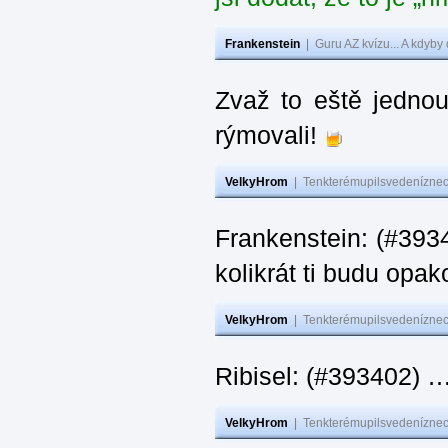
Frankenstein
|
Guru AZ kvízu... A kdyby
Zvaž to eště jedno
rýmovali!
VelkyHrom
|
Tenkterémupilsvedeníznech
Frankenstein: (#39
kolikrát ti budu opak
VelkyHrom
|
Tenkterémupilsvedeníznech
Ribisel: (#393402)
VelkyHrom
|
Tenkterémupilsvedeníznech