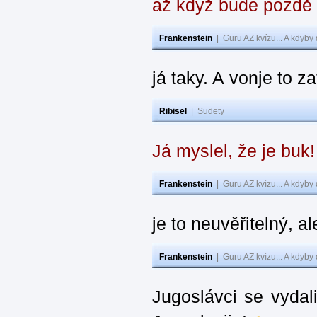
až když bude pozdě
Frankenstein
|
Guru AZ kvízu... A kdyby
já taky. A vonje to z
Ribisel
|
Sudety
Já myslel, že je buk
Frankenstein
|
Guru AZ kvízu... A kdyby
je to neuvěřitelný, al
Frankenstein
|
Guru AZ kvízu... A kdyby
Jugoslávci se vydal