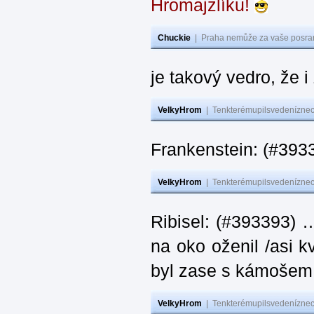
Hromajzlíku!
Chuckie
|
Praha nemůže za vaše posran
je takový vedro, že 
VelkyHrom
|
Tenkterémupilsvedeníznech
Frankenstein: (#393
VelkyHrom
|
Tenkterémupilsvedeníznech
Ribisel: (#393393) 
na oko oženil /asi k
byl zase s kámoš
VelkyHrom
|
Tenkterémupilsvedeníznech