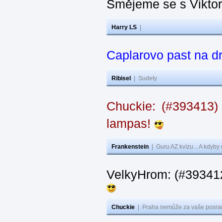
Smějeme se s Vikto
Harry LS
|
Caplarovo past na 
Ribisel
|
Sudety
Chuckie: (#393413)
lampas!
Frankenstein
|
Guru AZ kvízu... A kdyby
VelkyHrom: (#39341
Chuckie
|
Praha nemůže za vaše posran