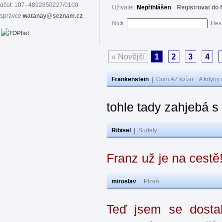
účet: 107–4892850227/0100
Uživatel:
Nepřihlášen
Registrovat do 
správce:
watanay@seznam.cz
Nick:
Hes
« Novější
1
2
3
4
Frankenstein
|
Guru AZ kvízu... A kdyby
tohle tady zahjebá 
Ribisel
|
Sudety
Franz už je na cestě
miroslav
|
Plzeň
Teď jsem se dostal