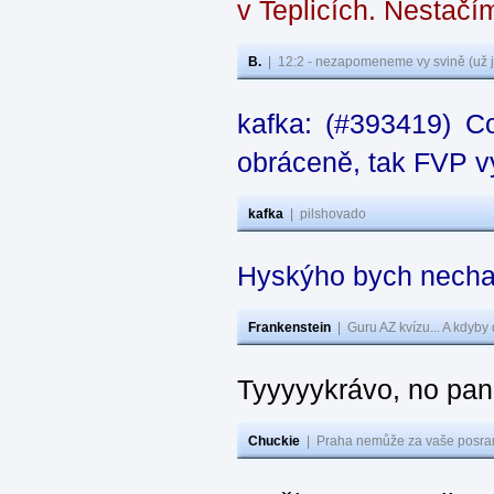
v Teplicích. Nestačí
B.
|
12:2 - nezapomeneme vy svině (už j
kafka: (#393419) C
obráceně, tak FVP vy
kafka
|
pilshovado
Hyskýho bych nechal
Frankenstein
|
Guru AZ kvízu... A kdyby
Tyyyyykrávo, no pane
Chuckie
|
Praha nemůže za vaše posran