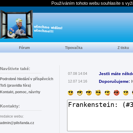
Používáním tohoto webu souhlasíte s vyž
Fórum
Tipovačka
Z tisku
Navštivte také:
Jestli máte někd
07.08 14:04
Podrobné hledání v příspěvcích
Doporučujeme:
12.07 14:16
ToS (pravidla fóra)
Kontakt, pomoc, návrhy
Kontakty:
redakce webu:
admin@pilsfanda.cz