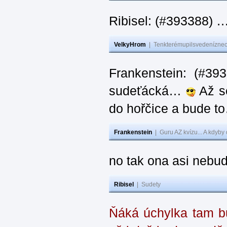
Ribisel: (#393388) 
VelkyHrom
|
Tenkterémupilsvedeníznech
Frankenstein: (#39
sudeťácká…
Až se
do hořčice a bude 
Frankenstein
|
Guru AZ kvízu... A kdyby
no tak ona asi nebud
Ribisel
|
Sudety
Ňáká úchylka tam bu