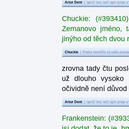
Artur Dent
|
ע שָׂמִים חֹשֶׁךְ לְאוֹר וְאוֹר לְחֹשֶׁךְ
Chuckie: (#393410
Zemanovo jméno, ta
jinýho od těch dvou 
Chuckie
|
Praha nemůže za vaše posran
zrovna tady čtu pos
už dlouho vysoko 
očividně není důvod
Artur Dent
|
ע שָׂמִים חֹשֶׁךְ לְאוֹר וְאוֹר לְחֹשֶׁךְ
Frankenstein: (#39
jsi dodat, že to je „