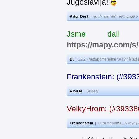
Jugoslavija!
Artur Dent
|
ע שָׂמִים חֹשֶׁךְ לְאוֹר וְאוֹר לְחֹשֶׁךְ
Jsme dali s
https://mapy.com/s
B.
|
12:2 - nezapomeneme vy svině (už j
Frankenstein: (#393
Ribisel
|
Sudety
VelkyHrom: (#3933
Frankenstein
|
Guru AZ kvízu... A kdyby