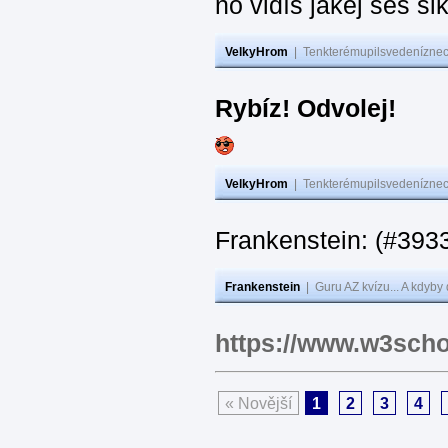
no vidíš jakej seš ši
VelkyHrom
|
Tenkterémupilsvedeníznech
Rybíz! Odvolej!
VelkyHrom
|
Tenkterémupilsvedeníznech
Frankenstein: (#
Frankenstein
|
Guru AZ kvízu... A kdyby
https://www.w3scho
« Novější
1
2
3
4