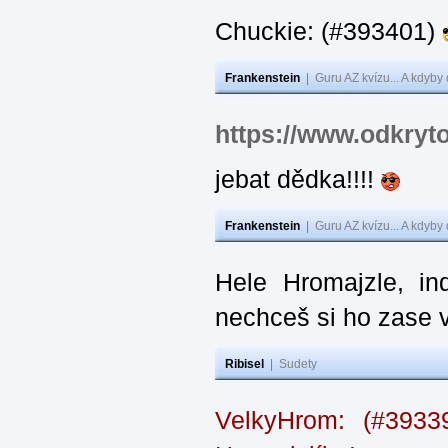
Chuckie: (#393401)
Frankenstein
|
Guru AZ kvízu... A kdyby
https://www.odkryt
jebat dědka!!!!
Frankenstein
|
Guru AZ kvízu... A kdyby
Hele Hromajzle, i
nechceš si ho zase 
Ribisel
|
Sudety
VelkyHrom: (#393