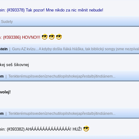
in: (#393378) Tak pozor! Mne nikdo za nic měnit nebude!
|
Sudety
: (#393386) HOVNO!!!
tein
|
Guru AZ kvízu... A kdyby došla ňáká hláška, tak biblický songy jsme nezpíval
akej seš šikovnej
om
|
Tenkterémupilsvedeníznechutilopilshokejapřestalbýtindiánem...
volej!
om
|
Tenkterémupilsvedeníznechutilopilshokejapřestalbýtindiánem...
tein: (#393382) AHÁÁÁÁÁÁÁÁÁÁÁÁÁÁ! HUŽ!