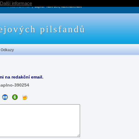
Další informace
PRÍŠTÍ ZÁPAS:
, zbývá:
NaN den, NaN:NaN:NaN
ejových pilsfandů
Odkazy
mi na redakční email.
naplno-390254