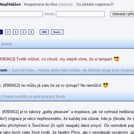
Nepřihlášen
Registrovat do fóra
(zdarma)
Co získám registrací?
Heslo:
...
1
2
3
4
5
4336
Starší »
|
Sudety
(#393413) Tvrdit můžeš, co chceš, my stejně víme, že si lampas!
tein
|
Guru AZ kvízu... A kdyby došla ňáká hláška, tak biblický songy jsme nezpíval
: (#393412) no můžu já zato že se to rýmuje? No nemůžu!
|
Praha nemůže za vaše posraný životy
: (#393411) je to takový „guilty pleasure“ a inspirace, jak se vyhnout nedůsto
oliv!) migrace je něco nepřirozeného, že každej má zůstat, kde je (škoda, že 
jeho příchylnost k Ševčíkovi (či spíš naopak) dává smysl. On normálně popírá
je jako bych celej život tvrdil, že fandim Plzni, ale v osmdesáti oznámím „j