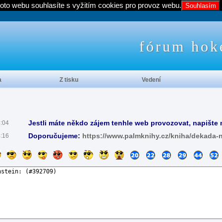
oto webu souhlasíte s vyžitím cookies pro provoz webu.
Souhlasím
fórum hok
a
Z tisku
Vedení
Jestli máte někdo zájem tenhle web provozovat, napište 
4:04
Doporučujeme:
https://www.palmknihy.cz/kniha/dekada-
4:16