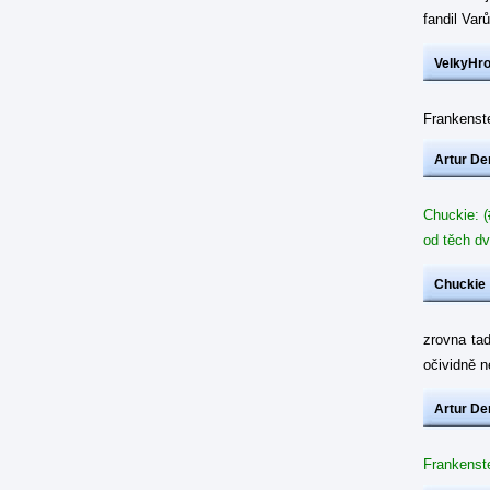
fandil Var
VelkyHr
Frankenste
Artur De
Chuckie: (
od těch dv
Chuckie
zrovna ta
očividně 
Artur De
Frankenste