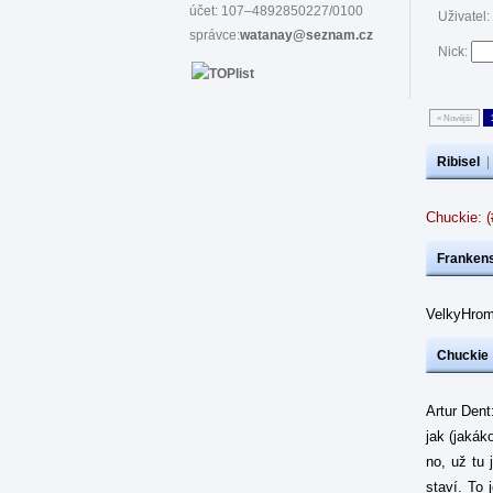
účet: 107–4892850227/0100
Uživatel:
správce:
watanay@seznam.cz
Nick:
« Novější
Ribisel
Chuckie: 
Frankens
VelkyHrom
Chuckie
Artur Dent
jak (jakák
no, už tu 
staví. To 