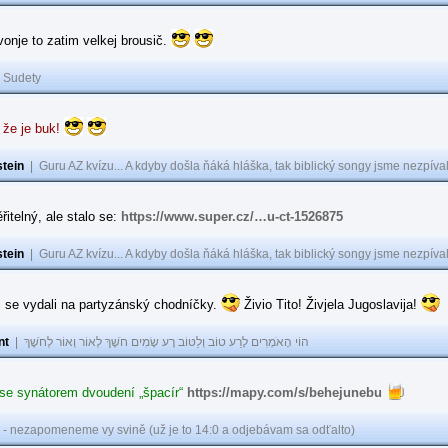
 vonje to zatim velkej brousič.
|
Sudety
 že je buk!
tein
|
Guru AZ kvízu... A kdyby došla ňáká hláška, tak biblický songy jsme nezpíval
řitelný, ale stalo se:
https://www.super.cz/…u-ct-1526875
tein
|
Guru AZ kvízu... A kdyby došla ňáká hláška, tak biblický songy jsme nezpíval
i se vydali na partyzánský chodníčky.
Živio Tito! Živjela Jugoslavija!
nt
|
הוֹי הָאֹמְרִים לָרַע טוֹב וְלַטּוֹב רָע שָׂמִים חֹשֶׁךְ לְאוֹר וְאוֹר לְחֹשֶׁךְ
 se synátorem dvoudení „špacír“
https://mapy.com/s/behejunebu
 - nezapomeneme vy svině (už je to 14:0 a odjebávam sa odťalto)