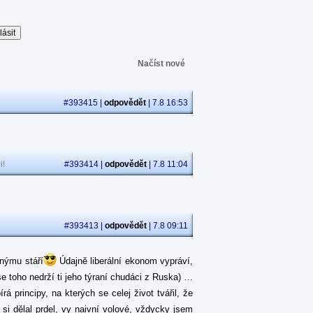
Načíst nové
#393415 |
odpovědět
| 7.8 16:53
i!
#393414 |
odpovědět
| 7.8 11:04
#393413 |
odpovědět
| 7.8 09:11
jnýmu stáří
Údajně liberální ekonom vypráví,
se toho nedrží ti jeho týraní chudáci z Ruska) …
 principy, na kterých se celej život tvářil, že
á si dělal prdel, vy naivní volové, vždycky jsem