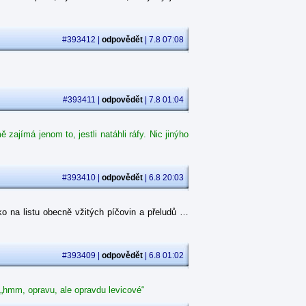
#393412 |
odpovědět
| 7.8 07:08
#393411 |
odpovědět
| 7.8 01:04
ajímá jenom to, jestli natáhli ráfy. Nic jinýho
#393410 |
odpovědět
| 6.8 20:03
o na listu obecně vžitých píčovin a přeludů …
#393409 |
odpovědět
| 6.8 01:02
 „hmm, opravu, ale opravdu levicové“