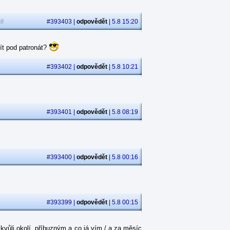
i!
#393403 |
odpovědět
| 5.8 15:20
ít pod patronát?
#393402 |
odpovědět
| 5.8 10:21
#393401 |
odpovědět
| 5.8 08:19
#393400 |
odpovědět
| 5.8 00:16
#393399 |
odpovědět
| 5.8 00:15
kvůli okolí, příbuzným a co já vím / a za měsíc