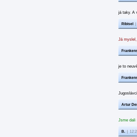
já taky. A
Ribisel
Já myslel,
Frankens
je to neuvě
Frankens
Jugoslávc
Artur De
Jsme dali
B.
|
12:2