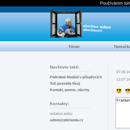
Používáním toh
Fórum
Tipovačk
Navštivte také:
07.08 1
Podrobné hledání v příspěvcích
12.07 1
ToS (pravidla fóra)
Kontakt, pomoc, návrhy
Kontakty:
redakce webu:
admin@pilsfanda.cz