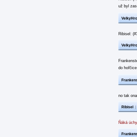
už byl z
VelkyHr
Ribisel: 
VelkyHr
Frankenst
do hořčic
Frankens
no tak ona
Ribisel
Ňáká úchy
Frankens