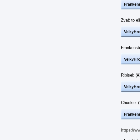
Frankens
Zvaž to eš
VelkyHr
Frankenst
VelkyHr
Ribisel: 
VelkyHr
Chuckie: 
Frankens
https://w