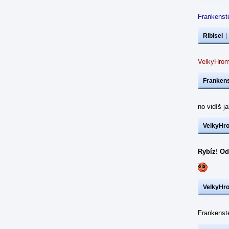
Frankenste
Ribisel
VelkyHrom
Frankens
no vidíš j
VelkyHr
Rybíz! Od
VelkyHr
Frankens