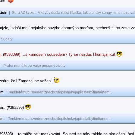
a!!!!
tein
|
Guru AZ kvízu... A kdyby došla ňáká hláška, tak biblický songy jsme nezpíval
ajzle, indoši mají nejakýho novýho chromýho maďara, nechceš si ho zase vz
|
Sudety
: (#393399) …s kámošem sousedem? Ty se nezdáš Hromajzlíku!
|
Praha nemůže za vaše posraný životy
vedro, že i Zamazal se voženil
om
|
Tenkterémupilsvedeníznechutilopilshokejapřestalbýtindiánem...
ein: (#393396)
om
|
Tenkterémupilsvedeníznechutilopilshokejapřestalbýtindiánem...
#393393) …to může bejt maskování. Soused se taky takhle na oko oženil /asi 