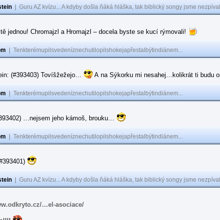
tein
|
Guru AZ kvízu... A kdyby došla ňáká hláška, tak biblický songy jsme nezpíval
tě jednou! Chromajzl a Hromajzl – docela byste se kucí rýmovali!
om
|
Tenkterémupilsvedeníznechutilopilshokejapřestalbýtindiánem...
ein: (#393403) Tovíšžežejo…
A na Sýkorku mi nesahej…kolikrát ti budu op
om
|
Tenkterémupilsvedeníznechutilopilshokejapřestalbýtindiánem...
(#393402) …nejsem jeho kámoš, brouku…
om
|
Tenkterémupilsvedeníznechutilopilshokejapřestalbýtindiánem...
(#393401)
tein
|
Guru AZ kvízu... A kdyby došla ňáká hláška, tak biblický songy jsme nezpíval
ww.odkryto.cz/…el-asociace/