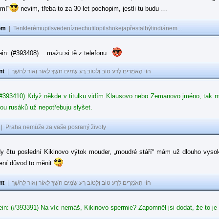
ům!“
nevim, třeba to za 30 let pochopim, jestli tu budu …
om
|
Tenkterémupilsvedeníznechutilopilshokejapřestalbýtindiánem...
in: (#393408) …mažu si tě z telefonu..
nt
|
הוֹי הָאֹמְרִים לָרַע טוֹב וְלַטּוֹב רָע שָׂמִים חֹשֶׁךְ לְאוֹר וְאוֹר לְחֹשֶׁךְ
#393410) Když někde v titulku vidím Klausovo nebo Zemanovo jméno, tak mě z
ou rusáků už nepotřebuju slyšet.
|
Praha nemůže za vaše posraný životy
dy čtu poslední Kikinovo výtok mouder, „moudré stáří“ mám už dlouho vysok
není důvod to měnit
nt
|
הוֹי הָאֹמְרִים לָרַע טוֹב וְלַטּוֹב רָע שָׂמִים חֹשֶׁךְ לְאוֹר וְאוֹר לְחֹשֶׁךְ
in: (#393391) Na víc nemáš, Kikinovo spermie? Zapomněl jsi dodat, že to je