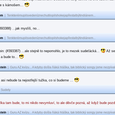
ase s kámošem…
om
|
Tenkterémupilsvedeníznechutilopilshokejapřestalbýtindiánem...
(#393388) …jak myslíš, no…
om
|
Tenkterémupilsvedeníznechutilopilshokejapřestalbýtindiánem...
ein: (#393387) …ale stejně to nepomohlo, je to mezek sudeťácká…
Až se
e a bude to…
tein
|
Guru AZ kvízu... A kdyby došla ňáká hláška, tak biblický songy jsme nezpíval
 asi nebude ta nejostřejší tužka, co si budeme …
|
Sudety
lka tam bude, to mi nikdo nevymluví, to ale děvče pozná, až když bude poz
tein
|
Guru AZ kvízu... A kdyby došla ňáká hláška, tak biblický songy jsme nezpíval