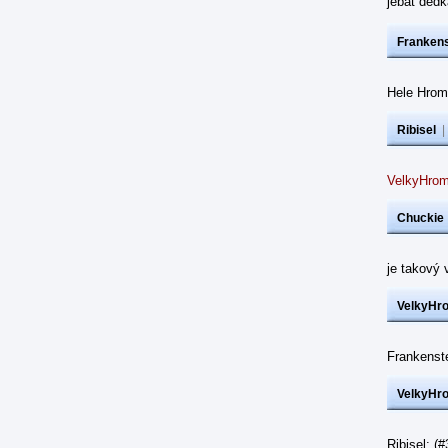
jebat dědk
Frankens
Hele Hrom
Ribisel
VelkyHrom
Chuckie
je takový 
VelkyHr
Frankenst
VelkyHr
Ribisel: (