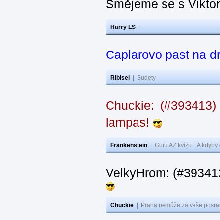
Smějeme se s Vikto
Harry LS
|
Caplarovo past na 
Ribisel
|
Sudety
Chuckie: (#393413)
lampas!
Frankenstein
|
Guru AZ kvízu... A kdyby
VelkyHrom: (#39341
Chuckie
|
Praha nemůže za vaše posran