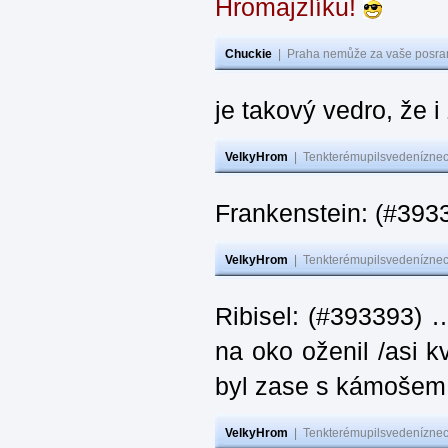
Hromajzlíku!
Chuckie
|
Praha nemůže za vaše posran
je takový vedro, že 
VelkyHrom
|
Tenkterémupilsvedeníznech
Frankenstein: (#393
VelkyHrom
|
Tenkterémupilsvedeníznech
Ribisel: (#393393) 
na oko oženil /asi k
byl zase s kámoš
VelkyHrom
|
Tenkterémupilsvedeníznech