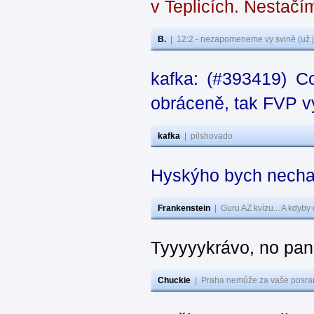
v Teplicích. Nestačí
B.
|
12:2 - nezapomeneme vy svině (už j
kafka: (#393419) C
obráceně, tak FVP vy
kafka
|
pilshovado
Hyskýho bych nechal
Frankenstein
|
Guru AZ kvízu... A kdyby
Tyyyyykrávo, no pane
Chuckie
|
Praha nemůže za vaše posran