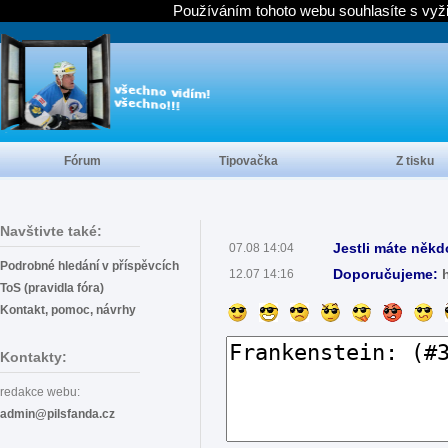
Používáním tohoto webu souhlasíte s vyž
Fórum
Tipovačka
Z tisku
Navštivte také:
Jestli máte někd
07.08 14:04
Podrobné hledání v příspěvcích
Doporučujeme:
12.07 14:16
ToS (pravidla fóra)
Kontakt, pomoc, návrhy
Kontakty:
redakce webu:
admin@pilsfanda.cz