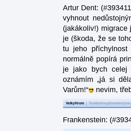
Artur Dent: (#393411)
vyhnout nedůstojný
(jakákoliv!) migrace
je (škoda, že se toh
tu jeho příchylnos
normálně popírá princ
je jako bych celej 
oznámím „já si děla
Varům!“
nevim, třeb
VelkyHrom
|
Tenkterémupilsvedeníznech
Frankenstein: (#393