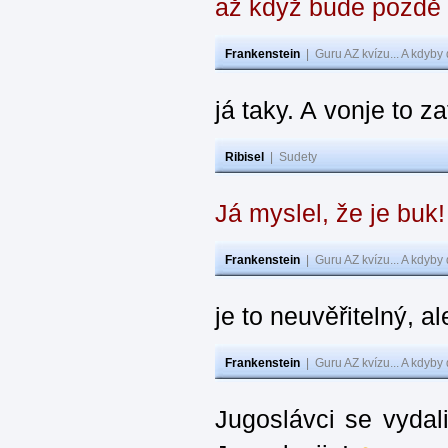
až když bude pozdě
Frankenstein
|
Guru AZ kvízu... A kdyby
já taky. A vonje to z
Ribisel
|
Sudety
Já myslel, že je buk
Frankenstein
|
Guru AZ kvízu... A kdyby
je to neuvěřitelný, al
Frankenstein
|
Guru AZ kvízu... A kdyby
Jugoslávci se vydal