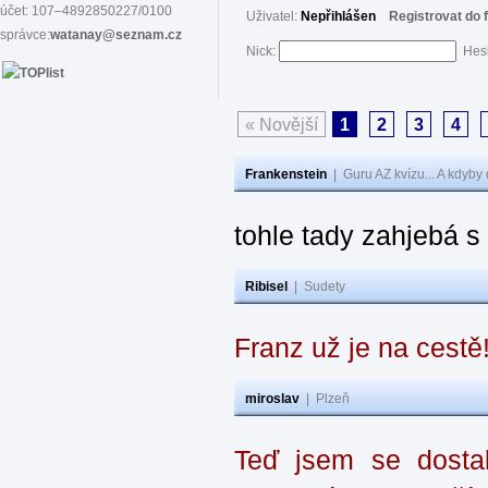
účet: 107–4892850227/0100
Uživatel:
Nepřihlášen
Registrovat do 
správce:
watanay@seznam.cz
Nick:
Hes
« Novější
1
2
3
4
Frankenstein
|
Guru AZ kvízu... A kdyby
tohle tady zahjebá 
Ribisel
|
Sudety
Franz už je na cestě
miroslav
|
Plzeň
Teď jsem se dostal