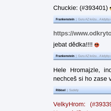
Chuckie: (#393401)
Frankenstein
|
Guru AZ kvízu... A kdyby
https://www.odkryt
jebat dědka!!!!
Frankenstein
|
Guru AZ kvízu... A kdyby
Hele Hromajzle, i
nechceš si ho zase 
Ribisel
|
Sudety
VelkyHrom: (#393