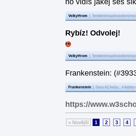
no vidíš jakej seš ši
VelkyHrom
|
Tenkterémupilsvedeníznech
Rybíz! Odvolej!
VelkyHrom
|
Tenkterémupilsvedeníznech
Frankenstein: (#
Frankenstein
|
Guru AZ kvízu... A kdyby
https://www.w3scho
« Novější
1
2
3
4