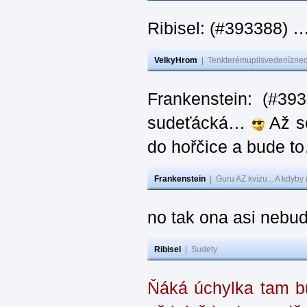
Ribisel: (#393388) 
VelkyHrom
|
Tenkterémupilsvedeníznech
Frankenstein: (#39
sudeťácká…
Až se
do hořčice a bude 
Frankenstein
|
Guru AZ kvízu... A kdyby
no tak ona asi nebud
Ribisel
|
Sudety
Ňáká úchylka tam bu