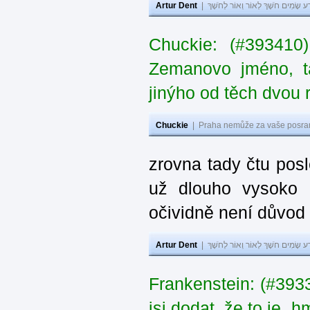
Artur Dent
|
ע שָׂמִים חֹשֶׁךְ לְאוֹר וְאוֹר לְחֹשֶׁךְ
Chuckie: (#393410
Zemanovo jméno, ta
jinýho od těch dvou 
Chuckie
|
Praha nemůže za vaše posran
zrovna tady čtu pos
už dlouho vysoko 
očividně není důvod
Artur Dent
|
ע שָׂמִים חֹשֶׁךְ לְאוֹר וְאוֹר לְחֹשֶׁךְ
Frankenstein: (#39
jsi dodat, že to je „