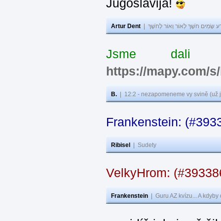
Jugoslavija!
Artur Dent
|
ע שָׂמִים חֹשֶׁךְ לְאוֹר וְאוֹר לְחֹשֶׁךְ
Jsme dali s
https://mapy.com/s
B.
|
12:2 - nezapomeneme vy svině (už j
Frankenstein: (#393
Ribisel
|
Sudety
VelkyHrom: (#3933
Frankenstein
|
Guru AZ kvízu... A kdyby