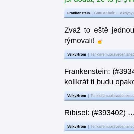
Frankenstein
|
Guru AZ kvízu... A kdyby
Zvaž to eště jedno
rýmovali!
VelkyHrom
|
Tenkterémupilsvedeníznech
Frankenstein: (#39
kolikrát ti budu opak
VelkyHrom
|
Tenkterémupilsvedeníznech
Ribisel: (#393402)
VelkyHrom
|
Tenkterémupilsvedeníznech