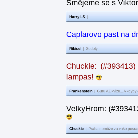
Smějeme se s Vikto
Harry LS
|
Caplarovo past na 
Ribisel
|
Sudety
Chuckie: (#393413)
lampas!
Frankenstein
|
Guru AZ kvízu... A kdyby
VelkyHrom: (#39341
Chuckie
|
Praha nemůže za vaše posran