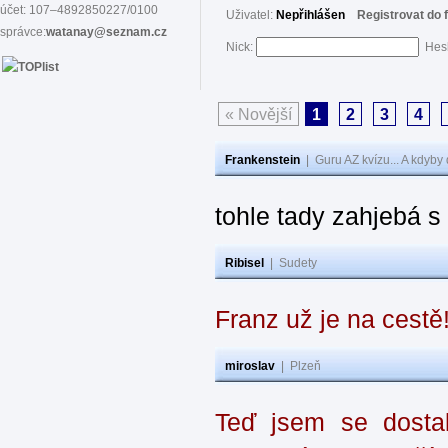
účet: 107–4892850227/0100
Uživatel:
Nepřihlášen
Registrovat do 
správce:
watanay@seznam.cz
Nick:
Hes
« Novější
1
2
3
4
Frankenstein
|
Guru AZ kvízu... A kdyby
tohle tady zahjebá 
Ribisel
|
Sudety
Franz už je na cestě
miroslav
|
Plzeň
Teď jsem se dostal