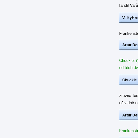
fandil Var
VelkyHr
Frankenste
Artur De
Chuckie: (
od těch dv
Chuckie
zrovna ta
očividně 
Artur De
Frankenste