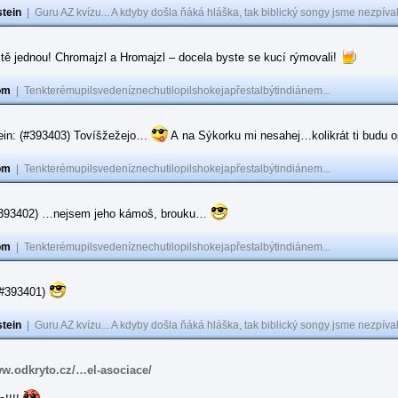
tein
|
Guru AZ kvízu... A kdyby došla ňáká hláška, tak biblický songy jsme nezpíval
tě jednou! Chromajzl a Hromajzl – docela byste se kucí rýmovali!
om
|
Tenkterémupilsvedeníznechutilopilshokejapřestalbýtindiánem...
ein: (#393403) Tovíšžežejo…
A na Sýkorku mi nesahej…kolikrát ti budu op
om
|
Tenkterémupilsvedeníznechutilopilshokejapřestalbýtindiánem...
(#393402) …nejsem jeho kámoš, brouku…
om
|
Tenkterémupilsvedeníznechutilopilshokejapřestalbýtindiánem...
(#393401)
tein
|
Guru AZ kvízu... A kdyby došla ňáká hláška, tak biblický songy jsme nezpíval
ww.odkryto.cz/…el-asociace/