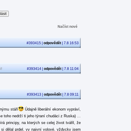
Načíst nové
#393415 |
odpovědět
| 7.8 16:53
i!
#393414 |
odpovědět
| 7.8 11:04
#393413 |
odpovědět
| 7.8 09:11
jnýmu stáří
Údajně liberální ekonom vypráví,
se toho nedrží ti jeho týraní chudáci z Ruska) …
 principy, na kterých se celej život tvářil, že
á si dělal prdel, vy naivní volové, vždycky jsem