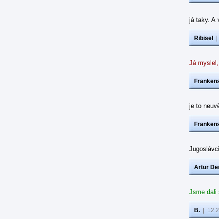
já taky. A
Ribisel
Já myslel,
Frankens
je to neuvě
Frankens
Jugoslávc
Artur De
Jsme dali
B.
|
12:2