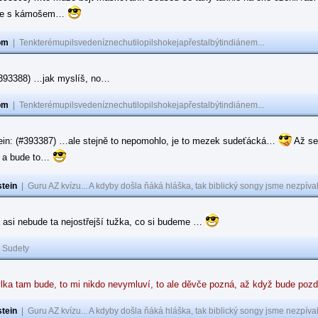
ase s kámošem…
om
|
Tenkterémupilsvedeníznechutilopilshokejapřestalbýtindiánem...
(#393388) …jak myslíš, no…
om
|
Tenkterémupilsvedeníznechutilopilshokejapřestalbýtindiánem...
ein: (#393387) …ale stejně to nepomohlo, je to mezek sudeťácká…
Až se
e a bude to…
tein
|
Guru AZ kvízu... A kdyby došla ňáká hláška, tak biblický songy jsme nezpíval
 asi nebude ta nejostřejší tužka, co si budeme …
|
Sudety
lka tam bude, to mi nikdo nevymluví, to ale děvče pozná, až když bude poz
tein
|
Guru AZ kvízu... A kdyby došla ňáká hláška, tak biblický songy jsme nezpíval