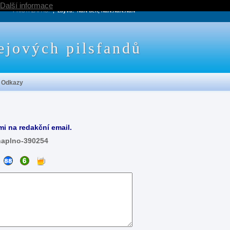
Další informace
PRÍŠTÍ ZÁPAS:
, zbývá:
NaN den, NaN:NaN:NaN
ejových pilsfandů
Odkazy
mi na redakční email.
naplno-390254