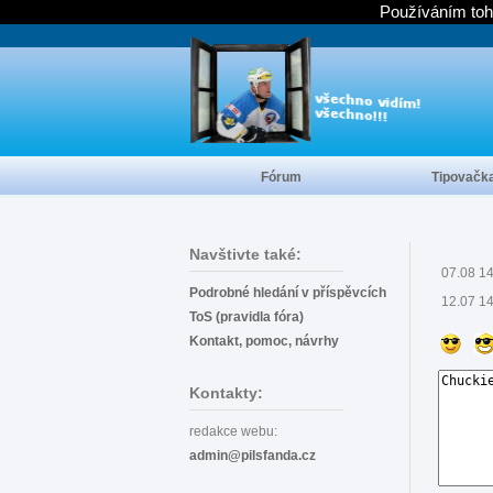
Používáním toh
Fórum
Tipovačk
Navštivte také:
07.08 1
Podrobné hledání v příspěvcích
12.07 1
ToS (pravidla fóra)
Kontakt, pomoc, návrhy
Kontakty:
redakce webu:
admin@pilsfanda.cz