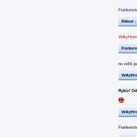
Frankenste
Ribisel
VelkyHrom
Frankens
no vidíš j
VelkyHr
Rybíz! Od
VelkyHr
Frankens