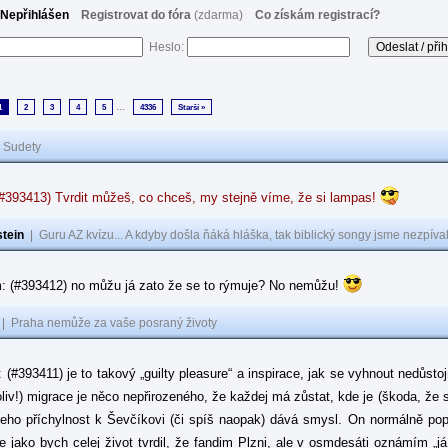
Nepřihlášen
Registrovat do fóra
(zdarma)
Co získám registrací?
Heslo:
...
1
2
3
4
5
4336
Starší »
|
Sudety
(#393413) Tvrdit můžeš, co chceš, my stejně víme, že si lampas!
tein
|
Guru AZ kvízu... A kdyby došla ňáká hláška, tak biblický songy jsme nezpíval
: (#393412) no můžu já zato že se to rýmuje? No nemůžu!
|
Praha nemůže za vaše posraný životy
: (#393411) je to takový „guilty pleasure“ a inspirace, jak se vyhnout nedůsto
oliv!) migrace je něco nepřirozeného, že každej má zůstat, kde je (škoda, že 
jeho příchylnost k Ševčíkovi (či spíš naopak) dává smysl. On normálně popírá
je jako bych celej život tvrdil, že fandim Plzni, ale v osmdesáti oznámím „j