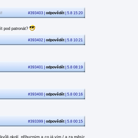
i!
#393403 |
odpovědět
| 5.8 15:20
ít pod patronát?
#393402 |
odpovědět
| 5.8 10:21
#393401 |
odpovědět
| 5.8 08:19
#393400 |
odpovědět
| 5.8 00:16
#393399 |
odpovědět
| 5.8 00:15
kvůli okolí, příbuzným a co já vím / a za měsíc