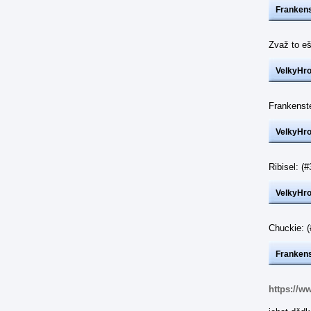
Frankens
Zvaž to eš
VelkyHr
Frankenst
VelkyHr
Ribisel: 
VelkyHr
Chuckie: 
Frankens
https://w