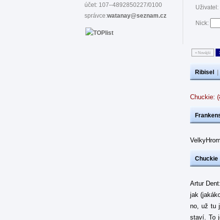
účet: 107–4892850227/0100
Uživatel:
správce:
watanay@seznam.cz
Nick:
« Novější
Ribisel
Chuckie: 
Frankens
VelkyHrom
Chuckie
Artur Dent
jak (jakák
no, už tu 
staví. To 