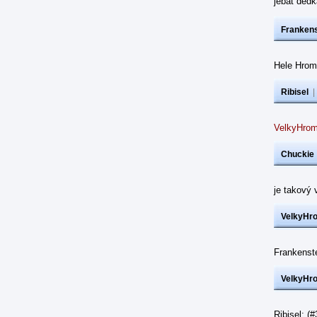
jebat dědk
Frankens
Hele Hrom
Ribisel
VelkyHrom
Chuckie
je takový 
VelkyHr
Frankenst
VelkyHr
Ribisel: (