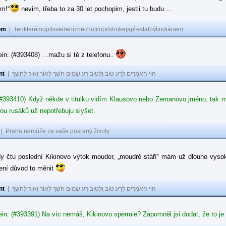
ům!“
nevim, třeba to za 30 let pochopim, jestli tu budu …
om
|
Tenkterémupilsvedeníznechutilopilshokejapřestalbýtindiánem...
in: (#393408) …mažu si tě z telefonu..
nt
|
הוֹי הָאֹמְרִים לָרַע טוֹב וְלַטּוֹב רָע שָׂמִים חֹשֶׁךְ לְאוֹר וְאוֹר לְחֹשֶׁךְ
#393410) Když někde v titulku vidím Klausovo nebo Zemanovo jméno, tak mě z
ou rusáků už nepotřebuju slyšet.
|
Praha nemůže za vaše posraný životy
dy čtu poslední Kikinovo výtok mouder, „moudré stáří“ mám už dlouho vysok
není důvod to měnit
nt
|
הוֹי הָאֹמְרִים לָרַע טוֹב וְלַטּוֹב רָע שָׂמִים חֹשֶׁךְ לְאוֹר וְאוֹר לְחֹשֶׁךְ
in: (#393391) Na víc nemáš, Kikinovo spermie? Zapomněl jsi dodat, že to je