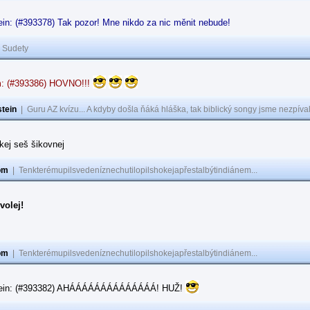
in: (#393378) Tak pozor! Mne nikdo za nic měnit nebude!
|
Sudety
: (#393386) HOVNO!!!
tein
|
Guru AZ kvízu... A kdyby došla ňáká hláška, tak biblický songy jsme nezpíval
akej seš šikovnej
om
|
Tenkterémupilsvedeníznechutilopilshokejapřestalbýtindiánem...
volej!
om
|
Tenkterémupilsvedeníznechutilopilshokejapřestalbýtindiánem...
tein: (#393382) AHÁÁÁÁÁÁÁÁÁÁÁÁÁÁ! HUŽ!