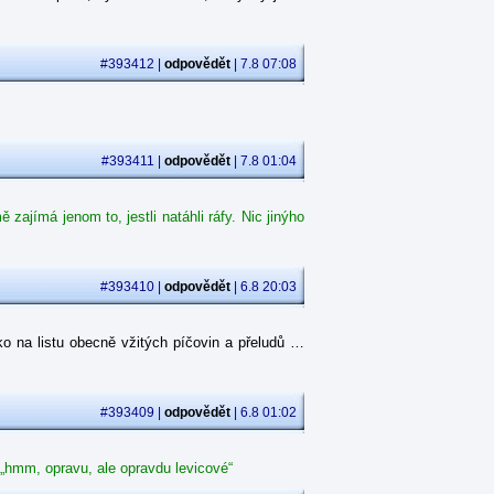
#393412 |
odpovědět
| 7.8 07:08
#393411 |
odpovědět
| 7.8 01:04
ajímá jenom to, jestli natáhli ráfy. Nic jinýho
#393410 |
odpovědět
| 6.8 20:03
o na listu obecně vžitých píčovin a přeludů …
#393409 |
odpovědět
| 6.8 01:02
 „hmm, opravu, ale opravdu levicové“