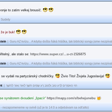
 vonje to zatim velkej brousič.
|
Sudety
 že je buk!
tein
|
Guru AZ kvízu... A kdyby došla ňáká hláška, tak biblický songy jsme nezpíval
řitelný, ale stalo se:
https://www.super.cz/…u-ct-1526875
tein
|
Guru AZ kvízu... A kdyby došla ňáká hláška, tak biblický songy jsme nezpíval
i se vydali na partyzánský chodníčky.
Živio Tito! Živjela Jugoslavija!
nt
|
הוֹי הָאֹמְרִים לָרַע טוֹב וְלַטּוֹב רָע שָׂמִים חֹשֶׁךְ לְאוֹר וְאוֹר לְחֹשֶׁךְ
 se synátorem dvoudení „špacír“
https://mapy.com/s/behejunebu
 - nezapomeneme vy svině (už je to 14:0 a odjebávam sa odťalto)