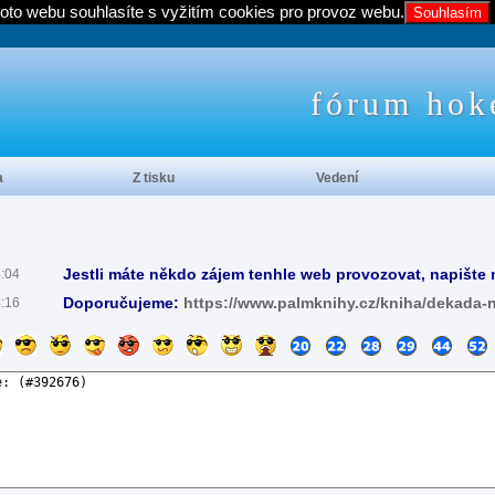
oto webu souhlasíte s vyžitím cookies pro provoz webu.
Souhlasím
fórum hok
a
Z tisku
Vedení
Jestli máte někdo zájem tenhle web provozovat, napište 
4:04
Doporučujeme:
https://www.palmknihy.cz/kniha/dekada-
4:16