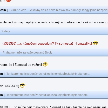
a!!!!
tein
|
Guru AZ kvízu... A kdyby došla ňáká hláška, tak biblický songy jsme nezpíval
ajzle, indoši mají nejakýho novýho chromýho maďara, nechceš si ho zase vz
|
Sudety
: (#393399) …s kámošem sousedem? Ty se nezdáš Hromajzlíku!
|
Praha nemůže za vaše posraný životy
vedro, že i Zamazal se voženil
om
|
Tenkterémupilsvedeníznechutilopilshokejapřestalbýtindiánem...
ein: (#393396)
om
|
Tenkterémupilsvedeníznechutilopilshokejapřestalbýtindiánem...
#393393) …to může bejt maskování. Soused se taky takhle na oko oženil /asi 