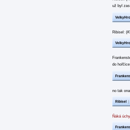
už byl z
VelkyHr
Ribisel: 
VelkyHr
Frankenst
do hořčic
Frankens
no tak ona
Ribisel
Ňáká úchy
Frankens