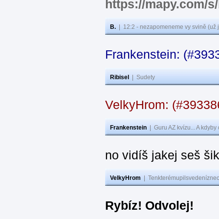
https://mapy.com/s
B.
|
12:2 - nezapomeneme vy svině (už j
Frankenstein: (#393
Ribisel
|
Sudety
VelkyHrom: (#3933
Frankenstein
|
Guru AZ kvízu... A kdyby
no vidíš jakej seš ši
VelkyHrom
|
Tenkterémupilsvedeníznech
Rybíz! Odvolej!