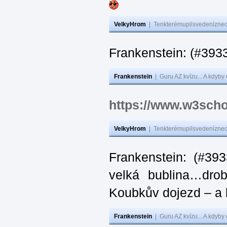
VelkyHrom
|
Tenkterémupilsvedeníznech
Frankenstein: (#
Frankenstein
|
Guru AZ kvízu... A kdyby
https://www.w3scho
VelkyHrom
|
Tenkterémupilsvedeníznech
Frankenstein: (#39
velká bublina…dro
Koubkův dojezd – a 
Frankenstein
|
Guru AZ kvízu... A kdyby