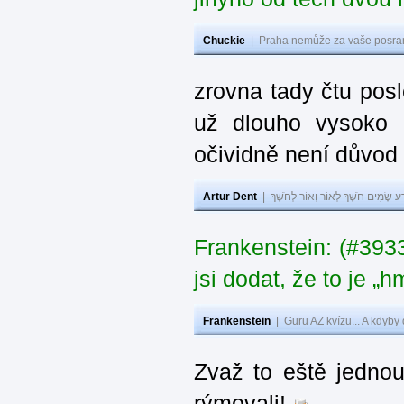
Chuckie
|
Praha nemůže za vaše posran
zrovna tady čtu pos
už dlouho vysoko 
očividně není důvod
Artur Dent
|
ע שָׂמִים חֹשֶׁךְ לְאוֹר וְאוֹר לְחֹשֶׁךְ
Frankenstein: (#39
jsi dodat, že to je „
Frankenstein
|
Guru AZ kvízu... A kdyby
Zvaž to eště jedno
rýmovali!