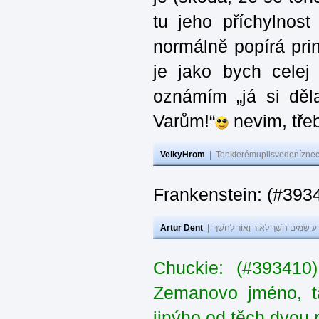
tu jeho příchylnos
normálně popírá princ
je jako bych celej 
oznámím „já si děla
Varům!“
nevim, třeb
VelkyHrom
|
Tenkterémupilsvedeníznech
Frankenstein: (#393
Artur Dent
|
ע שָׂמִים חֹשֶׁךְ לְאוֹר וְאוֹר לְחֹשֶׁךְ
Chuckie: (#393410
Zemanovo jméno, ta
jinýho od těch dvou 