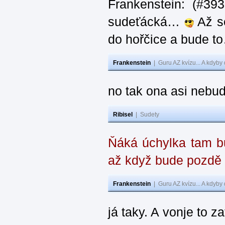
Frankenstein: (#39
sudeťácká…
Až se
do hořčice a bude 
Frankenstein
|
Guru AZ kvízu... A kdyby
no tak ona asi nebud
Ribisel
|
Sudety
Ňáká úchylka tam bu
až když bude pozdě
Frankenstein
|
Guru AZ kvízu... A kdyby
já taky. A vonje to z