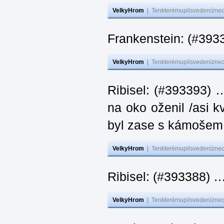
VelkyHrom
|
Tenkterémupilsvedeníznech
Frankenstein: (#393
VelkyHrom
|
Tenkterémupilsvedeníznech
Ribisel: (#393393) 
na oko oženil /asi k
byl zase s kámoš
VelkyHrom
|
Tenkterémupilsvedeníznech
Ribisel: (#393388) 
VelkyHrom
|
Tenkterémupilsvedeníznech