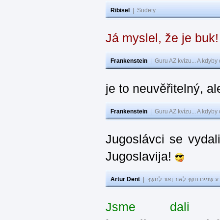
Ribisel
|
Sudety
Já myslel, že je buk
Frankenstein
|
Guru AZ kvízu... A kdyby
je to neuvěřitelný, al
Frankenstein
|
Guru AZ kvízu... A kdyby
Jugoslávci se vydal
Jugoslavija!
Artur Dent
|
ע שָׂמִים חֹשֶׁךְ לְאוֹר וְאוֹר לְחֹשֶׁךְ
Jsme dali s