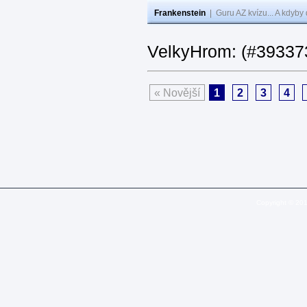
Frankenstein
|
Guru AZ kvízu... A kdyby
VelkyHrom: (#393373
« Novější
1
2
3
4
Copyright © 20