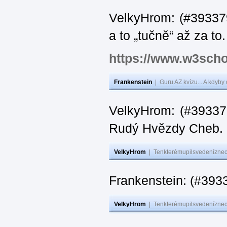
VelkyHrom: (#393379
a to „tučně“ až za to.
https://www.w3scho
Frankenstein
|
Guru AZ kvízu... A kdyby
VelkyHrom: (#393376
Rudý Hvězdy Cheb.
VelkyHrom
|
Tenkterémupilsvedeníznech
Frankenstein: (#393
VelkyHrom
|
Tenkterémupilsvedeníznech