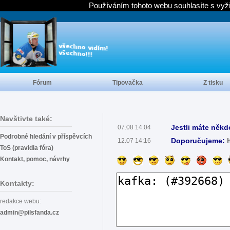
Používáním tohoto webu souhlasíte s vyž
Fórum
Tipovačka
Z tisku
Navštivte také:
Jestli máte někd
07.08 14:04
Podrobné hledání v příspěvcích
Doporučujeme:
12.07 14:16
ToS (pravidla fóra)
Kontakt, pomoc, návrhy
Kontakty:
redakce webu:
admin@pilsfanda.cz