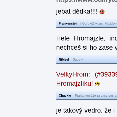
jebat dědka!!!!
Frankenstein
|
Guru AZ kvízu... A kdyby
Hele Hromajzle, i
nechceš si ho zase 
Ribisel
|
Sudety
VelkyHrom: (#393
Hromajzlíku!
Chuckie
|
Praha nemůže za vaše posran
je takový vedro, že 