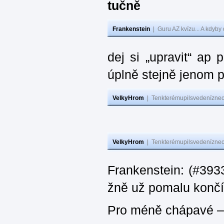
tučně
Frankenstein
|
Guru AZ kvízu... A kdyby
dej si „upravit“ ap
úplně stejně jenom 
VelkyHrom
|
Tenkterémupilsvedeníznech
VelkyHrom
|
Tenkterémupilsvedeníznech
Frankenstein: (#3933
žně už pomalu končí
Pro méně chápavé – 