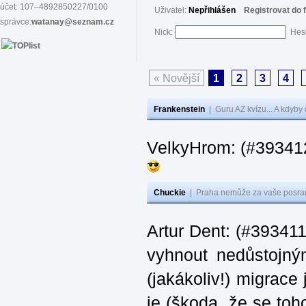
účet: 107–4892850227/0100
Uživatel:
Nepřihlášen
Registrovat do 
správce:
watanay@seznam.cz
Nick:
Hes
« Novější
1
2
3
4
Frankenstein
|
Guru AZ kvízu... A kdyby
VelkyHrom: (#39341
Chuckie
|
Praha nemůže za vaše posran
Artur Dent: (#393411)
vyhnout nedůstojný
(jakákoliv!) migrace
je (škoda, že se toh