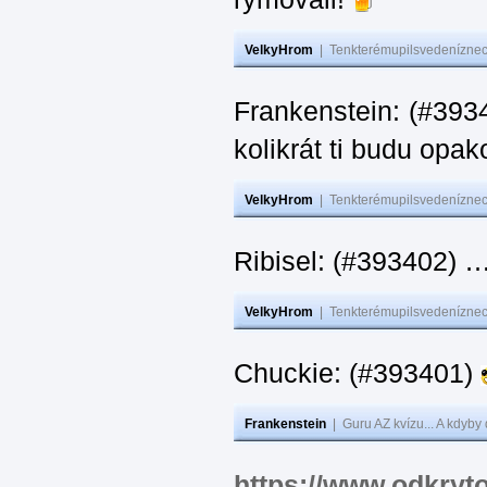
VelkyHrom
|
Tenkterémupilsvedeníznech
Frankenstein: (#39
kolikrát ti budu opak
VelkyHrom
|
Tenkterémupilsvedeníznech
Ribisel: (#393402)
VelkyHrom
|
Tenkterémupilsvedeníznech
Chuckie: (#393401)
Frankenstein
|
Guru AZ kvízu... A kdyby
https://www.odkryt