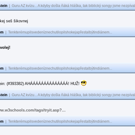
tein
|
Guru AZ kvízu... A kdyby došla ňáká hláška, tak biblický songy jsme nezpíval
akej seš šikovnej
om
|
Tenkterémupilsvedeníznechutilopilshokejapřestalbýtindiánem...
volej!
om
|
Tenkterémupilsvedeníznechutilopilshokejapřestalbýtindiánem...
tein: (#393382) AHÁÁÁÁÁÁÁÁÁÁÁÁÁÁ! HUŽ!
tein
|
Guru AZ kvízu... A kdyby došla ňáká hláška, tak biblický songy jsme nezpíval
ww.w3schools.com/tags/tryit.asp?…
om
|
Tenkterémupilsvedeníznechutilopilshokejapřestalbýtindiánem...