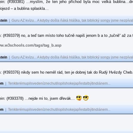
ein: (#393381) …myslím, že ten jeho příchod byla moc velká bublina…dr
ojezd – a bublina splaskla…
tein
|
Guru AZ kvízu... A kdyby došla ňáká hláška, tak biblický songy jsme nezpíval
 (#393379) no, a teď tam místo toho tučně napiš jenom b a to „tučně“ až za to
ww.w3schools.com/tags/tag_b.asp
tein
|
Guru AZ kvízu... A kdyby došla ňáká hláška, tak biblický songy jsme nezpíval
: (#393376) nikdy sem ho neměl rád, ten je dobrej tak do Rudý Hvězdy Cheb
om
|
Tenkterémupilsvedeníznechutilopilshokejapřestalbýtindiánem...
ein: (#393378) …nejde mi to, jsem dřevák…
om
|
Tenkterémupilsvedeníznechutilopilshokejapřestalbýtindiánem...