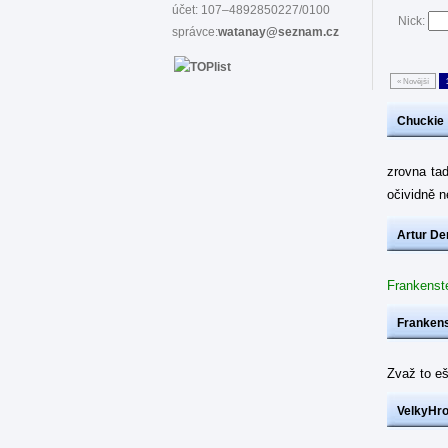
účet: 107–4892850227/0100
Nick:
správce:
watanay@seznam.cz
« Novější
Chuckie
zrovna ta
očividně 
Artur De
Frankenst
Frankens
Zvaž to eš
VelkyHr