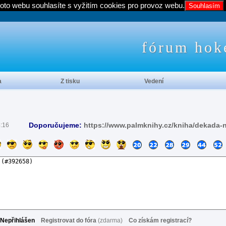
oto webu souhlasíte s vyžitím cookies pro provoz webu.
Souhlasím
fórum hok
a
Z tisku
Vedení
Doporučujeme:
https://www.palmknihy.cz/kniha/dekada-
4:16
Nepřihlášen
Registrovat do fóra
(zdarma)
Co získám registrací?