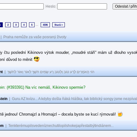
Heslo:
...
1
2
3
4
5
4336
Starší »
|
Praha nemůže za vaše posraný životy
dy čtu poslední Kikinovo výtok mouder, „moudré stáří“ mám už dlouho vysok
není důvod to měnit
nt
|
הוֹי הָאֹמְרִים לָרַע טוֹב וְלַטּוֹב רָע שָׂמִים חֹשֶׁךְ לְאוֹר וְאוֹר לְחֹשֶׁךְ
ein: (#393391) Na víc nemáš, Kikinovo spermie?
tein
|
Guru AZ kvízu... A kdyby došla ňáká hláška, tak biblický songy jsme nezpíval
tě jednou! Chromajzl a Hromajzl – docela byste se kucí rýmovali!
om
|
Tenkterémupilsvedeníznechutilopilshokejapřestalbýtindiánem...