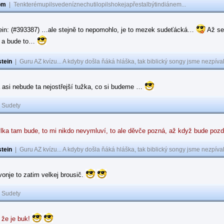
om
|
Tenkterémupilsvedeníznechutilopilshokejapřestalbýtindiánem...
ein: (#393387) …ale stejně to nepomohlo, je to mezek sudeťácká…
Až se
e a bude to…
tein
|
Guru AZ kvízu... A kdyby došla ňáká hláška, tak biblický songy jsme nezpíval
 asi nebude ta nejostřejší tužka, co si budeme …
|
Sudety
lka tam bude, to mi nikdo nevymluví, to ale děvče pozná, až když bude poz
tein
|
Guru AZ kvízu... A kdyby došla ňáká hláška, tak biblický songy jsme nezpíval
 vonje to zatim velkej brousič.
|
Sudety
 že je buk!