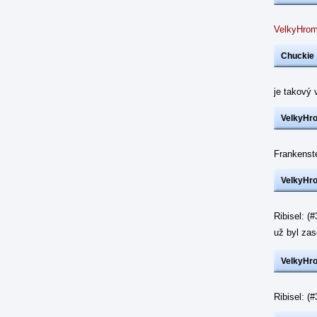
VelkyHrom
Chuckie
je takový 
VelkyHr
Frankenst
VelkyHr
Ribisel: (
už byl z
VelkyHr
Ribisel: 