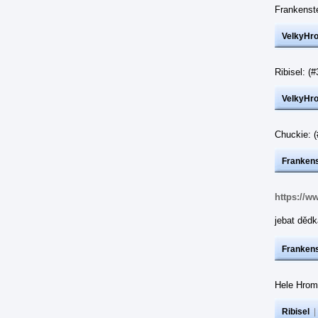
Frankenst
VelkyHr
Ribisel: 
VelkyHr
Chuckie: 
Frankens
https://w
jebat dědk
Frankens
Hele Hrom
Ribisel