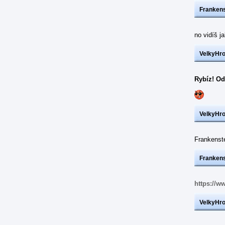
Frankens
no vidíš j
VelkyHr
Rybíz! Od
VelkyHr
Frankens
Frankens
https://w
VelkyHr