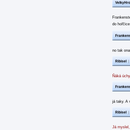
VelkyHr
Frankenst
do hořčic
Frankens
no tak ona
Ribisel
Ňáká úchy
Frankens
já taky. A
Ribisel
Já myslel,