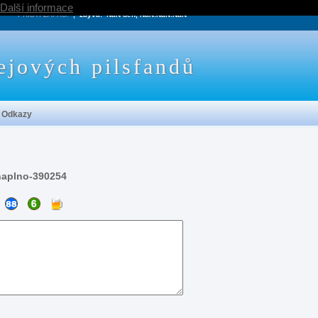
Další informace
PRÍŠTÍ ZÁPAS:
, zbývá:
NaN den, NaN:NaN:NaN
ejových pilsfandů
Odkazy
naplno-390254