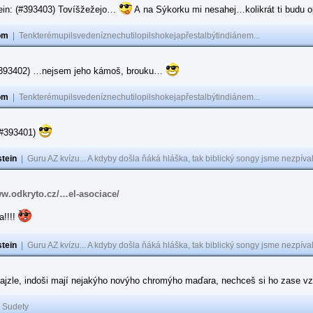
ein: (#393403) Tovíšžežejo…
A na Sýkorku mi nesahej…kolikrát ti budu op
om
|
Tenkterémupilsvedeníznechutilopilshokejapřestalbýtindiánem...
(#393402) …nejsem jeho kámoš, brouku…
om
|
Tenkterémupilsvedeníznechutilopilshokejapřestalbýtindiánem...
(#393401)
tein
|
Guru AZ kvízu... A kdyby došla ňáká hláška, tak biblický songy jsme nezpíval
ww.odkryto.cz/…el-asociace/
a!!!!
tein
|
Guru AZ kvízu... A kdyby došla ňáká hláška, tak biblický songy jsme nezpíval
ajzle, indoši mají nejakýho novýho chromýho maďara, nechceš si ho zase vz
|
Sudety