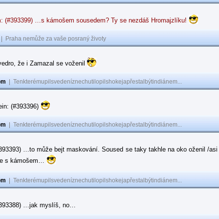
: (#393399) …s kámošem sousedem? Ty se nezdáš Hromajzlíku!
|
Praha nemůže za vaše posraný životy
vedro, že i Zamazal se voženil
om
|
Tenkterémupilsvedeníznechutilopilshokejapřestalbýtindiánem...
ein: (#393396)
om
|
Tenkterémupilsvedeníznechutilopilshokejapřestalbýtindiánem...
#393393) …to může bejt maskování. Soused se taky takhle na oko oženil /asi 
ase s kámošem…
om
|
Tenkterémupilsvedeníznechutilopilshokejapřestalbýtindiánem...
(#393388) …jak myslíš, no…