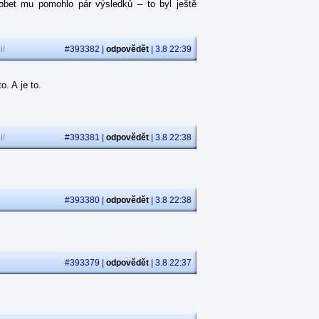
obet mu pomohlo pár výsledků – to byl ještě
i!
#393382 |
odpovědět
| 3.8 22:39
. A je to.
i!
#393381 |
odpovědět
| 3.8 22:38
.
#393380 |
odpovědět
| 3.8 22:38
#393379 |
odpovědět
| 3.8 22:37