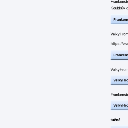
Frankenst
Koubkův d
Frankens
VelkyHrom:
https://w
Frankens
VelkyHrom
VelkyHr
Frankenst
VelkyHr
tučně