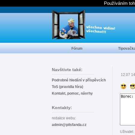
Používáním toh
Fórum
Tipovačk
Navštivte také:
12.07 1
Podrobné hledání v příspěvcích
ToS (pravidla fóra)
Kontakt, pomoc, návrhy
Kontakty:
redakce webu:
admin@pilsfanda.cz
Uživatel: