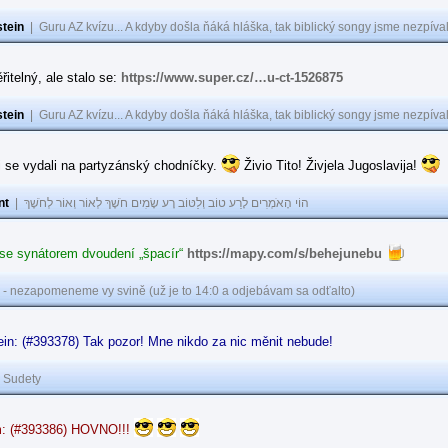
tein
|
Guru AZ kvízu... A kdyby došla ňáká hláška, tak biblický songy jsme nezpíval
řitelný, ale stalo se:
https://www.super.cz/…u-ct-1526875
tein
|
Guru AZ kvízu... A kdyby došla ňáká hláška, tak biblický songy jsme nezpíval
i se vydali na partyzánský chodníčky.
Živio Tito! Živjela Jugoslavija!
nt
|
הוֹי הָאֹמְרִים לָרַע טוֹב וְלַטּוֹב רָע שָׂמִים חֹשֶׁךְ לְאוֹר וְאוֹר לְחֹשֶׁךְ
 se synátorem dvoudení „špacír“
https://mapy.com/s/behejunebu
 - nezapomeneme vy svině (už je to 14:0 a odjebávam sa odťalto)
in: (#393378) Tak pozor! Mne nikdo za nic měnit nebude!
|
Sudety
: (#393386) HOVNO!!!