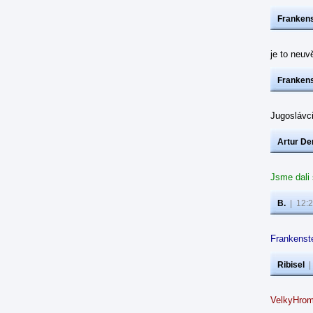
Frankens
je to neuvě
Frankens
Jugoslávc
Artur De
Jsme dali
B.
|
12:2
Frankenste
Ribisel
VelkyHrom