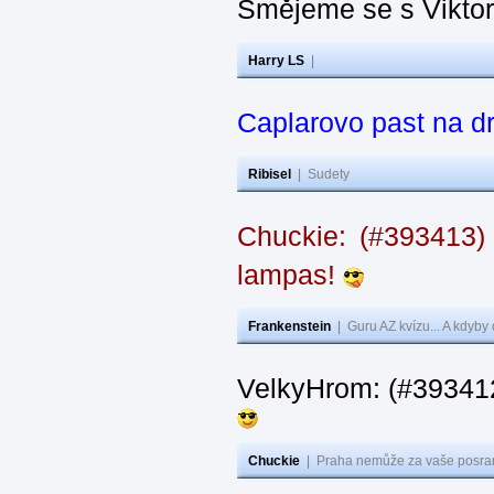
Smějeme se s Vikto
Harry LS
|
Caplarovo past na 
Ribisel
|
Sudety
Chuckie: (#393413)
lampas!
Frankenstein
|
Guru AZ kvízu... A kdyby
VelkyHrom: (#39341
Chuckie
|
Praha nemůže za vaše posran