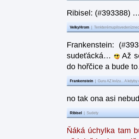
Ribisel: (#393388) 
VelkyHrom
|
Tenkterémupilsvedeníznech
Frankenstein: (#39
sudeťácká…
Až se
do hořčice a bude 
Frankenstein
|
Guru AZ kvízu... A kdyby
no tak ona asi nebud
Ribisel
|
Sudety
Ňáká úchylka tam bu