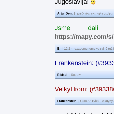
Jugoslavija!
Artur Dent
|
ע שָׂמִים חֹשֶׁךְ לְאוֹר וְאוֹר לְחֹשֶׁךְ
Jsme dali s
https://mapy.com/s
B.
|
12:2 - nezapomeneme vy svině (už j
Frankenstein: (#393
Ribisel
|
Sudety
VelkyHrom: (#3933
Frankenstein
|
Guru AZ kvízu... A kdyby