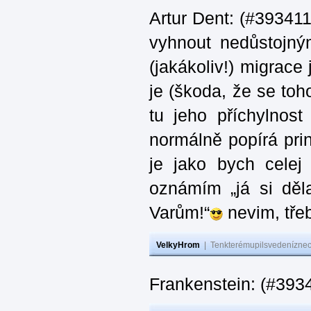
Artur Dent: (#393411)
vyhnout nedůstojný
(jakákoliv!) migrace
je (škoda, že se toh
tu jeho příchylnos
normálně popírá princ
je jako bych celej 
oznámím „já si děla
Varům!“
nevim, třeb
VelkyHrom
|
Tenkterémupilsvedeníznech
Frankenstein: (#393