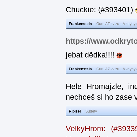
Chuckie: (#393401)
Frankenstein
|
Guru AZ kvízu... A kdyby
https://www.odkryt
jebat dědka!!!!
Frankenstein
|
Guru AZ kvízu... A kdyby
Hele Hromajzle, i
nechceš si ho zase 
Ribisel
|
Sudety
VelkyHrom: (#393