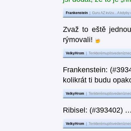
Frankenstein
|
Guru AZ kvízu... A kdyby
Zvaž to eště jedno
rýmovali!
VelkyHrom
|
Tenkterémupilsvedeníznech
Frankenstein: (#39
kolikrát ti budu opak
VelkyHrom
|
Tenkterémupilsvedeníznech
Ribisel: (#393402)
VelkyHrom
|
Tenkterémupilsvedeníznech