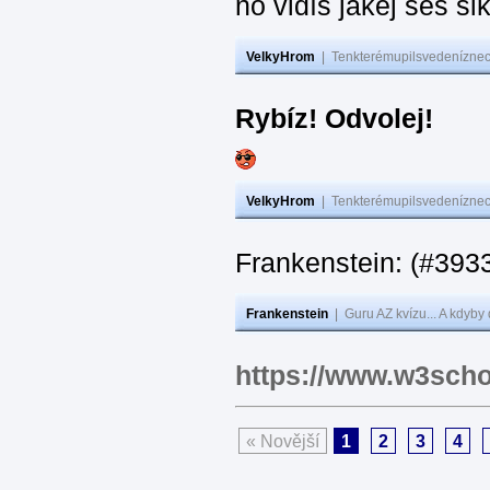
no vidíš jakej seš ši
VelkyHrom
|
Tenkterémupilsvedeníznech
Rybíz! Odvolej!
VelkyHrom
|
Tenkterémupilsvedeníznech
Frankenstein: (#
Frankenstein
|
Guru AZ kvízu... A kdyby
https://www.w3scho
« Novější
1
2
3
4