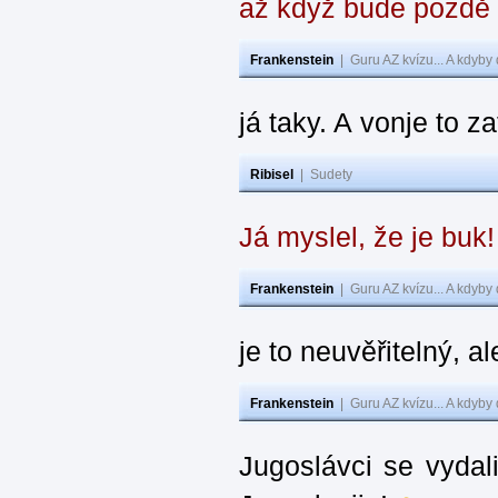
až když bude pozdě
Frankenstein
|
Guru AZ kvízu... A kdyby
já taky. A vonje to z
Ribisel
|
Sudety
Já myslel, že je buk
Frankenstein
|
Guru AZ kvízu... A kdyby
je to neuvěřitelný, al
Frankenstein
|
Guru AZ kvízu... A kdyby
Jugoslávci se vydal