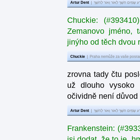
Artur Dent
|
ע שָׂמִים חֹשֶׁךְ לְאוֹר וְאוֹר לְחֹשֶׁךְ
Chuckie: (#393410
Zemanovo jméno, ta
jinýho od těch dvou 
Chuckie
|
Praha nemůže za vaše posran
zrovna tady čtu pos
už dlouho vysoko 
očividně není důvod
Artur Dent
|
ע שָׂמִים חֹשֶׁךְ לְאוֹר וְאוֹר לְחֹשֶׁךְ
Frankenstein: (#39
jsi dodat, že to je „