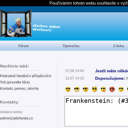
Používáním tohoto webu souhlasíte s vyž
Fórum
Tipovačka
Z tisku
Navštivte také:
Jestli máte někd
07.08 14:04
Podrobné hledání v příspěvcích
Doporučujeme:
12.07 14:16
ToS (pravidla fóra)
Kontakt, pomoc, návrhy
Kontakty:
redakce webu:
admin@pilsfanda.cz