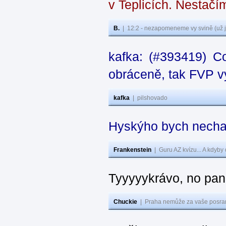
v Teplicích. Nestačí
B.
|
12:2 - nezapomeneme vy svině (už j
kafka: (#393419) C
obráceně, tak FVP vy
kafka
|
pilshovado
Hyskýho bych nechal
Frankenstein
|
Guru AZ kvízu... A kdyby
Tyyyyykrávo, no pane
Chuckie
|
Praha nemůže za vaše posran