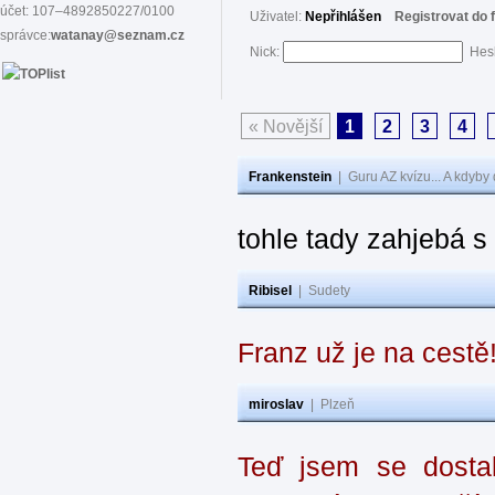
účet: 107–4892850227/0100
Uživatel:
Nepřihlášen
Registrovat do 
správce:
watanay@seznam.cz
Nick:
Hes
« Novější
1
2
3
4
Frankenstein
|
Guru AZ kvízu... A kdyby
tohle tady zahjebá 
Ribisel
|
Sudety
Franz už je na cestě
miroslav
|
Plzeň
Teď jsem se dostal