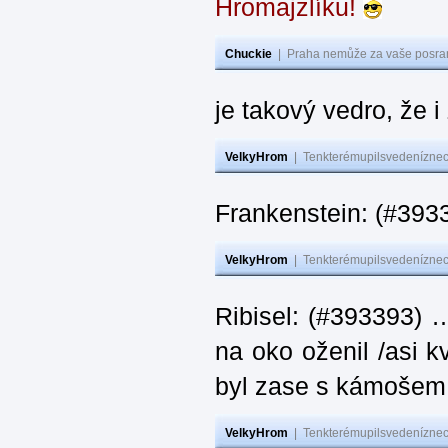
Hromajzlíku!
Chuckie
|
Praha nemůže za vaše posran
je takový vedro, že 
VelkyHrom
|
Tenkterémupilsvedeníznech
Frankenstein: (#393
VelkyHrom
|
Tenkterémupilsvedeníznech
Ribisel: (#393393) 
na oko oženil /asi k
byl zase s kámoš
VelkyHrom
|
Tenkterémupilsvedeníznech