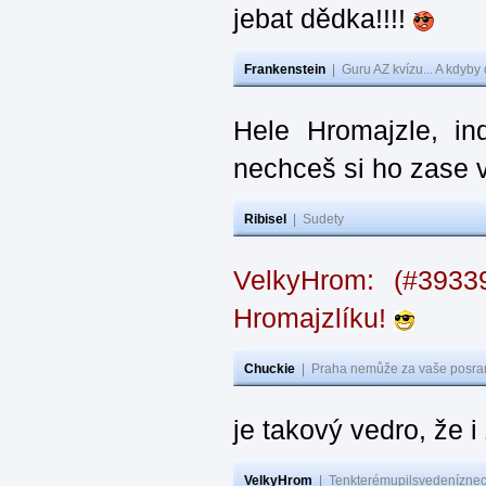
jebat dědka!!!!
Frankenstein
|
Guru AZ kvízu... A kdyby
Hele Hromajzle, i
nechceš si ho zase 
Ribisel
|
Sudety
VelkyHrom: (#393
Hromajzlíku!
Chuckie
|
Praha nemůže za vaše posran
je takový vedro, že 
VelkyHrom
|
Tenkterémupilsvedeníznech