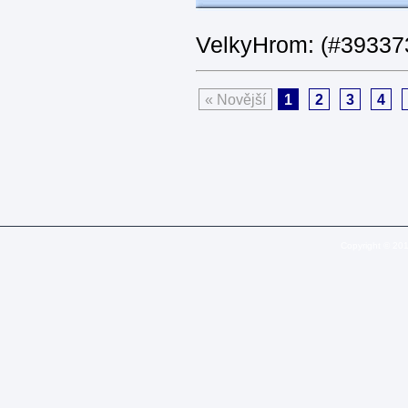
VelkyHrom: (#393373
« Novější
1
2
3
4
Copyright © 20