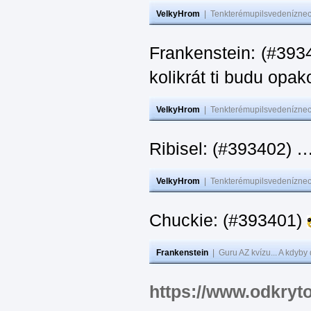
VelkyHrom
|
Tenkterémupilsvedeníznech
Frankenstein: (#39
kolikrát ti budu opak
VelkyHrom
|
Tenkterémupilsvedeníznech
Ribisel: (#393402)
VelkyHrom
|
Tenkterémupilsvedeníznech
Chuckie: (#393401)
Frankenstein
|
Guru AZ kvízu... A kdyby
https://www.odkryt