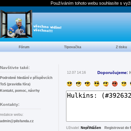
Používáním tohoto webu souhlasíte s vyž
Fórum
Tipovačka
Z tisku
Navštivte také:
Doporučujeme:
12.07 14:16
Podrobné hledání v příspěvcích
ToS (pravidla fóra)
Kontakt, pomoc, návrhy
Kontakty:
redakce webu:
admin@pilsfanda.cz
Uživatel:
Nepřihlášen
Registrovat do 