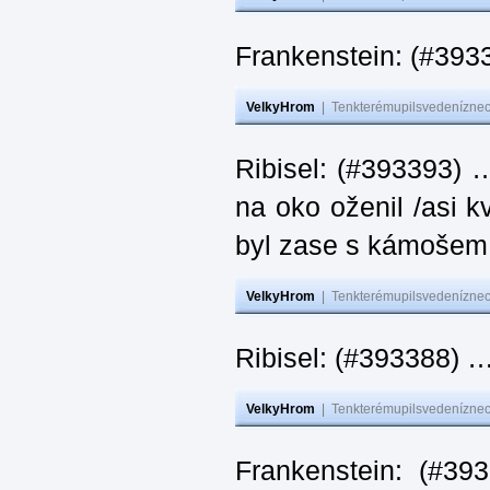
Frankenstein: (#393
VelkyHrom
|
Tenkterémupilsvedeníznech
Ribisel: (#393393) 
na oko oženil /asi k
byl zase s kámoš
VelkyHrom
|
Tenkterémupilsvedeníznech
Ribisel: (#393388) 
VelkyHrom
|
Tenkterémupilsvedeníznech
Frankenstein: (#39