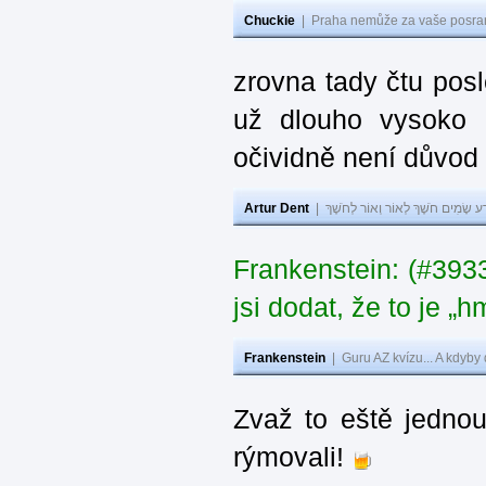
Chuckie
|
Praha nemůže za vaše posran
zrovna tady čtu pos
už dlouho vysoko 
očividně není důvod
Artur Dent
|
ע שָׂמִים חֹשֶׁךְ לְאוֹר וְאוֹר לְחֹשֶׁךְ
Frankenstein: (#39
jsi dodat, že to je „
Frankenstein
|
Guru AZ kvízu... A kdyby
Zvaž to eště jedno
rýmovali!