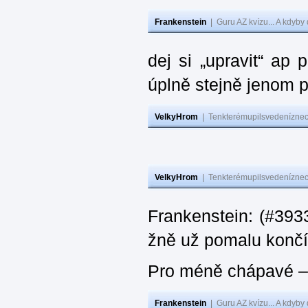
Frankenstein
|
Guru AZ kvízu... A kdyby
dej si „upravit“ ap
úplně stejně jenom 
VelkyHrom
|
Tenkterémupilsvedeníznech
VelkyHrom
|
Tenkterémupilsvedeníznech
Frankenstein: (#3933
žně už pomalu končí
Pro méně chápavé – 
Frankenstein
|
Guru AZ kvízu... A kdyby