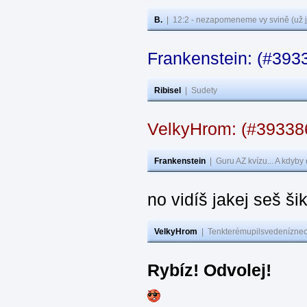
B.
|
12:2 - nezapomeneme vy svině (už j
Frankenstein: (#393
Ribisel
|
Sudety
VelkyHrom: (#3933
Frankenstein
|
Guru AZ kvízu... A kdyby
no vidíš jakej seš ši
VelkyHrom
|
Tenkterémupilsvedeníznech
Rybíz! Odvolej!