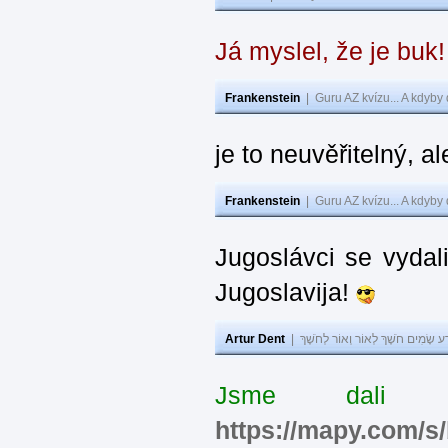
Já myslel, že je buk
Frankenstein
|
Guru AZ kvízu... A kdyby
je to neuvěřitelný, al
Frankenstein
|
Guru AZ kvízu... A kdyby
Jugoslávci se vydal
Jugoslavija!
Artur Dent
|
ע שָׂמִים חֹשֶׁךְ לְאוֹר וְאוֹר לְחֹשֶׁךְ
Jsme dali s
https://mapy.com/s