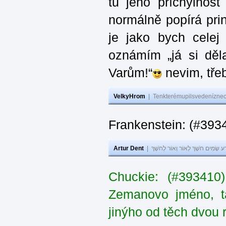
tu jeho příchylnos
normálně popírá princ
je jako bych celej 
oznámím „já si děla
Varům!“
nevim, třeb
VelkyHrom
|
Tenkterémupilsvedeníznech
Frankenstein: (#393
Artur Dent
|
ע שָׂמִים חֹשֶׁךְ לְאוֹר וְאוֹר לְחֹשֶׁךְ
Chuckie: (#393410
Zemanovo jméno, ta
jinýho od těch dvou 