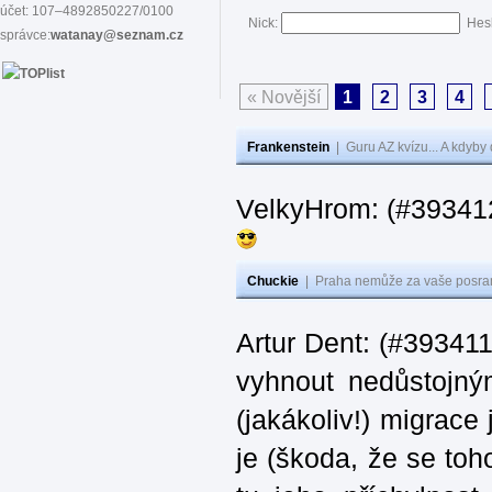
účet: 107–4892850227/0100
Nick:
Hes
správce:
watanay@seznam.cz
« Novější
1
2
3
4
Frankenstein
|
Guru AZ kvízu... A kdyby
VelkyHrom: (#39341
Chuckie
|
Praha nemůže za vaše posran
Artur Dent: (#393411)
vyhnout nedůstojný
(jakákoliv!) migrace
je (škoda, že se toh