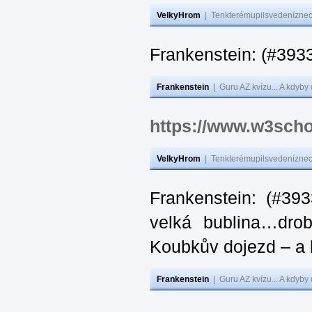
VelkyHrom
|
Tenkterémupilsvedeníznech
Frankenstein: (#
Frankenstein
|
Guru AZ kvízu... A kdyby
https://www.w3scho
VelkyHrom
|
Tenkterémupilsvedeníznech
Frankenstein: (#39
velká bublina…dro
Koubkův dojezd – a 
Frankenstein
|
Guru AZ kvízu... A kdyby