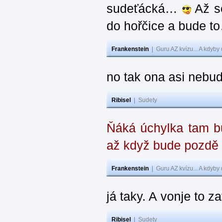
sudeťácká…
Až se
do hořčice a bude 
Frankenstein
|
Guru AZ kvízu... A kdyby
no tak ona asi nebud
Ribisel
|
Sudety
Ňáká úchylka tam bu
až když bude pozdě
Frankenstein
|
Guru AZ kvízu... A kdyby
já taky. A vonje to z
Ribisel
|
Sudety