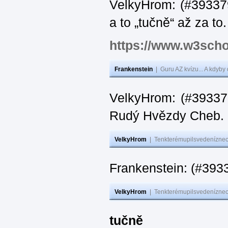
VelkyHrom: (#393379
a to „tučně“ až za to.
https://www.w3scho
Frankenstein
|
Guru AZ kvízu... A kdyby
VelkyHrom: (#393376
Rudý Hvězdy Cheb.
VelkyHrom
|
Tenkterémupilsvedeníznech
Frankenstein: (#393
VelkyHrom
|
Tenkterémupilsvedeníznech
tučně