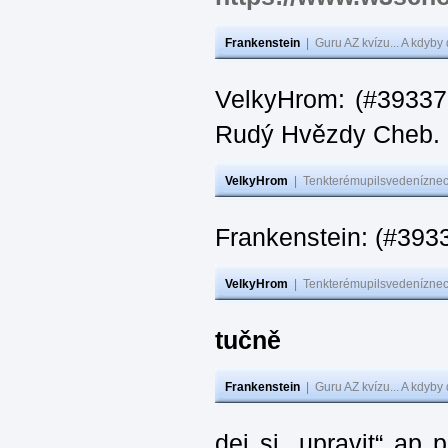
Frankenstein
|
Guru AZ kvízu... A kdyby
VelkyHrom: (#393376
Rudý Hvězdy Cheb.
VelkyHrom
|
Tenkterémupilsvedeníznech
Frankenstein: (#393
VelkyHrom
|
Tenkterémupilsvedeníznech
tučně
Frankenstein
|
Guru AZ kvízu... A kdyby
dej si „upravit“ ap