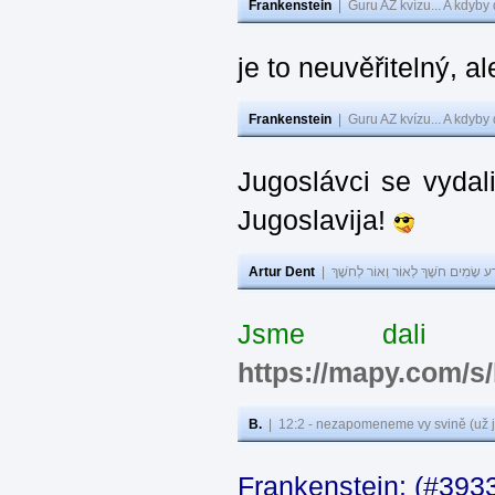
Frankenstein
|
Guru AZ kvízu... A kdyby
je to neuvěřitelný, al
Frankenstein
|
Guru AZ kvízu... A kdyby
Jugoslávci se vydal
Jugoslavija!
Artur Dent
|
ע שָׂמִים חֹשֶׁךְ לְאוֹר וְאוֹר לְחֹשֶׁךְ
Jsme dali s
https://mapy.com/s
B.
|
12:2 - nezapomeneme vy svině (už j
Frankenstein: (#393