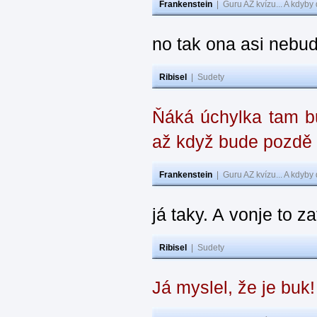
Frankenstein
|
Guru AZ kvízu... A kdyby
no tak ona asi nebud
Ribisel
|
Sudety
Ňáká úchylka tam bu
až když bude pozdě
Frankenstein
|
Guru AZ kvízu... A kdyby
já taky. A vonje to z
Ribisel
|
Sudety
Já myslel, že je buk