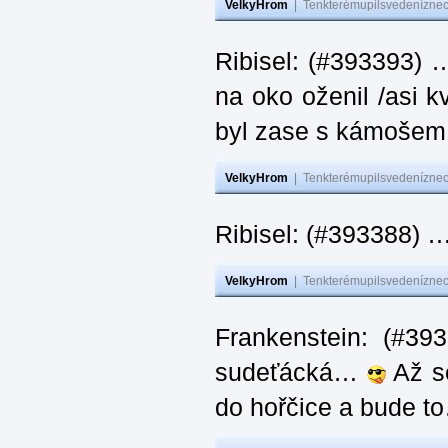
VelkyHrom
|
Tenkterémupilsvedeníznech
Ribisel: (#393393) 
na oko oženil /asi k
byl zase s kámoš
VelkyHrom
|
Tenkterémupilsvedeníznech
Ribisel: (#393388) 
VelkyHrom
|
Tenkterémupilsvedeníznech
Frankenstein: (#39
sudeťácká…
Až se
do hořčice a bude 