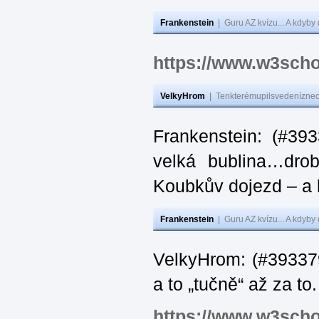
Frankenstein
|
Guru AZ kvízu... A kdyby
https://www.w3scho
VelkyHrom
|
Tenkterémupilsvedeníznech
Frankenstein: (#39
velká bublina…dro
Koubkův dojezd – a 
Frankenstein
|
Guru AZ kvízu... A kdyby
VelkyHrom: (#393379
a to „tučně“ až za to.
https://www.w3scho