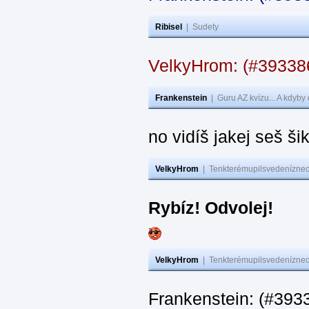
Ribisel
|
Sudety
VelkyHrom: (#3933
Frankenstein
|
Guru AZ kvízu... A kdyby
no vidíš jakej seš ši
VelkyHrom
|
Tenkterémupilsvedeníznech
Rybíz! Odvolej!
VelkyHrom
|
Tenkterémupilsvedeníznech
Frankenstein: (#