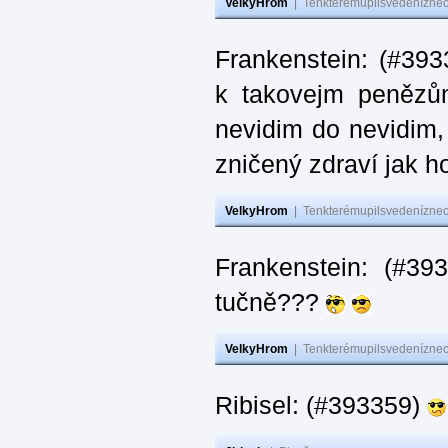
VelkyHrom
|
Tenkterémupilsvedeníznech
Frankenstein: (#393
k takovejm penězů
nevidim do nevidim,
zničený zdraví jak 
VelkyHrom
|
Tenkterémupilsvedeníznech
Frankenstein: (#3
tučně???
VelkyHrom
|
Tenkterémupilsvedeníznech
Ribisel: (#393359)