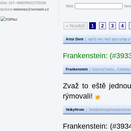
účet: 107–4892850227/0100
Nick:
Hes
správce:
watanay@seznam.cz
« Novější
1
2
3
4
Artur Dent
|
ע שָׂמִים חֹשֶׁךְ לְאוֹר וְאוֹר לְחֹשֶׁךְ
Frankenstein: (#393
Frankenstein
|
Guru AZ kvízu... A kdyby
Zvaž to eště jedno
rýmovali!
VelkyHrom
|
Tenkterémupilsvedeníznech
Frankenstein: (#39