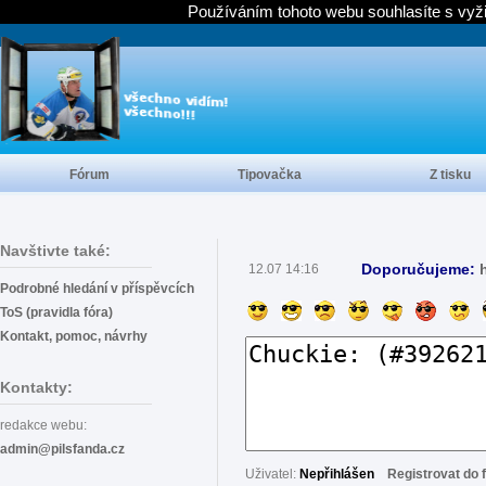
Používáním tohoto webu souhlasíte s vyž
Fórum
Tipovačka
Z tisku
Navštivte také:
Doporučujeme:
12.07 14:16
Podrobné hledání v příspěvcích
ToS (pravidla fóra)
Kontakt, pomoc, návrhy
Kontakty:
redakce webu:
admin@pilsfanda.cz
Uživatel:
Nepřihlášen
Registrovat do 