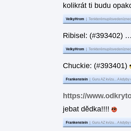
kolikrát ti budu opak
VelkyHrom
|
Tenkterémupilsvedeníznech
Ribisel: (#393402)
VelkyHrom
|
Tenkterémupilsvedeníznech
Chuckie: (#393401)
Frankenstein
|
Guru AZ kvízu... A kdyby
https://www.odkryt
jebat dědka!!!!
Frankenstein
|
Guru AZ kvízu... A kdyby