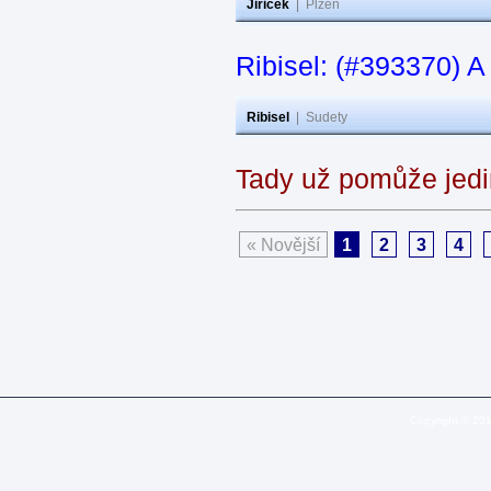
Jiricek
|
Plzeň
Ribisel: (#393370) A
Ribisel
|
Sudety
Tady už pomůže jedi
« Novější
1
2
3
4
Copyright © 20