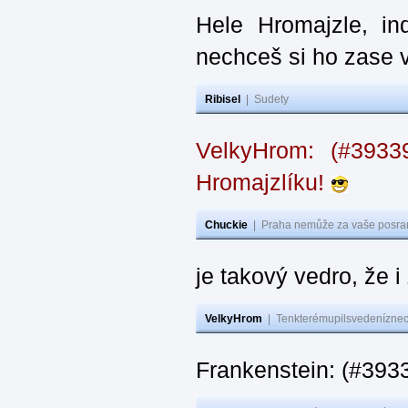
Hele Hromajzle, i
nechceš si ho zase 
Ribisel
|
Sudety
VelkyHrom: (#393
Hromajzlíku!
Chuckie
|
Praha nemůže za vaše posran
je takový vedro, že 
VelkyHrom
|
Tenkterémupilsvedeníznech
Frankenstein: (#393