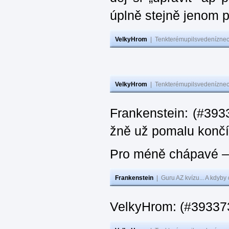
úplně stejně jenom 
VelkyHrom
|
Tenkterémupilsvedeníznech
VelkyHrom
|
Tenkterémupilsvedeníznech
Frankenstein: (#3933
žně už pomalu končí
Pro méně chápavé – 
Frankenstein
|
Guru AZ kvízu... A kdyby
VelkyHrom: (#393373