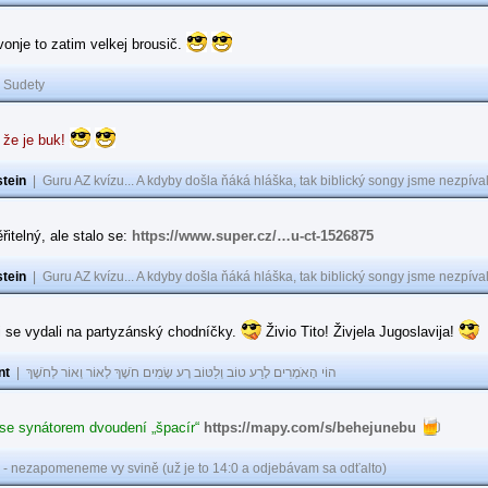
 vonje to zatim velkej brousič.
|
Sudety
 že je buk!
tein
|
Guru AZ kvízu... A kdyby došla ňáká hláška, tak biblický songy jsme nezpíval
řitelný, ale stalo se:
https://www.super.cz/…u-ct-1526875
tein
|
Guru AZ kvízu... A kdyby došla ňáká hláška, tak biblický songy jsme nezpíval
i se vydali na partyzánský chodníčky.
Živio Tito! Živjela Jugoslavija!
nt
|
הוֹי הָאֹמְרִים לָרַע טוֹב וְלַטּוֹב רָע שָׂמִים חֹשֶׁךְ לְאוֹר וְאוֹר לְחֹשֶׁךְ
 se synátorem dvoudení „špacír“
https://mapy.com/s/behejunebu
 - nezapomeneme vy svině (už je to 14:0 a odjebávam sa odťalto)