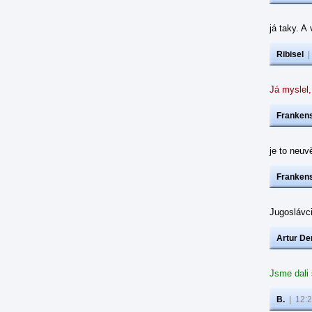
já taky. A
Ribisel
Já myslel,
Frankens
je to neuvě
Frankens
Jugoslávc
Artur De
Jsme dali
B.
|
12:2