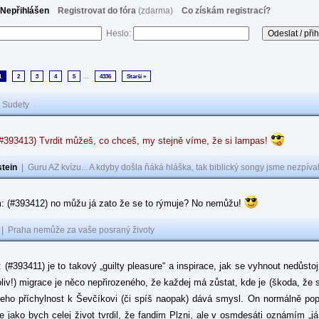
Nepřihlášen
Registrovat do fóra
(zdarma)
Co získám registrací?
Heslo:
...
1
2
3
4
5
4336
Starší »
|
Sudety
(#393413) Tvrdit můžeš, co chceš, my stejně víme, že si lampas!
tein
|
Guru AZ kvízu... A kdyby došla ňáká hláška, tak biblický songy jsme nezpíval
: (#393412) no můžu já zato že se to rýmuje? No nemůžu!
|
Praha nemůže za vaše posraný životy
: (#393411) je to takový „guilty pleasure“ a inspirace, jak se vyhnout nedůsto
oliv!) migrace je něco nepřirozeného, že každej má zůstat, kde je (škoda, že 
jeho příchylnost k Ševčíkovi (či spíš naopak) dává smysl. On normálně popírá
je jako bych celej život tvrdil, že fandim Plzni, ale v osmdesáti oznámím „j