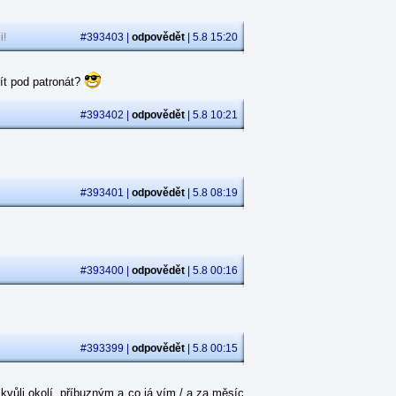
i!
#393403 |
odpovědět
| 5.8 15:20
ít pod patronát?
#393402 |
odpovědět
| 5.8 10:21
#393401 |
odpovědět
| 5.8 08:19
#393400 |
odpovědět
| 5.8 00:16
#393399 |
odpovědět
| 5.8 00:15
kvůli okolí, příbuzným a co já vím / a za měsíc