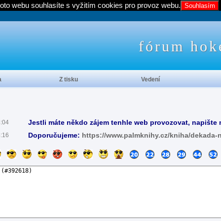
oto webu souhlasíte s vyžitím cookies pro provoz webu.
Souhlasím
fórum hok
a
Z tisku
Vedení
Jestli máte někdo zájem tenhle web provozovat, napište 
4:04
Doporučujeme:
https://www.palmknihy.cz/kniha/dekada-
4:16