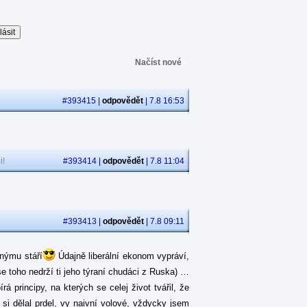
Načíst nové
#393415 |
odpovědět
| 7.8 16:53
i!
#393414 |
odpovědět
| 7.8 11:04
#393413 |
odpovědět
| 7.8 09:11
jnýmu stáří
Údajně liberální ekonom vypráví,
se toho nedrží ti jeho týraní chudáci z Ruska) …
 principy, na kterých se celej život tvářil, že
á si dělal prdel, vy naivní volové, vždycky jsem