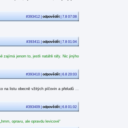
#393412 |
odpovědět
| 7.8 07:08
#393411 |
odpovědět
| 7.8 01:04
ajímá jenom to, jestli natáhli ráfy. Nic jinýho
#393410 |
odpovědět
| 6.8 20:03
o na listu obecně vžitých píčovin a přeludů …
#393409 |
odpovědět
| 6.8 01:02
 „hmm, opravu, ale opravdu levicové“