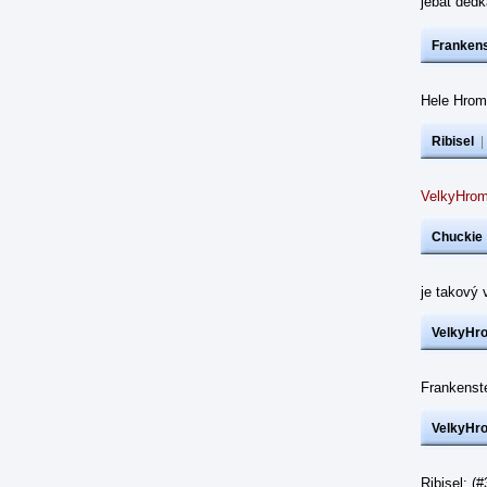
jebat dědk
Frankens
Hele Hrom
Ribisel
VelkyHrom
Chuckie
je takový 
VelkyHr
Frankenst
VelkyHr
Ribisel: (