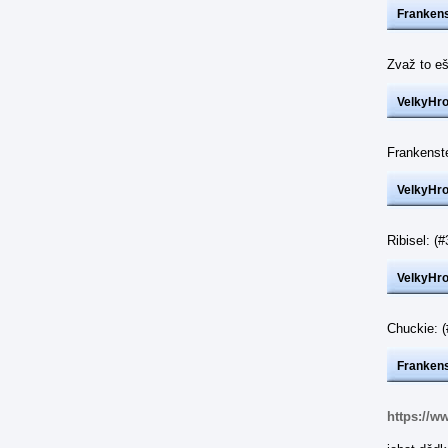
Frankens
Zvaž to eš
VelkyHr
Frankenst
VelkyHr
Ribisel: 
VelkyHr
Chuckie: 
Frankens
https://w