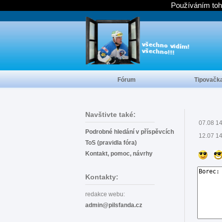
Používáním toh
Fórum
Tipovačk
Navštivte také:
07.08 1
Podrobné hledání v příspěvcích
12.07 1
ToS (pravidla fóra)
Kontakt, pomoc, návrhy
Kontakty:
redakce webu:
admin@pilsfanda.cz