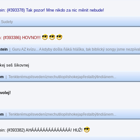
in: (#393378) Tak pozor! Mne nikdo za nic měnit nebude!
|
Sudety
: (#393386) HOVNO!!!
tein
|
Guru AZ kvízu... A kdyby došla ňáká hláška, tak biblický songy jsme nezpíval
akej seš šikovnej
om
|
Tenkterémupilsvedeníznechutilopilshokejapřestalbýtindiánem...
volej!
om
|
Tenkterémupilsvedeníznechutilopilshokejapřestalbýtindiánem...
tein: (#393382) AHÁÁÁÁÁÁÁÁÁÁÁÁÁÁ! HUŽ!