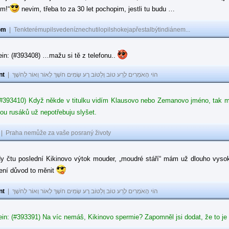
ům!“
nevim, třeba to za 30 let pochopim, jestli tu budu …
om
|
Tenkterémupilsvedeníznechutilopilshokejapřestalbýtindiánem...
in: (#393408) …mažu si tě z telefonu..
nt
|
הוֹי הָאֹמְרִים לָרַע טוֹב וְלַטּוֹב רָע שָׂמִים חֹשֶׁךְ לְאוֹר וְאוֹר לְחֹשֶׁךְ
#393410) Když někde v titulku vidím Klausovo nebo Zemanovo jméno, tak mě z
ou rusáků už nepotřebuju slyšet.
|
Praha nemůže za vaše posraný životy
dy čtu poslední Kikinovo výtok mouder, „moudré stáří“ mám už dlouho vysok
není důvod to měnit
nt
|
הוֹי הָאֹמְרִים לָרַע טוֹב וְלַטּוֹב רָע שָׂמִים חֹשֶׁךְ לְאוֹר וְאוֹר לְחֹשֶׁךְ
in: (#393391) Na víc nemáš, Kikinovo spermie? Zapomněl jsi dodat, že to je