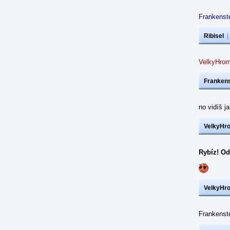
Frankenste
Ribisel
VelkyHrom
Frankens
no vidíš j
VelkyHr
Rybíz! Od
VelkyHr
Frankens