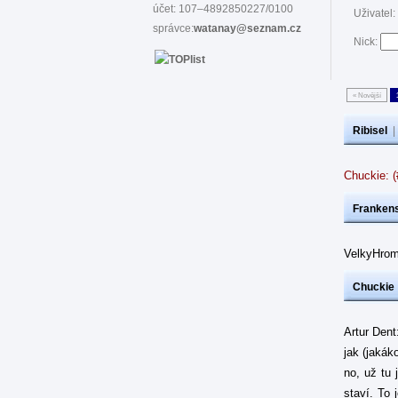
účet: 107–4892850227/0100
Uživatel:
správce:
watanay@seznam.cz
Nick:
« Novější
Ribisel
Chuckie: 
Frankens
VelkyHrom
Chuckie
Artur Dent
jak (jakák
no, už tu 
staví. To 