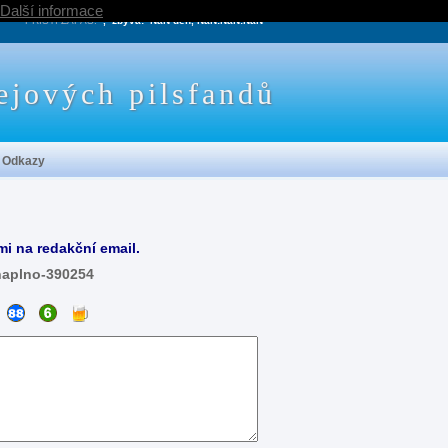
Další informace
PRÍŠTÍ ZÁPAS:
, zbývá:
NaN den, NaN:NaN:NaN
ejových pilsfandů
Odkazy
mi na redakční email.
naplno-390254