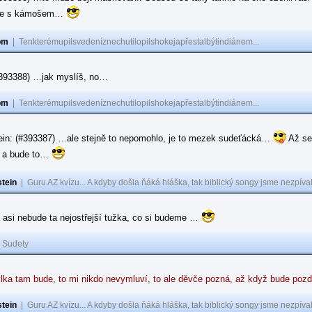
ase s kámošem…
om
|
Tenkterémupilsvedeníznechutilopilshokejapřestalbýtindiánem...
(#393388) …jak myslíš, no…
om
|
Tenkterémupilsvedeníznechutilopilshokejapřestalbýtindiánem...
ein: (#393387) …ale stejně to nepomohlo, je to mezek sudeťácká…
Až se
e a bude to…
tein
|
Guru AZ kvízu... A kdyby došla ňáká hláška, tak biblický songy jsme nezpíval
 asi nebude ta nejostřejší tužka, co si budeme …
|
Sudety
lka tam bude, to mi nikdo nevymluví, to ale děvče pozná, až když bude poz
tein
|
Guru AZ kvízu... A kdyby došla ňáká hláška, tak biblický songy jsme nezpíval