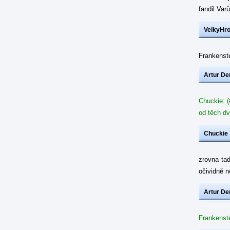
fandil Var
VelkyHr
Frankenste
Artur De
Chuckie: (
od těch dv
Chuckie
zrovna ta
očividně 
Artur De
Frankenste