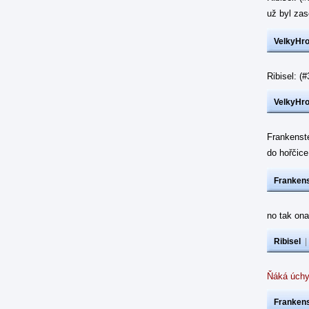
už byl z
VelkyHr
Ribisel: 
VelkyHr
Frankenst
do hořčic
Frankens
no tak ona
Ribisel
Ňáká úchy
Frankens