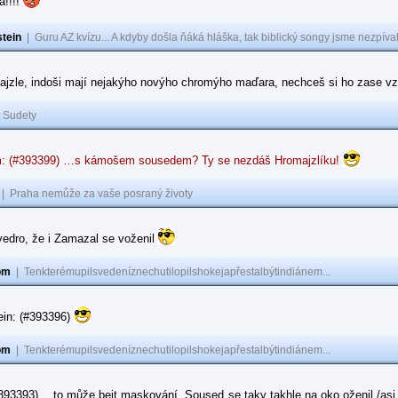
a!!!!
tein
|
Guru AZ kvízu... A kdyby došla ňáká hláška, tak biblický songy jsme nezpíval
ajzle, indoši mají nejakýho novýho chromýho maďara, nechceš si ho zase vz
|
Sudety
: (#393399) …s kámošem sousedem? Ty se nezdáš Hromajzlíku!
|
Praha nemůže za vaše posraný životy
vedro, že i Zamazal se voženil
om
|
Tenkterémupilsvedeníznechutilopilshokejapřestalbýtindiánem...
ein: (#393396)
om
|
Tenkterémupilsvedeníznechutilopilshokejapřestalbýtindiánem...
#393393) …to může bejt maskování. Soused se taky takhle na oko oženil /asi 