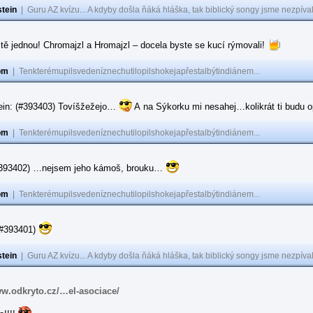
tein
|
Guru AZ kvízu... A kdyby došla ňáká hláška, tak biblický songy jsme nezpíval
tě jednou! Chromajzl a Hromajzl – docela byste se kucí rýmovali!
om
|
Tenkterémupilsvedeníznechutilopilshokejapřestalbýtindiánem...
ein: (#393403) Tovíšžežejo…
A na Sýkorku mi nesahej…kolikrát ti budu op
om
|
Tenkterémupilsvedeníznechutilopilshokejapřestalbýtindiánem...
(#393402) …nejsem jeho kámoš, brouku…
om
|
Tenkterémupilsvedeníznechutilopilshokejapřestalbýtindiánem...
(#393401)
tein
|
Guru AZ kvízu... A kdyby došla ňáká hláška, tak biblický songy jsme nezpíval
ww.odkryto.cz/…el-asociace/