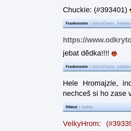
Chuckie: (#393401)
Frankenstein
|
Guru AZ kvízu... A kdyby
https://www.odkryt
jebat dědka!!!!
Frankenstein
|
Guru AZ kvízu... A kdyby
Hele Hromajzle, i
nechceš si ho zase 
Ribisel
|
Sudety
VelkyHrom: (#393