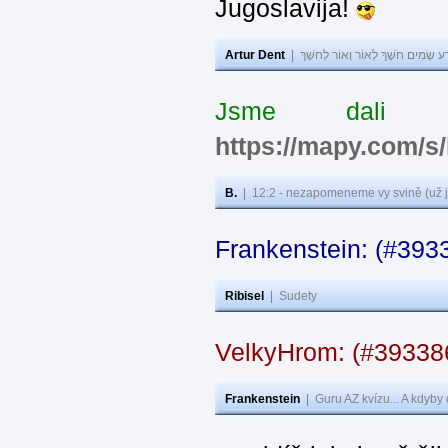
Jugoslavija!
Artur Dent
|
ע שָׂמִים חֹשֶׁךְ לְאוֹר וְאוֹר לְחֹשֶׁךְ
Jsme dali s
https://mapy.com/s
B.
|
12:2 - nezapomeneme vy svině (už j
Frankenstein: (#393
Ribisel
|
Sudety
VelkyHrom: (#3933
Frankenstein
|
Guru AZ kvízu... A kdyby