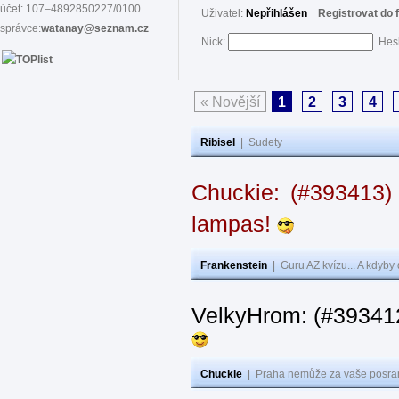
účet: 107–4892850227/0100
Uživatel:
Nepřihlášen
Registrovat do 
správce:
watanay@seznam.cz
Nick:
Hes
« Novější
1
2
3
4
Ribisel
|
Sudety
Chuckie: (#393413)
lampas!
Frankenstein
|
Guru AZ kvízu... A kdyby
VelkyHrom: (#39341
Chuckie
|
Praha nemůže za vaše posran