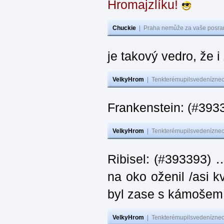
Hromajzlíku!
Chuckie
|
Praha nemůže za vaše posran
je takový vedro, že 
VelkyHrom
|
Tenkterémupilsvedeníznech
Frankenstein: (#393
VelkyHrom
|
Tenkterémupilsvedeníznech
Ribisel: (#393393) 
na oko oženil /asi k
byl zase s kámoš
VelkyHrom
|
Tenkterémupilsvedeníznech