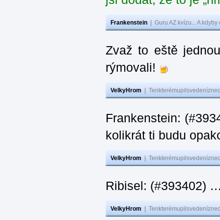
Frankenstein
|
Guru AZ kvízu... A kdyby
Zvaž to eště jedno
rýmovali!
VelkyHrom
|
Tenkterémupilsvedeníznech
Frankenstein: (#39
kolikrát ti budu opak
VelkyHrom
|
Tenkterémupilsvedeníznech
Ribisel: (#393402)
VelkyHrom
|
Tenkterémupilsvedeníznech