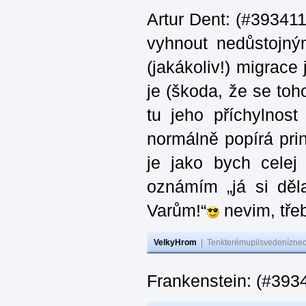
Artur Dent: (#393411)
vyhnout nedůstojný
(jakákoliv!) migrace
je (škoda, že se toh
tu jeho příchylnos
normálně popírá princ
je jako bych celej 
oznámím „já si děla
Varům!“
nevim, třeb
VelkyHrom
|
Tenkterémupilsvedeníznech
Frankenstein: (#393