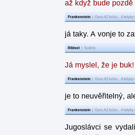
až když bude pozdě
Frankenstein
|
Guru AZ kvízu... A kdyby
já taky. A vonje to z
Ribisel
|
Sudety
Já myslel, že je buk
Frankenstein
|
Guru AZ kvízu... A kdyby
je to neuvěřitelný, al
Frankenstein
|
Guru AZ kvízu... A kdyby
Jugoslávci se vydal