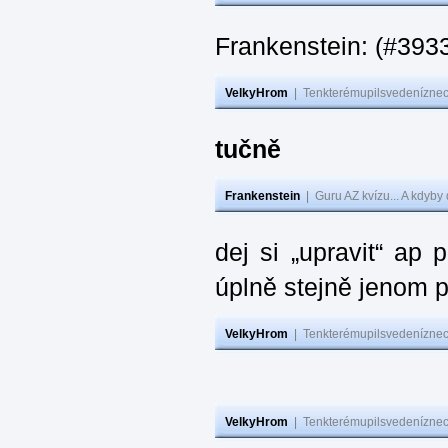
Frankenstein: (#393
VelkyHrom
|
Tenkterémupilsvedeníznech
tučně
Frankenstein
|
Guru AZ kvízu... A kdyby
dej si „upravit“ ap
úplně stejně jenom 
VelkyHrom
|
Tenkterémupilsvedeníznech
VelkyHrom
|
Tenkterémupilsvedeníznech