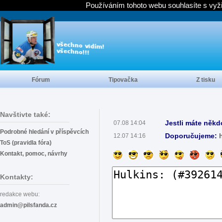
Používáním tohoto webu souhlasíte s vyž
Fórum
Tipovačka
Z tisku
Navštivte také:
Jestli máte někd
07.08 14:04
Podrobné hledání v příspěvcích
Doporučujeme:
12.07 14:16
ToS (pravidla fóra)
Kontakt, pomoc, návrhy
Kontakty:
redakce webu:
admin@pilsfanda.cz