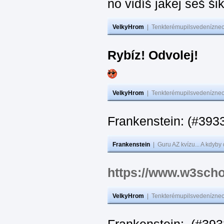
no vidíš jakej seš ši
VelkyHrom
|
Tenkterémupilsvedeníznech
Rybíz! Odvolej!
VelkyHrom
|
Tenkterémupilsvedeníznech
Frankenstein: (#
Frankenstein
|
Guru AZ kvízu... A kdyby
https://www.w3scho
VelkyHrom
|
Tenkterémupilsvedeníznech