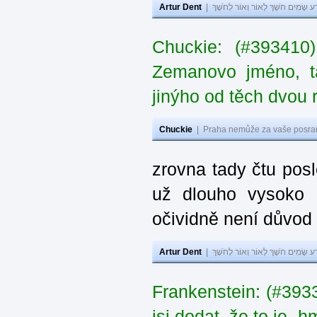
Artur Dent
|
ע שָׂמִים חֹשֶׁךְ לְאוֹר וְאוֹר לְחֹשֶׁךְ
Chuckie: (#393410
Zemanovo jméno, ta
jinýho od těch dvou 
Chuckie
|
Praha nemůže za vaše posran
zrovna tady čtu pos
už dlouho vysoko 
očividně není důvod
Artur Dent
|
ע שָׂמִים חֹשֶׁךְ לְאוֹר וְאוֹר לְחֹשֶׁךְ
Frankenstein: (#39
jsi dodat, že to je „