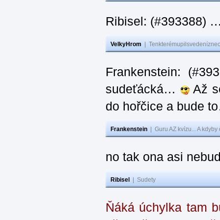
Ribisel: (#393388) 
VelkyHrom
|
Tenkterémupilsvedeníznech
Frankenstein: (#39
sudeťácká…
Až se
do hořčice a bude 
Frankenstein
|
Guru AZ kvízu... A kdyby
no tak ona asi nebud
Ribisel
|
Sudety
Ňáká úchylka tam bu