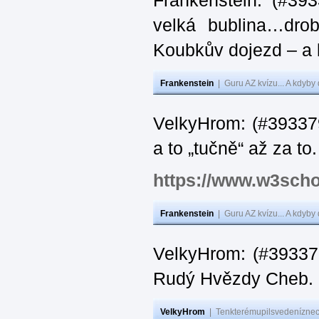
Frankenstein: (#39
velká bublina…dro
Koubkův dojezd – a 
Frankenstein
|
Guru AZ kvízu... A kdyby
VelkyHrom: (#393379
a to „tučně“ až za to.
https://www.w3scho
Frankenstein
|
Guru AZ kvízu... A kdyby
VelkyHrom: (#393376
Rudý Hvězdy Cheb.
VelkyHrom
|
Tenkterémupilsvedeníznech