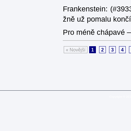
Frankenstein: (#3933
žně už pomalu končí
Pro méně chápavé – 
« Novější
1
2
3
4
Copyright © 20