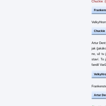
Chuckie: 
Frankens
VelkyHrom
Chuckie
Artur Dent
jak (jakák
no, už tu 
staví. To 
fandil Var
VelkyHr
Frankenste
Artur De