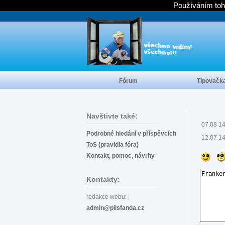
Používáním toh
Fórum
Tipovačk
Navštivte také:
07.08 1
Podrobné hledání v příspěvcích
12.07 1
ToS (pravidla fóra)
Kontakt, pomoc, návrhy
Kontakty:
redakce webu:
admin@pilsfanda.cz