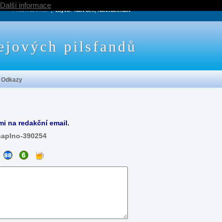
Další informace
PRÍŠTÍ ZÁPAS:
, zbývá:
NaN den, NaN:NaN:NaN
ejových pilsfandů
Odkazy
mi na redakční email.
naplno-390254