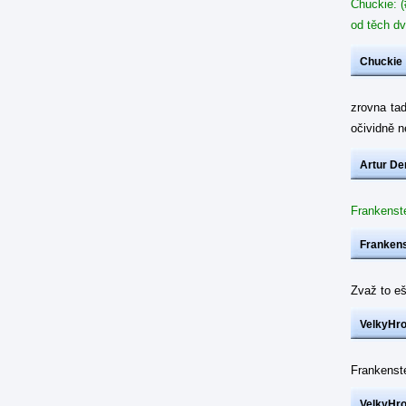
Chuckie: (
od těch dv
Chuckie
zrovna ta
očividně 
Artur De
Frankenste
Frankens
Zvaž to eš
VelkyHr
Frankenst
VelkyHr