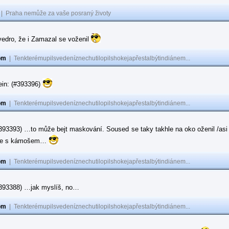
|
Praha nemůže za vaše posraný životy
vedro, že i Zamazal se voženil
om
|
Tenkterémupilsvedeníznechutilopilshokejapřestalbýtindiánem...
ein: (#393396)
om
|
Tenkterémupilsvedeníznechutilopilshokejapřestalbýtindiánem...
#393393) …to může bejt maskování. Soused se taky takhle na oko oženil /asi 
ase s kámošem…
om
|
Tenkterémupilsvedeníznechutilopilshokejapřestalbýtindiánem...
(#393388) …jak myslíš, no…
om
|
Tenkterémupilsvedeníznechutilopilshokejapřestalbýtindiánem...