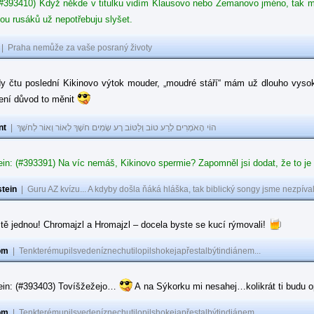
#393410) Když někde v titulku vidím Klausovo nebo Zemanovo jméno, tak mě z
ou rusáků už nepotřebuju slyšet.
|
Praha nemůže za vaše posraný životy
dy čtu poslední Kikinovo výtok mouder, „moudré stáří“ mám už dlouho vysok
není důvod to měnit
nt
|
הוֹי הָאֹמְרִים לָרַע טוֹב וְלַטּוֹב רָע שָׂמִים חֹשֶׁךְ לְאוֹר וְאוֹר לְחֹשֶׁךְ
in: (#393391) Na víc nemáš, Kikinovo spermie? Zapomněl jsi dodat, že to je
tein
|
Guru AZ kvízu... A kdyby došla ňáká hláška, tak biblický songy jsme nezpíval
tě jednou! Chromajzl a Hromajzl – docela byste se kucí rýmovali!
om
|
Tenkterémupilsvedeníznechutilopilshokejapřestalbýtindiánem...
ein: (#393403) Tovíšžežejo…
A na Sýkorku mi nesahej…kolikrát ti budu op
om
|
Tenkterémupilsvedeníznechutilopilshokejapřestalbýtindiánem...