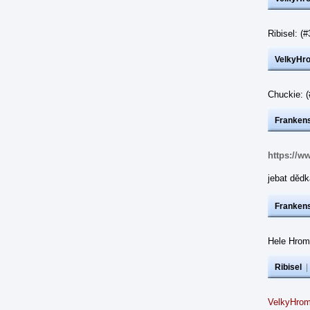
Ribisel: 
VelkyHr
Chuckie: 
Frankens
https://w
jebat dědk
Frankens
Hele Hrom
Ribisel
VelkyHrom