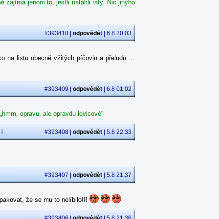
ajímá jenom to, jestli natáhli ráfy. Nic jinýho
#393410 |
odpovědět
| 6.8 20:03
o na listu obecně vžitých píčovin a přeludů …
#393409 |
odpovědět
| 6.8 01:02
 „hmm, opravu, ale opravdu levicové“
i!
#393408 |
odpovědět
| 5.8 22:33
#393407 |
odpovědět
| 5.8 21:37
akovat, že se mu to nelíbilo!!!
#393406 |
odpovědět
| 5.8 21:36