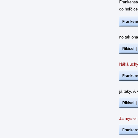
Frankenst
do hořčic
Frankens
no tak ona
Ribisel
Ňáká úchy
Frankens
já taky. A
Ribisel
Já myslel,
Frankens