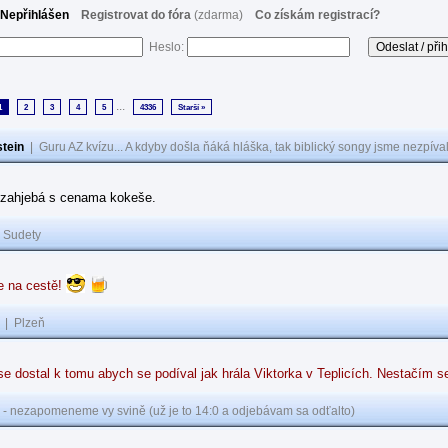
Nepřihlášen
Registrovat do fóra
(zdarma)
Co získám registrací?
Heslo:
...
1
2
3
4
5
4336
Starší »
tein
|
Guru AZ kvízu... A kdyby došla ňáká hláška, tak biblický songy jsme nezpíval
y zahjebá s cenama kokeše.
|
Sudety
e na cestě!
|
Plzeň
e dostal k tomu abych se podíval jak hrála Viktorka v Teplicích. Nestačím se
 - nezapomeneme vy svině (už je to 14:0 a odjebávam sa odťalto)