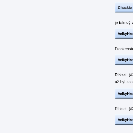
Chuckie
je takový 
VelkyHr
Frankenst
VelkyHr
Ribisel: (
už byl z
VelkyHr
Ribisel: 
VelkyHr