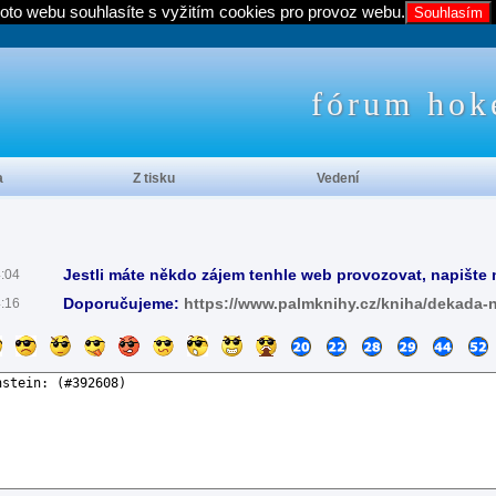
oto webu souhlasíte s vyžitím cookies pro provoz webu.
Souhlasím
fórum hok
a
Z tisku
Vedení
Jestli máte někdo zájem tenhle web provozovat, napište 
4:04
Doporučujeme:
https://www.palmknihy.cz/kniha/dekada-
4:16