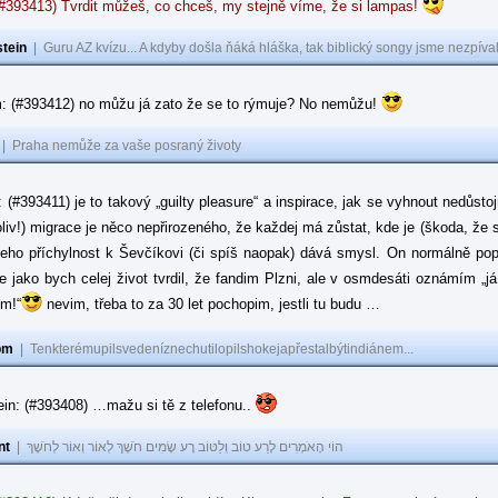
(#393413) Tvrdit můžeš, co chceš, my stejně víme, že si lampas!
tein
|
Guru AZ kvízu... A kdyby došla ňáká hláška, tak biblický songy jsme nezpíval
: (#393412) no můžu já zato že se to rýmuje? No nemůžu!
|
Praha nemůže za vaše posraný životy
: (#393411) je to takový „guilty pleasure“ a inspirace, jak se vyhnout nedůsto
oliv!) migrace je něco nepřirozeného, že každej má zůstat, kde je (škoda, že 
jeho příchylnost k Ševčíkovi (či spíš naopak) dává smysl. On normálně popírá
je jako bych celej život tvrdil, že fandim Plzni, ale v osmdesáti oznámím „j
ům!“
nevim, třeba to za 30 let pochopim, jestli tu budu …
om
|
Tenkterémupilsvedeníznechutilopilshokejapřestalbýtindiánem...
in: (#393408) …mažu si tě z telefonu..
nt
|
הוֹי הָאֹמְרִים לָרַע טוֹב וְלַטּוֹב רָע שָׂמִים חֹשֶׁךְ לְאוֹר וְאוֹר לְחֹשֶׁךְ