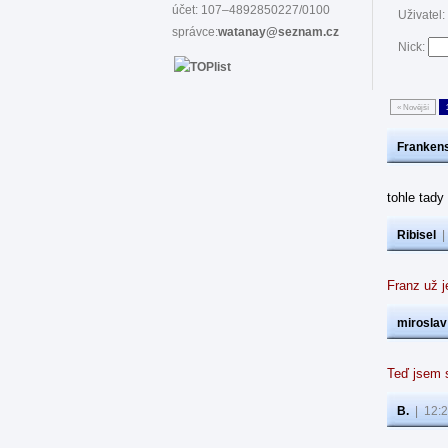
účet: 107–4892850227/0100
Uživatel:
správce:
watanay@seznam.cz
Nick:
« Novější
Frankens
tohle tad
Ribisel
Franz už j
miroslav
Teď jsem s
B.
|
12:2