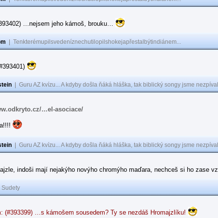
(#393402) …nejsem jeho kámoš, brouku…
om
|
Tenkterémupilsvedeníznechutilopilshokejapřestalbýtindiánem...
(#393401)
tein
|
Guru AZ kvízu... A kdyby došla ňáká hláška, tak biblický songy jsme nezpíval
ww.odkryto.cz/…el-asociace/
a!!!!
tein
|
Guru AZ kvízu... A kdyby došla ňáká hláška, tak biblický songy jsme nezpíval
ajzle, indoši mají nejakýho novýho chromýho maďara, nechceš si ho zase vz
|
Sudety
: (#393399) …s kámošem sousedem? Ty se nezdáš Hromajzlíku!