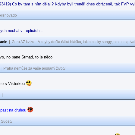
93419) Co by tam s ním dělali? Kdyby byli trenéři dnes obráceně, tak FVP vyh
pilshovado
ych nechal v Teplicích…
tein
|
Guru AZ kvízu... A kdyby došla ňáká hláška, tak biblický songy jsme nezpíval
o, no pane Strnad, to je něco.
|
Praha nemůže za vaše posraný životy
e s Viktorkou
|
 past na druhou
|
Sudety