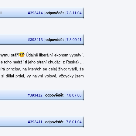
i!
#393414 |
odpovědět
| 7.8 11:04
#393413 |
odpovědět
| 7.8 09:11
jnýmu stáří
Údajně liberální ekonom vypráví,
se toho nedrží ti jeho týraní chudáci z Ruska) …
 principy, na kterých se celej život tvářil, že
á si dělal prdel, vy naivní volové, vždycky jsem
#393412 |
odpovědět
| 7.8 07:08
#393411 |
odpovědět
| 7.8 01:04