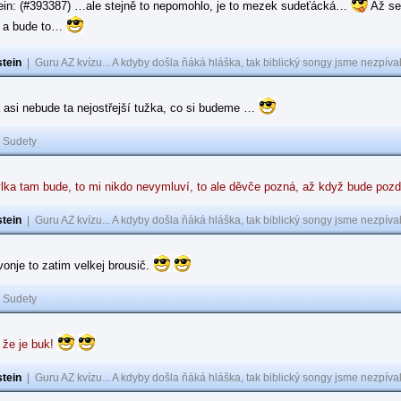
ein: (#393387) …ale stejně to nepomohlo, je to mezek sudeťácká…
Až se
e a bude to…
tein
|
Guru AZ kvízu... A kdyby došla ňáká hláška, tak biblický songy jsme nezpíval
 asi nebude ta nejostřejší tužka, co si budeme …
|
Sudety
lka tam bude, to mi nikdo nevymluví, to ale děvče pozná, až když bude poz
tein
|
Guru AZ kvízu... A kdyby došla ňáká hláška, tak biblický songy jsme nezpíval
 vonje to zatim velkej brousič.
|
Sudety
 že je buk!
tein
|
Guru AZ kvízu... A kdyby došla ňáká hláška, tak biblický songy jsme nezpíval