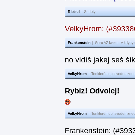
Ribisel
|
Sudety
VelkyHrom: (#3933
Frankenstein
|
Guru AZ kvízu... A kdyby
no vidíš jakej seš ši
VelkyHrom
|
Tenkterémupilsvedeníznech
Rybíz! Odvolej!
VelkyHrom
|
Tenkterémupilsvedeníznech
Frankenstein: (#