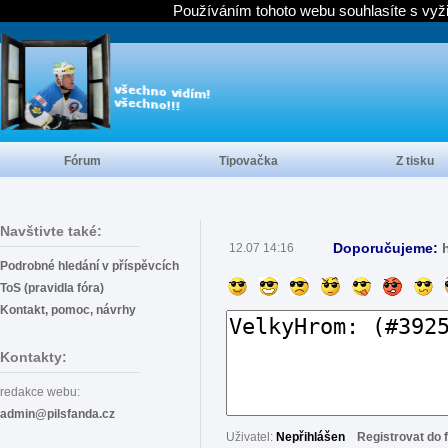
Používáním tohoto webu souhlasíte s vyž
Fórum
Tipovačka
Z tisku
Navštivte také:
Doporučujeme:
12.07 14:16
Podrobné hledání v příspěvcích
ToS (pravidla fóra)
Kontakt, pomoc, návrhy
Kontakty:
redakce webu:
admin@pilsfanda.cz
Uživatel:
Nepřihlášen
Registrovat do 