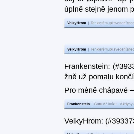
úplně stejně jenom 
VelkyHrom
|
Tenkterémupilsvedeníznech
VelkyHrom
|
Tenkterémupilsvedeníznech
Frankenstein: (#3933
žně už pomalu končí
Pro méně chápavé – 
Frankenstein
|
Guru AZ kvízu... A kdyby
VelkyHrom: (#393373