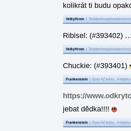
kolikrát ti budu opak
VelkyHrom
|
Tenkterémupilsvedeníznech
Ribisel: (#393402)
VelkyHrom
|
Tenkterémupilsvedeníznech
Chuckie: (#393401)
Frankenstein
|
Guru AZ kvízu... A kdyby
https://www.odkryt
jebat dědka!!!!
Frankenstein
|
Guru AZ kvízu... A kdyby