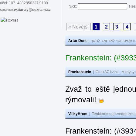
účet: 107–4892850227/0100
Nick:
Hes
správce:
watanay@seznam.cz
« Novější
1
2
3
4
Artur Dent
|
ע שָׂמִים חֹשֶׁךְ לְאוֹר וְאוֹר לְחֹשֶׁךְ
Frankenstein: (#393
Frankenstein
|
Guru AZ kvízu... A kdyby
Zvaž to eště jedno
rýmovali!
VelkyHrom
|
Tenkterémupilsvedeníznech
Frankenstein: (#39