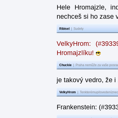
Hele Hromajzle, i
nechceš si ho zase 
Ribisel
|
Sudety
VelkyHrom: (#393
Hromajzlíku!
Chuckie
|
Praha nemůže za vaše posran
je takový vedro, že 
VelkyHrom
|
Tenkterémupilsvedeníznech
Frankenstein: (#393