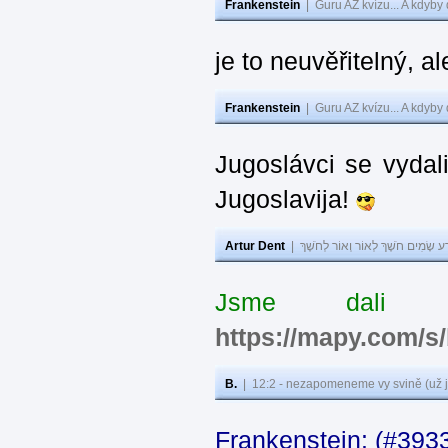
Frankenstein
|
Guru AZ kvízu... A kdyby
je to neuvěřitelný, al
Frankenstein
|
Guru AZ kvízu... A kdyby
Jugoslávci se vydal
Jugoslavija!
Artur Dent
|
ע שָׂמִים חֹשֶׁךְ לְאוֹר וְאוֹר לְחֹשֶׁךְ
Jsme dali s
https://mapy.com/s
B.
|
12:2 - nezapomeneme vy svině (už j
Frankenstein: (#393