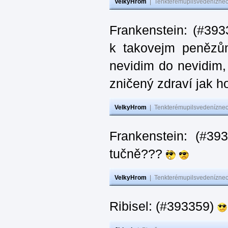
VelkyHrom
|
Tenkterémupilsvedeníznech
Frankenstein: (#393
k takovejm penězů
nevidim do nevidim,
zničený zdraví jak 
VelkyHrom
|
Tenkterémupilsvedeníznech
Frankenstein: (#3
tučně???
VelkyHrom
|
Tenkterémupilsvedeníznech
Ribisel: (#393359)