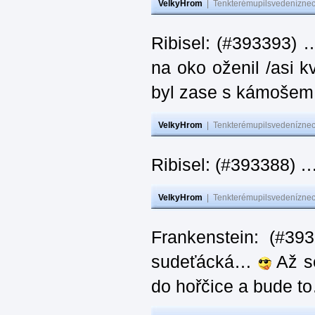
VelkyHrom
|
Tenkterémupilsvedeníznech
Ribisel: (#393393) 
na oko oženil /asi k
byl zase s kámoš
VelkyHrom
|
Tenkterémupilsvedeníznech
Ribisel: (#393388) 
VelkyHrom
|
Tenkterémupilsvedeníznech
Frankenstein: (#39
sudeťácká…
Až se
do hořčice a bude 