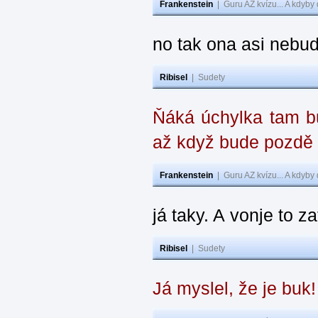
Frankenstein
|
Guru AZ kvízu... A kdyby
no tak ona asi nebud
Ribisel
|
Sudety
Ňáká úchylka tam bu
až když bude pozdě
Frankenstein
|
Guru AZ kvízu... A kdyby
já taky. A vonje to z
Ribisel
|
Sudety
Já myslel, že je buk