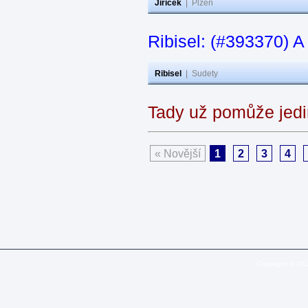
Jiricek
|
Plzeň
Ribisel: (#393370) A
Ribisel
|
Sudety
Tady už pomůže jedi
« Novější
1
2
3
4
Copyright © 20