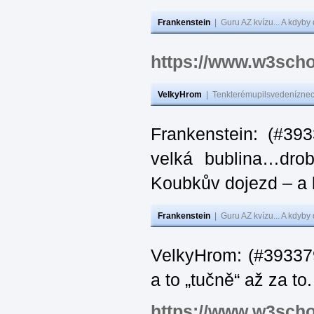
Frankenstein
|
Guru AZ kvízu... A kdyby
https://www.w3scho
VelkyHrom
|
Tenkterémupilsvedeníznech
Frankenstein: (#39
velká bublina…dro
Koubkův dojezd – a 
Frankenstein
|
Guru AZ kvízu... A kdyby
VelkyHrom: (#393379
a to „tučně“ až za to.
https://www.w3scho