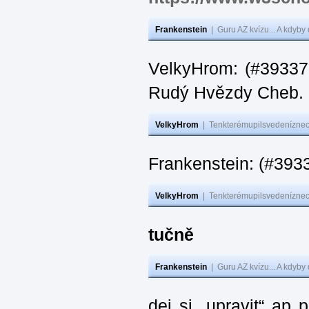
Frankenstein
|
Guru AZ kvízu... A kdyby
VelkyHrom: (#393376
Rudý Hvězdy Cheb.
VelkyHrom
|
Tenkterémupilsvedeníznech
Frankenstein: (#393
VelkyHrom
|
Tenkterémupilsvedeníznech
tučně
Frankenstein
|
Guru AZ kvízu... A kdyby
dej si „upravit“ ap