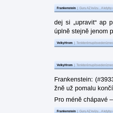
Frankenstein
|
Guru AZ kvízu... A kdyby
dej si „upravit“ ap
úplně stejně jenom 
VelkyHrom
|
Tenkterémupilsvedeníznech
VelkyHrom
|
Tenkterémupilsvedeníznech
Frankenstein: (#3933
žně už pomalu končí
Pro méně chápavé – 
Frankenstein
|
Guru AZ kvízu... A kdyby