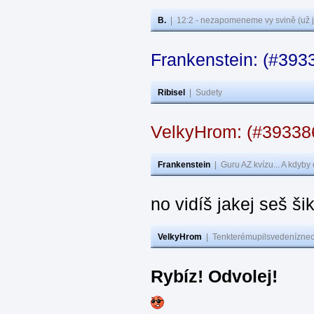
B.
|
12:2 - nezapomeneme vy svině (už j
Frankenstein: (#393
Ribisel
|
Sudety
VelkyHrom: (#3933
Frankenstein
|
Guru AZ kvízu... A kdyby
no vidíš jakej seš ši
VelkyHrom
|
Tenkterémupilsvedeníznech
Rybíz! Odvolej!