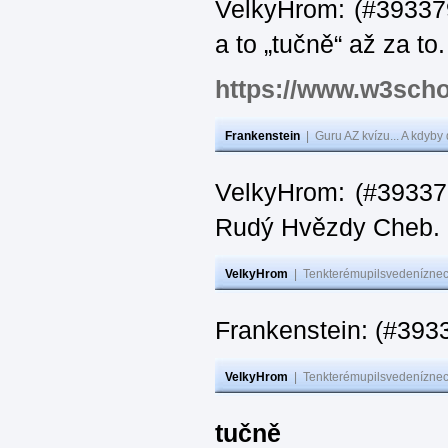
VelkyHrom: (#393379
a to „tučně“ až za to.
https://www.w3scho
Frankenstein
|
Guru AZ kvízu... A kdyby
VelkyHrom: (#393376
Rudý Hvězdy Cheb.
VelkyHrom
|
Tenkterémupilsvedeníznech
Frankenstein: (#393
VelkyHrom
|
Tenkterémupilsvedeníznech
tučně