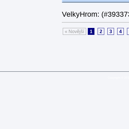
VelkyHrom: (#393373
« Novější
1
2
3
4
Copyright © 20