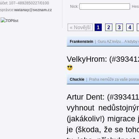
účet: 107–4892850227/0100
Nick:
Hes
správce:
watanay@seznam.cz
« Novější
1
2
3
4
Frankenstein
|
Guru AZ kvízu... A kdyby
VelkyHrom: (#39341
Chuckie
|
Praha nemůže za vaše posran
Artur Dent: (#393411)
vyhnout nedůstojný
(jakákoliv!) migrace
je (škoda, že se toh