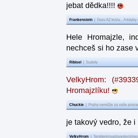
jebat dědka!!!!
Frankenstein
|
Guru AZ kvízu... A kdyby
Hele Hromajzle, i
nechceš si ho zase 
Ribisel
|
Sudety
VelkyHrom: (#393
Hromajzlíku!
Chuckie
|
Praha nemůže za vaše posran
je takový vedro, že 
VelkyHrom
|
Tenkterémupilsvedeníznech