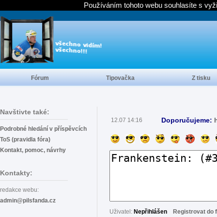
Používáním tohoto webu souhlasíte s vyž
Fórum
Tipovačka
Z tisku
Navštivte také:
Doporučujeme:
12.07 14:16
Podrobné hledání v příspěvcích
ToS (pravidla fóra)
Kontakt, pomoc, návrhy
Kontakty:
redakce webu:
admin@pilsfanda.cz
Uživatel:
Nepřihlášen
Registrovat do 