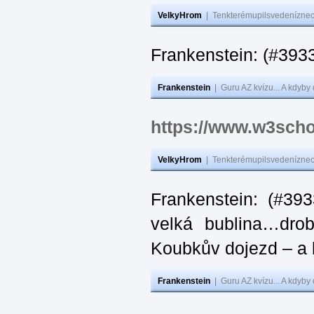
VelkyHrom
|
Tenkterémupilsvedeníznech
Frankenstein: (#
Frankenstein
|
Guru AZ kvízu... A kdyby
https://www.w3scho
VelkyHrom
|
Tenkterémupilsvedeníznech
Frankenstein: (#39
velká bublina…dro
Koubkův dojezd – a 
Frankenstein
|
Guru AZ kvízu... A kdyby