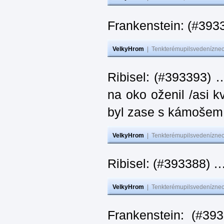
Frankenstein: (#393
VelkyHrom
|
Tenkterémupilsvedeníznech
Ribisel: (#393393) 
na oko oženil /asi k
byl zase s kámoš
VelkyHrom
|
Tenkterémupilsvedeníznech
Ribisel: (#393388) 
VelkyHrom
|
Tenkterémupilsvedeníznech
Frankenstein: (#39