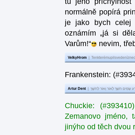
tu jeho příchylnos
normálně popírá princ
je jako bych celej 
oznámím „já si děla
Varům!“
nevim, třeb
VelkyHrom
|
Tenkterémupilsvedeníznech
Frankenstein: (#393
Artur Dent
|
ע שָׂמִים חֹשֶׁךְ לְאוֹר וְאוֹר לְחֹשֶׁךְ
Chuckie: (#393410
Zemanovo jméno, ta
jinýho od těch dvou 