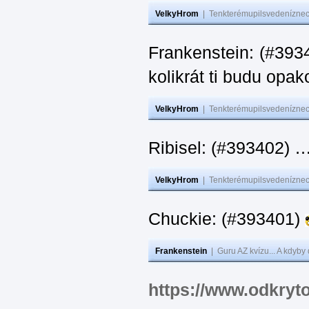
VelkyHrom
|
Tenkterémupilsvedeníznech
Frankenstein: (#39
kolikrát ti budu opak
VelkyHrom
|
Tenkterémupilsvedeníznech
Ribisel: (#393402)
VelkyHrom
|
Tenkterémupilsvedeníznech
Chuckie: (#393401)
Frankenstein
|
Guru AZ kvízu... A kdyby
https://www.odkryt