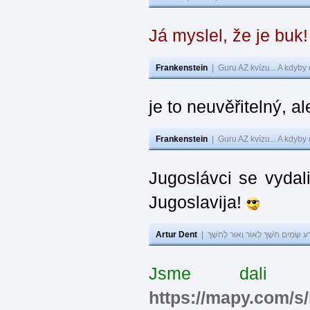
Já myslel, že je buk
Frankenstein
|
Guru AZ kvízu... A kdyby
je to neuvěřitelný, al
Frankenstein
|
Guru AZ kvízu... A kdyby
Jugoslávci se vydal
Jugoslavija!
Artur Dent
|
ע שָׂמִים חֹשֶׁךְ לְאוֹר וְאוֹר לְחֹשֶׁךְ
Jsme dali s
https://mapy.com/s