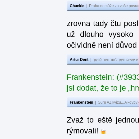
Chuckie
|
Praha nemůže za vaše posran
zrovna tady čtu pos
už dlouho vysoko 
očividně není důvod
Artur Dent
|
ע שָׂמִים חֹשֶׁךְ לְאוֹר וְאוֹר לְחֹשֶׁךְ
Frankenstein: (#39
jsi dodat, že to je „
Frankenstein
|
Guru AZ kvízu... A kdyby
Zvaž to eště jedno
rýmovali!