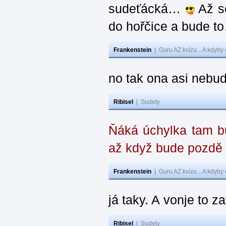
sudeťácká…
Až se
do hořčice a bude 
Frankenstein
|
Guru AZ kvízu... A kdyby
no tak ona asi nebud
Ribisel
|
Sudety
Ňáká úchylka tam bu
až když bude pozdě
Frankenstein
|
Guru AZ kvízu... A kdyby
já taky. A vonje to z
Ribisel
|
Sudety