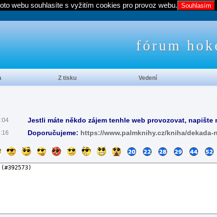
oto webu souhlasíte s vyžitím cookies pro provoz webu.
Souhlasím
fórum hok
a
Z tisku
Vedení
Jestli máte někdo zájem tenhle web provozovat, napište 
4:04
Doporučujeme:
https://www.palmknihy.cz/kniha/dekada-
4:16