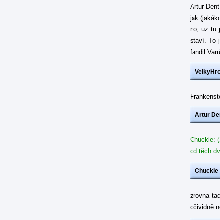
Artur Dent
jak (jakák
no, už tu 
staví. To 
fandil Var
VelkyHr
Frankenste
Artur De
Chuckie: (
od těch dv
Chuckie
zrovna ta
očividně 