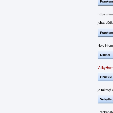
Frankens
https://w
jebat dědk
Frankens
Hele Hrom
Ribisel
VelkyHrom
Chuckie
je takový 
VelkyHr
Frankenst