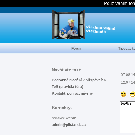
Používáním toh
Fórum
Tipovačk
Navštivte také:
07.08 1
Podrobné hledání v příspěvcích
12.07 1
ToS (pravidla fóra)
Kontakt, pomoc, návrhy
Kontakty:
redakce webu:
admin@pilsfanda.cz