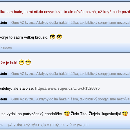
lka tam bude, to mi nikdo nevymluví, to ale děvče pozná, až když bude poz
tein
|
Guru AZ kvízu... A kdyby došla ňáká hláška, tak biblický songy jsme nezpíval
 vonje to zatim velkej brousič.
|
Sudety
 že je buk!
tein
|
Guru AZ kvízu... A kdyby došla ňáká hláška, tak biblický songy jsme nezpíval
řitelný, ale stalo se:
https://www.super.cz/…u-ct-1526875
tein
|
Guru AZ kvízu... A kdyby došla ňáká hláška, tak biblický songy jsme nezpíval
i se vydali na partyzánský chodníčky.
Živio Tito! Živjela Jugoslavija!
nt
|
הוֹי הָאֹמְרִים לָרַע טוֹב וְלַטּוֹב רָע שָׂמִים חֹשֶׁךְ לְאוֹר וְאוֹר לְחֹשֶׁךְ