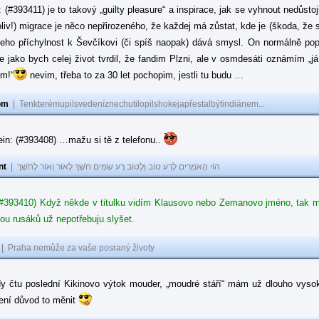
: (#393411) je to takový „guilty pleasure“ a inspirace, jak se vyhnout nedůsto
oliv!) migrace je něco nepřirozeného, že každej má zůstat, kde je (škoda, že 
jeho příchylnost k Ševčíkovi (či spíš naopak) dává smysl. On normálně popírá
je jako bych celej život tvrdil, že fandim Plzni, ale v osmdesáti oznámím „j
ům!“
nevim, třeba to za 30 let pochopim, jestli tu budu …
om
|
Tenkterémupilsvedeníznechutilopilshokejapřestalbýtindiánem...
in: (#393408) …mažu si tě z telefonu..
nt
|
הוֹי הָאֹמְרִים לָרַע טוֹב וְלַטּוֹב רָע שָׂמִים חֹשֶׁךְ לְאוֹר וְאוֹר לְחֹשֶׁךְ
#393410) Když někde v titulku vidím Klausovo nebo Zemanovo jméno, tak mě z
ou rusáků už nepotřebuju slyšet.
|
Praha nemůže za vaše posraný životy
dy čtu poslední Kikinovo výtok mouder, „moudré stáří“ mám už dlouho vysok
není důvod to měnit