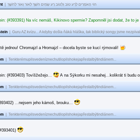
nt
|
הוֹי הָאֹמְרִים לָרַע טוֹב וְלַטּוֹב רָע שָׂמִים חֹשֶׁךְ לְאוֹר וְאוֹר לְחֹשֶׁךְ
in: (#393391) Na víc nemáš, Kikinovo spermie? Zapomněl jsi dodat, že to je
tein
|
Guru AZ kvízu... A kdyby došla ňáká hláška, tak biblický songy jsme nezpíval
tě jednou! Chromajzl a Hromajzl – docela byste se kucí rýmovali!
om
|
Tenkterémupilsvedeníznechutilopilshokejapřestalbýtindiánem...
ein: (#393403) Tovíšžežejo…
A na Sýkorku mi nesahej…kolikrát ti budu op
om
|
Tenkterémupilsvedeníznechutilopilshokejapřestalbýtindiánem...
(#393402) …nejsem jeho kámoš, brouku…
om
|
Tenkterémupilsvedeníznechutilopilshokejapřestalbýtindiánem...
(#393401)