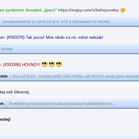
 se synátorem dvoudení „špacír“
https://mapy.com/s/behejunebu
 - nezapomeneme vy svině (už je to 14:0 a odjebávam sa odťalto)
in: (#393378) Tak pozor! Mne nikdo za nic měnit nebude!
|
Sudety
: (#393386) HOVNO!!!
tein
|
Guru AZ kvízu... A kdyby došla ňáká hláška, tak biblický songy jsme nezpíval
akej seš šikovnej
om
|
Tenkterémupilsvedeníznechutilopilshokejapřestalbýtindiánem...
volej!