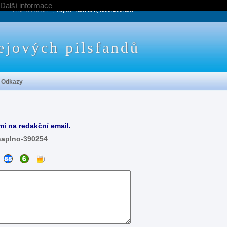
Další informace
PRÍŠTÍ ZÁPAS:
, zbývá:
NaN den, NaN:NaN:NaN
ejových pilsfandů
Odkazy
mi na redakční email.
naplno-390254