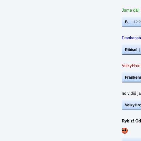
Jsme dali
B.
|
12:2
Frankenste
Ribisel
VelkyHrom
Frankens
no vidíš j
VelkyHr
Rybíz! Od