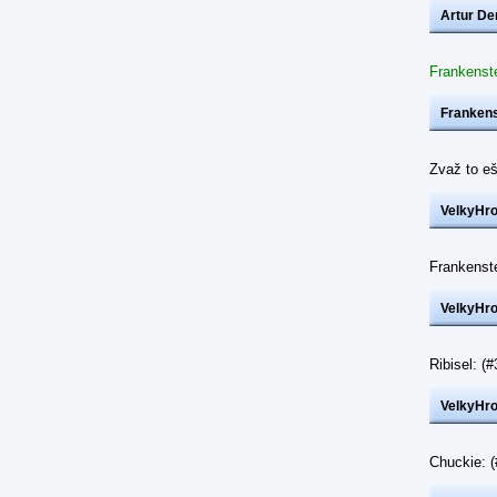
Artur De
Frankenste
Frankens
Zvaž to eš
VelkyHr
Frankenst
VelkyHr
Ribisel: 
VelkyHr
Chuckie: 