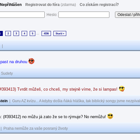
Nepřihlášen
Registrovat do fóra
(zdarma)
Co získám registrací?
Heslo:
...
1
2
3
4
5
4336
Starší »
|
 past na druhou
|
Sudety
(#393413) Tvrdit můžeš, co chceš, my stejně víme, že si lampas!
tein
|
Guru AZ kvízu... A kdyby došla ňáká hláška, tak biblický songy jsme nezpíval
: (#393412) no můžu já zato že se to rýmuje? No nemůžu!
|
Praha nemůže za vaše posraný životy