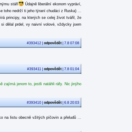
jnýmu stáří
Údajně liberální ekonom vypráví,
se toho nedrží ti jeho týraní chudáci z Ruska) …
 principy, na kterých se celej život tvářil, že
á si dělal prdel, vy naivní volové, vždycky jsem
#393412 |
odpovědět
| 7.8 07:08
#393411 |
odpovědět
| 7.8 01:04
ajímá jenom to, jestli natáhli ráfy. Nic jinýho
#393410 |
odpovědět
| 6.8 20:03
o na listu obecně vžitých píčovin a přeludů …