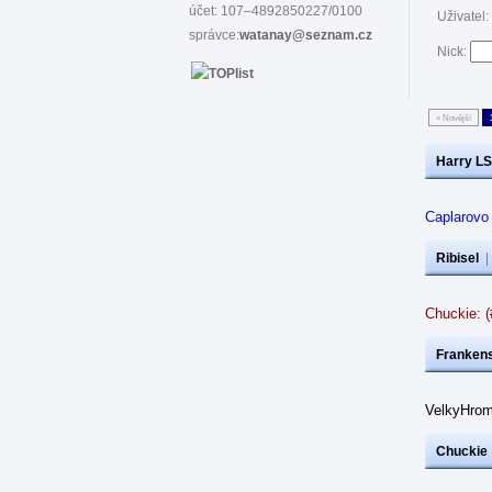
účet: 107–4892850227/0100
Uživatel:
správce:
watanay@seznam.cz
Nick:
« Novější
Harry LS
Caplarovo
Ribisel
Chuckie: 
Frankens
VelkyHrom
Chuckie