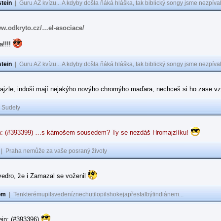
tein
|
Guru AZ kvízu... A kdyby došla ňáká hláška, tak biblický songy jsme nezpíval
ww.odkryto.cz/…el-asociace/
a!!!!
tein
|
Guru AZ kvízu... A kdyby došla ňáká hláška, tak biblický songy jsme nezpíval
ajzle, indoši mají nejakýho novýho chromýho maďara, nechceš si ho zase vz
|
Sudety
: (#393399) …s kámošem sousedem? Ty se nezdáš Hromajzlíku!
|
Praha nemůže za vaše posraný životy
vedro, že i Zamazal se voženil
om
|
Tenkterémupilsvedeníznechutilopilshokejapřestalbýtindiánem...
ein: (#393396)