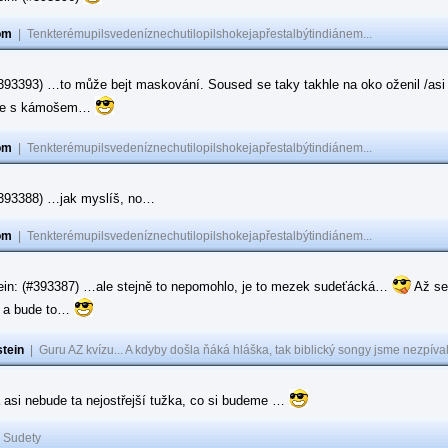
om
|
Tenkterémupilsvedeníznechutilopilshokejapřestalbýtindiánem...
#393393) …to může bejt maskování. Soused se taky takhle na oko oženil /asi 
ase s kámošem…
om
|
Tenkterémupilsvedeníznechutilopilshokejapřestalbýtindiánem...
(#393388) …jak myslíš, no…
om
|
Tenkterémupilsvedeníznechutilopilshokejapřestalbýtindiánem...
ein: (#393387) …ale stejně to nepomohlo, je to mezek sudeťácká…
Až se
e a bude to…
tein
|
Guru AZ kvízu... A kdyby došla ňáká hláška, tak biblický songy jsme nezpíval
 asi nebude ta nejostřejší tužka, co si budeme …
|
Sudety