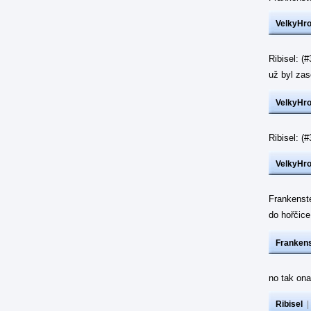
VelkyHr
Ribisel: (
už byl z
VelkyHr
Ribisel: 
VelkyHr
Frankenst
do hořčic
Frankens
no tak ona
Ribisel