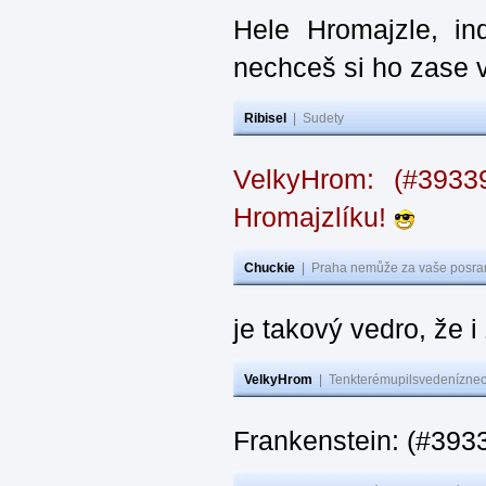
Hele Hromajzle, i
nechceš si ho zase 
Ribisel
|
Sudety
VelkyHrom: (#393
Hromajzlíku!
Chuckie
|
Praha nemůže za vaše posran
je takový vedro, že 
VelkyHrom
|
Tenkterémupilsvedeníznech
Frankenstein: (#393