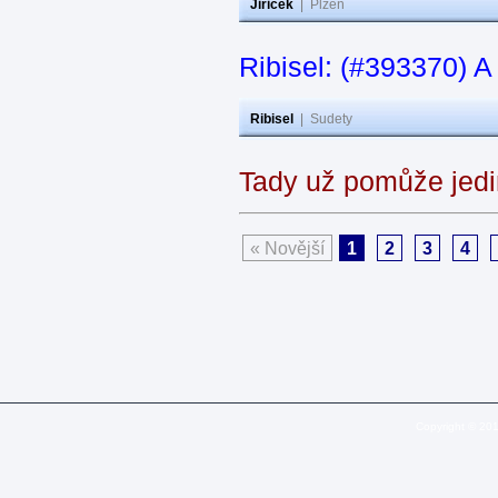
Jiricek
|
Plzeň
Ribisel: (#393370) A
Ribisel
|
Sudety
Tady už pomůže jedi
« Novější
1
2
3
4
Copyright © 20