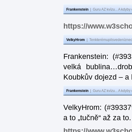
Frankenstein
|
Guru AZ kvízu... A kdyby
https://www.w3scho
VelkyHrom
|
Tenkterémupilsvedeníznech
Frankenstein: (#39
velká bublina…dro
Koubkův dojezd – a 
Frankenstein
|
Guru AZ kvízu... A kdyby
VelkyHrom: (#393379
a to „tučně“ až za to.
https://www.w3scho