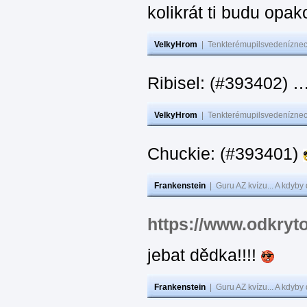
kolikrát ti budu opak
VelkyHrom
|
Tenkterémupilsvedeníznech
Ribisel: (#393402)
VelkyHrom
|
Tenkterémupilsvedeníznech
Chuckie: (#393401)
Frankenstein
|
Guru AZ kvízu... A kdyby
https://www.odkryt
jebat dědka!!!!
Frankenstein
|
Guru AZ kvízu... A kdyby