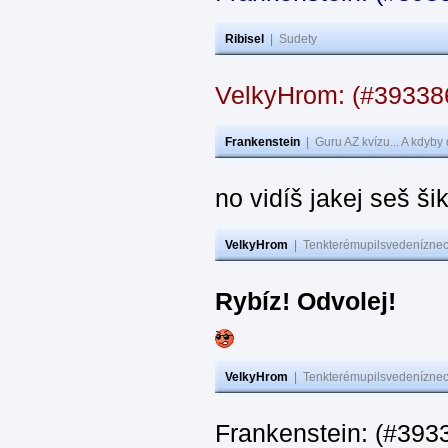
Ribisel
|
Sudety
VelkyHrom: (#3933
Frankenstein
|
Guru AZ kvízu... A kdyby
no vidíš jakej seš ši
VelkyHrom
|
Tenkterémupilsvedeníznech
Rybíz! Odvolej!
VelkyHrom
|
Tenkterémupilsvedeníznech
Frankenstein: (#