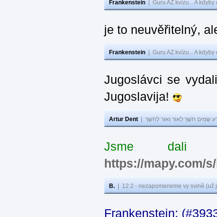
Frankenstein
|
Guru AZ kvízu... A kdyby
je to neuvěřitelný, al
Frankenstein
|
Guru AZ kvízu... A kdyby
Jugoslávci se vydal
Jugoslavija!
Artur Dent
|
ע שָׂמִים חֹשֶׁךְ לְאוֹר וְאוֹר לְחֹשֶׁךְ
Jsme dali s
https://mapy.com/s
B.
|
12:2 - nezapomeneme vy svině (už j
Frankenstein: (#393