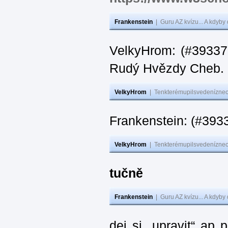
Frankenstein
|
Guru AZ kvízu... A kdyby
VelkyHrom: (#393376
Rudý Hvězdy Cheb.
VelkyHrom
|
Tenkterémupilsvedeníznech
Frankenstein: (#393
VelkyHrom
|
Tenkterémupilsvedeníznech
tučně
Frankenstein
|
Guru AZ kvízu... A kdyby
dej si „upravit“ ap