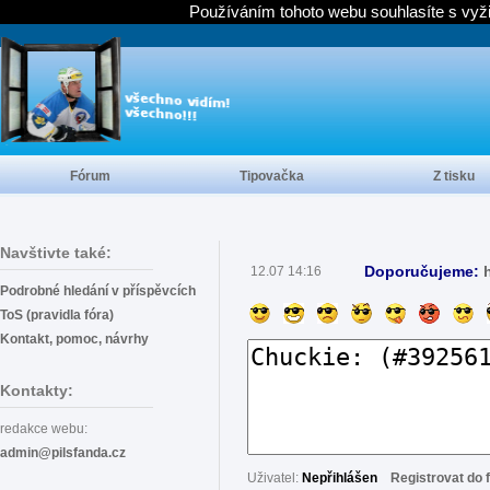
Používáním tohoto webu souhlasíte s vyž
Fórum
Tipovačka
Z tisku
Navštivte také:
Doporučujeme:
12.07 14:16
Podrobné hledání v příspěvcích
ToS (pravidla fóra)
Kontakt, pomoc, návrhy
Kontakty:
redakce webu:
admin@pilsfanda.cz
Uživatel:
Nepřihlášen
Registrovat do 