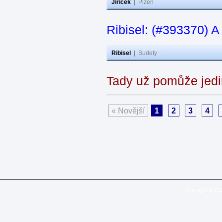
Jiricek
|
Plzeň
Ribisel: (#393370) A
Ribisel
|
Sudety
Tady už pomůže jedi
« Novější
1
2
3
4
Copyright © 20