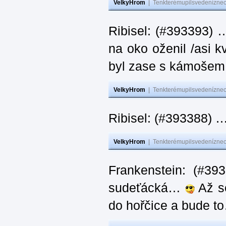
VelkyHrom
|
Tenkterémupilsvedeníznech
Ribisel: (#393393) 
na oko oženil /asi k
byl zase s kámoš
VelkyHrom
|
Tenkterémupilsvedeníznech
Ribisel: (#393388) 
VelkyHrom
|
Tenkterémupilsvedeníznech
Frankenstein: (#39
sudeťácká…
Až se
do hořčice a bude 