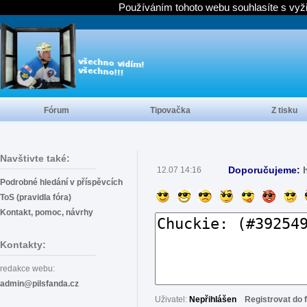
Používáním tohoto webu souhlasíte s vyž
Fórum
Tipovačka
Z tisku
Navštivte také:
Doporučujeme:
12.07 14:16
Podrobné hledání v příspěvcích
ToS (pravidla fóra)
Kontakt, pomoc, návrhy
Kontakty:
redakce webu:
admin@pilsfanda.cz
Uživatel:
Nepřihlášen
Registrovat do 