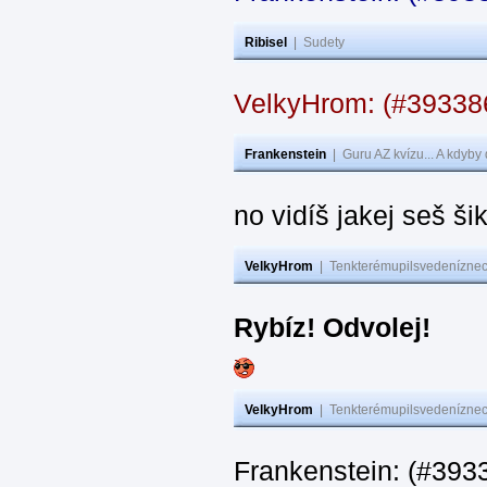
Ribisel
|
Sudety
VelkyHrom: (#3933
Frankenstein
|
Guru AZ kvízu... A kdyby
no vidíš jakej seš ši
VelkyHrom
|
Tenkterémupilsvedeníznech
Rybíz! Odvolej!
VelkyHrom
|
Tenkterémupilsvedeníznech
Frankenstein: (#