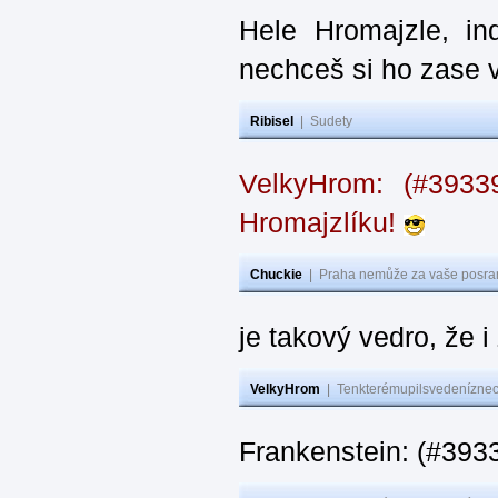
Hele Hromajzle, i
nechceš si ho zase 
Ribisel
|
Sudety
VelkyHrom: (#393
Hromajzlíku!
Chuckie
|
Praha nemůže za vaše posran
je takový vedro, že 
VelkyHrom
|
Tenkterémupilsvedeníznech
Frankenstein: (#393