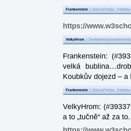
Frankenstein
|
Guru AZ kvízu... A kdyby
https://www.w3scho
VelkyHrom
|
Tenkterémupilsvedeníznech
Frankenstein: (#39
velká bublina…dro
Koubkův dojezd – a 
Frankenstein
|
Guru AZ kvízu... A kdyby
VelkyHrom: (#393379
a to „tučně“ až za to.
https://www.w3scho