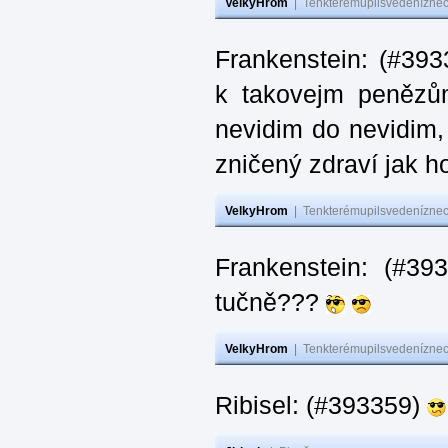
VelkyHrom
|
Tenkterémupilsvedeníznech
Frankenstein: (#393
k takovejm penězů
nevidim do nevidim,
zničený zdraví jak 
VelkyHrom
|
Tenkterémupilsvedeníznech
Frankenstein: (#3
tučně???
VelkyHrom
|
Tenkterémupilsvedeníznech
Ribisel: (#393359)