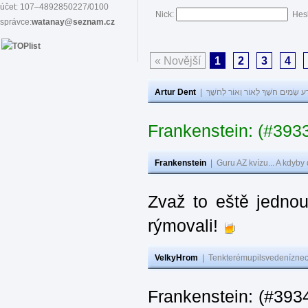
účet: 107–4892850227/0100
Nick:
Hes
správce:
watanay@seznam.cz
« Novější
1
2
3
4
Artur Dent
|
ע שָׂמִים חֹשֶׁךְ לְאוֹר וְאוֹר לְחֹשֶׁךְ
Frankenstein: (#393
Frankenstein
|
Guru AZ kvízu... A kdyby
Zvaž to eště jedno
rýmovali!
VelkyHrom
|
Tenkterémupilsvedeníznech
Frankenstein: (#39