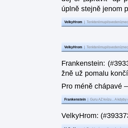
úplně stejně jenom 
VelkyHrom
|
Tenkterémupilsvedeníznech
VelkyHrom
|
Tenkterémupilsvedeníznech
Frankenstein: (#3933
žně už pomalu končí
Pro méně chápavé – 
Frankenstein
|
Guru AZ kvízu... A kdyby
VelkyHrom: (#393373