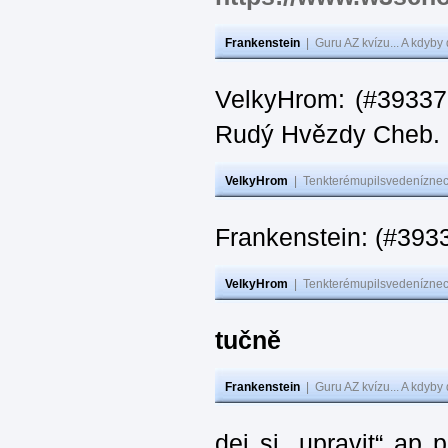
Frankenstein
|
Guru AZ kvízu... A kdyby
VelkyHrom: (#393376
Rudý Hvězdy Cheb.
VelkyHrom
|
Tenkterémupilsvedeníznech
Frankenstein: (#393
VelkyHrom
|
Tenkterémupilsvedeníznech
tučně
Frankenstein
|
Guru AZ kvízu... A kdyby
dej si „upravit“ ap