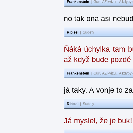
Frankenstein
|
Guru AZ kvízu... A kdyby
no tak ona asi nebud
Ribisel
|
Sudety
Ňáká úchylka tam bu
až když bude pozdě
Frankenstein
|
Guru AZ kvízu... A kdyby
já taky. A vonje to z
Ribisel
|
Sudety
Já myslel, že je buk