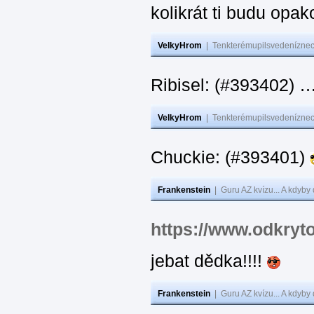
kolikrát ti budu opak
VelkyHrom
|
Tenkterémupilsvedeníznech
Ribisel: (#393402)
VelkyHrom
|
Tenkterémupilsvedeníznech
Chuckie: (#393401)
Frankenstein
|
Guru AZ kvízu... A kdyby
https://www.odkryt
jebat dědka!!!!
Frankenstein
|
Guru AZ kvízu... A kdyby