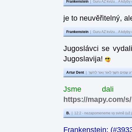
Frankenstein
|
Guru AZ kvízu... A kdyby
je to neuvěřitelný, al
Frankenstein
|
Guru AZ kvízu... A kdyby
Jugoslávci se vydal
Jugoslavija!
Artur Dent
|
ע שָׂמִים חֹשֶׁךְ לְאוֹר וְאוֹר לְחֹשֶׁךְ
Jsme dali s
https://mapy.com/s
B.
|
12:2 - nezapomeneme vy svině (už j
Frankenstein: (#393