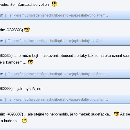
vedro, že i Zamazal se voženil
om
|
Tenkterémupilsvedeníznechutilopilshokejapřestalbýtindiánem...
ein: (#393396)
om
|
Tenkterémupilsvedeníznechutilopilshokejapřestalbýtindiánem...
#393393) …to může bejt maskování. Soused se taky takhle na oko oženil /asi 
ase s kámošem…
om
|
Tenkterémupilsvedeníznechutilopilshokejapřestalbýtindiánem...
(#393388) …jak myslíš, no…
om
|
Tenkterémupilsvedeníznechutilopilshokejapřestalbýtindiánem...
ein: (#393387) …ale stejně to nepomohlo, je to mezek sudeťácká…
Až se
e a bude to…