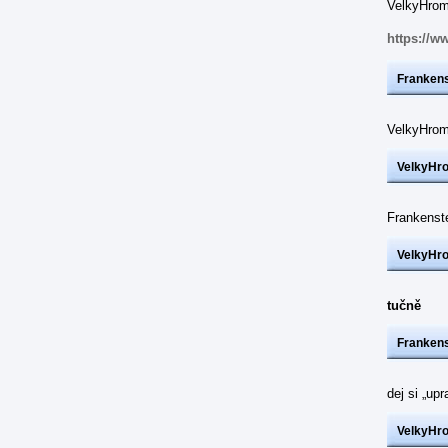
VelkyHrom:
https://w
Frankens
VelkyHrom
VelkyHr
Frankenst
VelkyHr
tučně
Frankens
dej si „up
VelkyHr