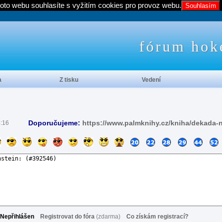
oto webu souhlasíte s vyžitím cookies pro provoz webu.
Souhlasím
fórum hok
a
Z tisku
Vedení
Doporučujeme:
https://www.palmknihy.cz/kniha/dekada-
4:16
Nepřihlášen
Registrovat do fóra
(zdarma)
Co získám registrací?