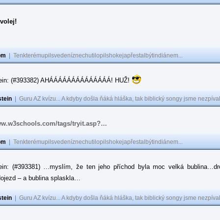
volej!
om
|
Tenkterémupilsvedeníznechutilopilshokejapřestalbýtindiánem...
tein: (#393382) AHÁÁÁÁÁÁÁÁÁÁÁÁÁÁ! HUŽ!
tein
|
Guru AZ kvízu... A kdyby došla ňáká hláška, tak biblický songy jsme nezpíval
ww.w3schools.com/tags/tryit.asp?…
om
|
Tenkterémupilsvedeníznechutilopilshokejapřestalbýtindiánem...
ein: (#393381) …myslím, že ten jeho příchod byla moc velká bublina…dr
ojezd – a bublina splaskla…
tein
|
Guru AZ kvízu... A kdyby došla ňáká hláška, tak biblický songy jsme nezpíval