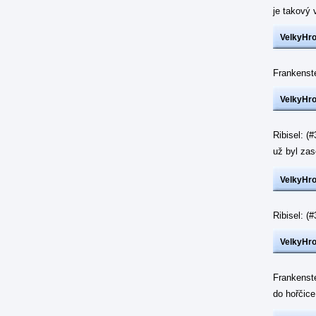
je takový 
VelkyHr
Frankenst
VelkyHr
Ribisel: (
už byl z
VelkyHr
Ribisel: 
VelkyHr
Frankenst
do hořčic