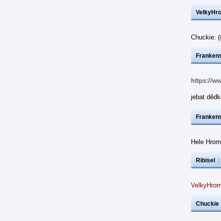
VelkyHr
Chuckie: 
Frankens
https://w
jebat dědk
Frankens
Hele Hrom
Ribisel
VelkyHrom
Chuckie