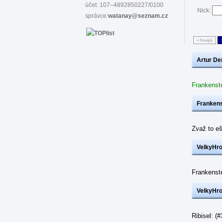
účet: 107–4892850227/0100
Nick:
správce:
watanay@seznam.cz
« Novější
Artur De
Frankenst
Frankens
Zvaž to eš
VelkyHr
Frankenst
VelkyHr
Ribisel: 