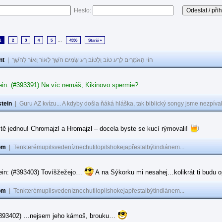
Heslo:
...
1
2
3
4
5
4336
Starší »
nt
|
הוֹי הָאֹמְרִים לָרַע טוֹב וְלַטּוֹב רָע שָׂמִים חֹשֶׁךְ לְאוֹר וְאוֹר לְחֹשֶׁךְ
ein: (#393391) Na víc nemáš, Kikinovo spermie?
tein
|
Guru AZ kvízu... A kdyby došla ňáká hláška, tak biblický songy jsme nezpíval
tě jednou! Chromajzl a Hromajzl – docela byste se kucí rýmovali!
om
|
Tenkterémupilsvedeníznechutilopilshokejapřestalbýtindiánem...
ein: (#393403) Tovíšžežejo…
A na Sýkorku mi nesahej…kolikrát ti budu op
om
|
Tenkterémupilsvedeníznechutilopilshokejapřestalbýtindiánem...
(#393402) …nejsem jeho kámoš, brouku…