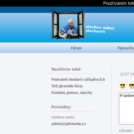
Používáním toh
Fórum
Tipovačk
Navštivte také:
12.07 1
Podrobné hledání v příspěvcích
ToS (pravidla fóra)
Kontakt, pomoc, návrhy
Kontakty:
redakce webu:
admin@pilsfanda.cz
Uživatel: