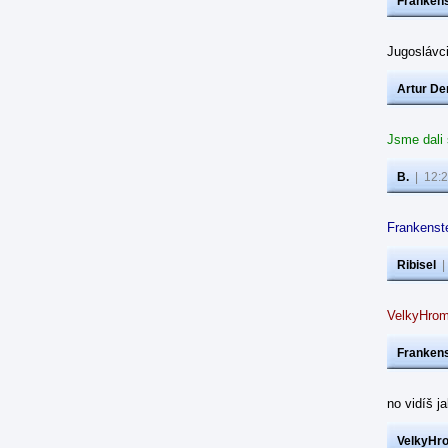
Frankens
Jugoslávc
Artur De
Jsme dali
B.
|
12:2
Frankenste
Ribisel
VelkyHrom
Frankens
no vidíš j
VelkyHr