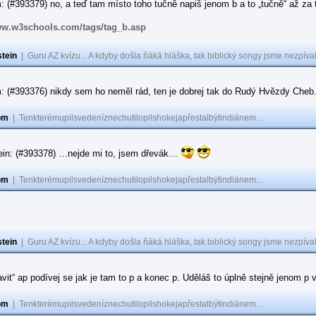
 (#393379) no, a teď tam místo toho tučně napiš jenom b a to „tučně“ až za to
ww.w3schools.com/tags/tag_b.asp
tein
|
Guru AZ kvízu... A kdyby došla ňáká hláška, tak biblický songy jsme nezpíval
: (#393376) nikdy sem ho neměl rád, ten je dobrej tak do Rudý Hvězdy Cheb
om
|
Tenkterémupilsvedeníznechutilopilshokejapřestalbýtindiánem...
ein: (#393378) …nejde mi to, jsem dřevák…
om
|
Tenkterémupilsvedeníznechutilopilshokejapřestalbýtindiánem...
tein
|
Guru AZ kvízu... A kdyby došla ňáká hláška, tak biblický songy jsme nezpíval
ravit“ ap podívej se jak je tam to p a konec p. Uděláš to úplně stejně jenom 
om
|
Tenkterémupilsvedeníznechutilopilshokejapřestalbýtindiánem...