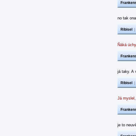
Frankens
no tak ona
Ribisel
Ňáká úchy
Frankens
já taky. A
Ribisel
Já myslel,
Frankens
je to neuvě