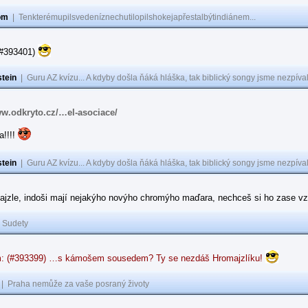
om
|
Tenkterémupilsvedeníznechutilopilshokejapřestalbýtindiánem...
(#393401)
tein
|
Guru AZ kvízu... A kdyby došla ňáká hláška, tak biblický songy jsme nezpíval
ww.odkryto.cz/…el-asociace/
a!!!!
tein
|
Guru AZ kvízu... A kdyby došla ňáká hláška, tak biblický songy jsme nezpíval
ajzle, indoši mají nejakýho novýho chromýho maďara, nechceš si ho zase vz
|
Sudety
: (#393399) …s kámošem sousedem? Ty se nezdáš Hromajzlíku!
|
Praha nemůže za vaše posraný životy