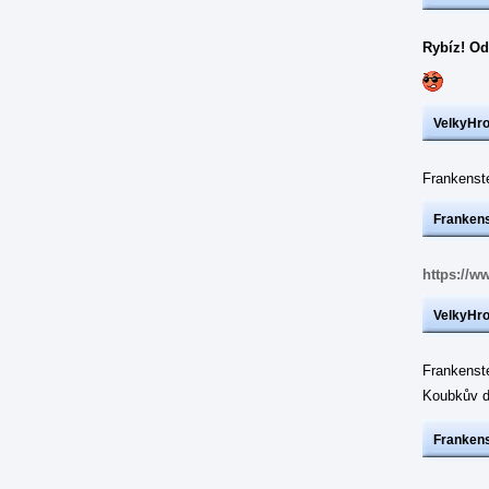
Rybíz! Od
VelkyHr
Frankens
Frankens
https://w
VelkyHr
Frankenst
Koubkův d
Frankens