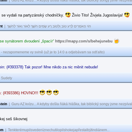
tein
|
Guru AZ kvízu... A kdyby došla ňáká hláška, tak biblický songy jsme nezpíval
i se vydali na partyzánský chodníčky.
Živio Tito! Živjela Jugoslavija!
nt
|
הוֹי הָאֹמְרִים לָרַע טוֹב וְלַטּוֹב רָע שָׂמִים חֹשֶׁךְ לְאוֹר וְאוֹר לְחֹשֶׁךְ
 se synátorem dvoudení „špacír“
https://mapy.com/s/behejunebu
 - nezapomeneme vy svině (už je to 14:0 a odjebávam sa odťalto)
in: (#393378) Tak pozor! Mne nikdo za nic měnit nebude!
|
Sudety
: (#393386) HOVNO!!!
tein
|
Guru AZ kvízu... A kdyby došla ňáká hláška, tak biblický songy jsme nezpíval
akej seš šikovnej
om
|
Tenkterémupilsvedeníznechutilopilshokejapřestalbýtindiánem...