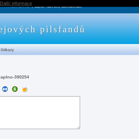
Další informace
PRÍŠTÍ ZÁPAS:
, zbývá:
NaN den, NaN:NaN:NaN
ejových pilsfandů
Odkazy
naplno-390254