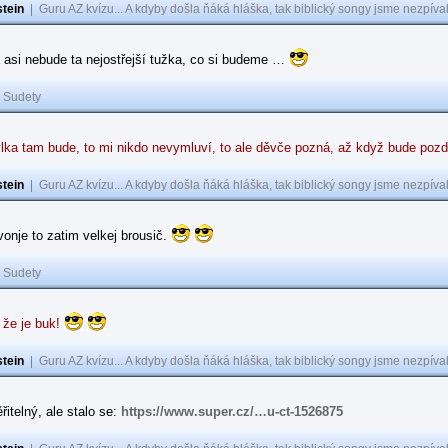
tein
|
Guru AZ kvízu... A kdyby došla ňáká hláška, tak biblický songy jsme nezpíval
 asi nebude ta nejostřejší tužka, co si budeme …
|
Sudety
lka tam bude, to mi nikdo nevymluví, to ale děvče pozná, až když bude poz
tein
|
Guru AZ kvízu... A kdyby došla ňáká hláška, tak biblický songy jsme nezpíval
 vonje to zatim velkej brousič.
|
Sudety
 že je buk!
tein
|
Guru AZ kvízu... A kdyby došla ňáká hláška, tak biblický songy jsme nezpíval
řitelný, ale stalo se:
https://www.super.cz/…u-ct-1526875