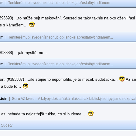
om
|
Tenkterémupilsvedeníznechutilopilshokejapřestalbýtindiánem...
#393393) …to může bejt maskování. Soused se taky takhle na oko oženil /asi 
ase s kámošem…
om
|
Tenkterémupilsvedeníznechutilopilshokejapřestalbýtindiánem...
(#393388) …jak myslíš, no…
om
|
Tenkterémupilsvedeníznechutilopilshokejapřestalbýtindiánem...
ein: (#393387) …ale stejně to nepomohlo, je to mezek sudeťácká…
Až se
e a bude to…
tein
|
Guru AZ kvízu... A kdyby došla ňáká hláška, tak biblický songy jsme nezpíval
 asi nebude ta nejostřejší tužka, co si budeme …
|
Sudety