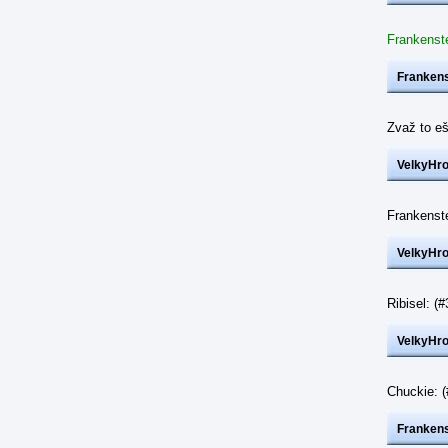
Frankenste
Frankens
Zvaž to eš
VelkyHr
Frankenst
VelkyHr
Ribisel: 
VelkyHr
Chuckie: 
Frankens