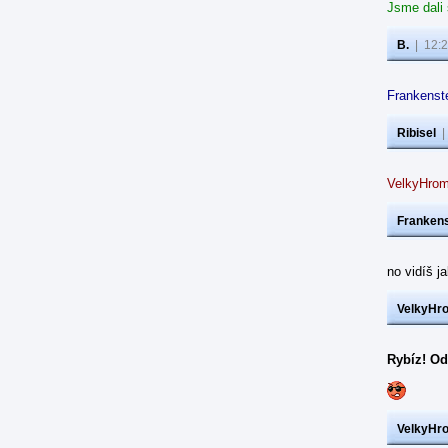
Jsme dali
B.
|
12:2
Frankenste
Ribisel
VelkyHrom
Frankens
no vidíš j
VelkyHr
Rybíz! Od
VelkyHr