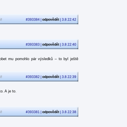
i!
#393384 |
odpovědět
| 3.8 22:42
#393383 |
odpovědět
| 3.8 22:40
obet mu pomohlo pár výsledků – to byl ještě
i!
#393382 |
odpovědět
| 3.8 22:39
. A je to.
i!
#393381 |
odpovědět
| 3.8 22:38
.