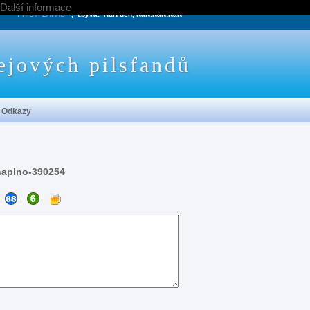
Další informace
PRÍŠTÍ ZÁPAS:
, zbývá:
NaN den, NaN:NaN:NaN
ejových pilsfandů
Odkazy
naplno-390254