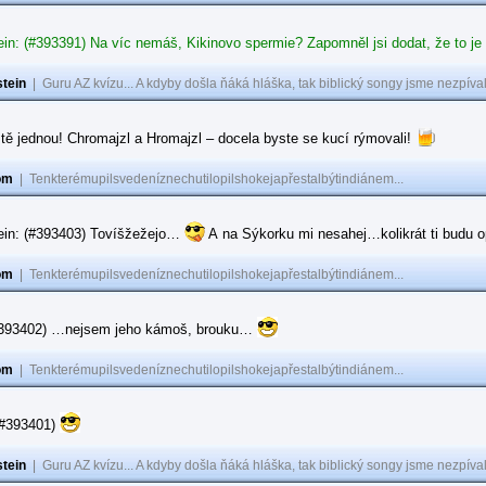
in: (#393391) Na víc nemáš, Kikinovo spermie? Zapomněl jsi dodat, že to je
tein
|
Guru AZ kvízu... A kdyby došla ňáká hláška, tak biblický songy jsme nezpíval
tě jednou! Chromajzl a Hromajzl – docela byste se kucí rýmovali!
om
|
Tenkterémupilsvedeníznechutilopilshokejapřestalbýtindiánem...
ein: (#393403) Tovíšžežejo…
A na Sýkorku mi nesahej…kolikrát ti budu op
om
|
Tenkterémupilsvedeníznechutilopilshokejapřestalbýtindiánem...
(#393402) …nejsem jeho kámoš, brouku…
om
|
Tenkterémupilsvedeníznechutilopilshokejapřestalbýtindiánem...
(#393401)
tein
|
Guru AZ kvízu... A kdyby došla ňáká hláška, tak biblický songy jsme nezpíval