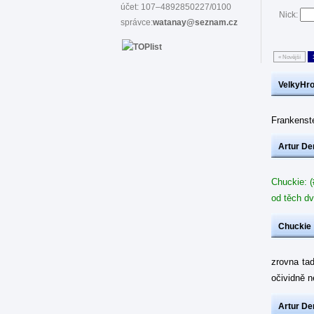
účet: 107–4892850227/0100
Nick:
správce:
watanay@seznam.cz
« Novější
VelkyHr
Frankenste
Artur De
Chuckie: (
od těch dv
Chuckie
zrovna ta
očividně 
Artur De