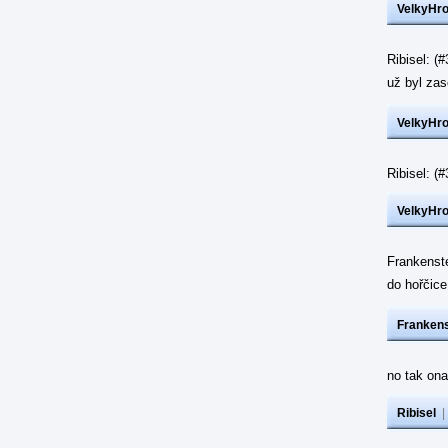
VelkyHr
Ribisel: (
už byl z
VelkyHr
Ribisel: 
VelkyHr
Frankenst
do hořčic
Frankens
no tak ona
Ribisel