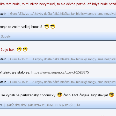
lka tam bude, to mi nikdo nevymluví, to ale děvče pozná, až když bude poz
tein
|
Guru AZ kvízu... A kdyby došla ňáká hláška, tak biblický songy jsme nezpíval
 vonje to zatim velkej brousič.
|
Sudety
 že je buk!
tein
|
Guru AZ kvízu... A kdyby došla ňáká hláška, tak biblický songy jsme nezpíval
řitelný, ale stalo se:
https://www.super.cz/…u-ct-1526875
tein
|
Guru AZ kvízu... A kdyby došla ňáká hláška, tak biblický songy jsme nezpíval
i se vydali na partyzánský chodníčky.
Živio Tito! Živjela Jugoslavija!
nt
|
הוֹי הָאֹמְרִים לָרַע טוֹב וְלַטּוֹב רָע שָׂמִים חֹשֶׁךְ לְאוֹר וְאוֹר לְחֹשֶׁךְ