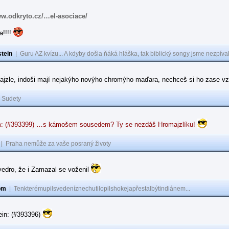
ww.odkryto.cz/…el-asociace/
a!!!!
tein
|
Guru AZ kvízu... A kdyby došla ňáká hláška, tak biblický songy jsme nezpíval
ajzle, indoši mají nejakýho novýho chromýho maďara, nechceš si ho zase vz
|
Sudety
: (#393399) …s kámošem sousedem? Ty se nezdáš Hromajzlíku!
|
Praha nemůže za vaše posraný životy
vedro, že i Zamazal se voženil
om
|
Tenkterémupilsvedeníznechutilopilshokejapřestalbýtindiánem...
ein: (#393396)