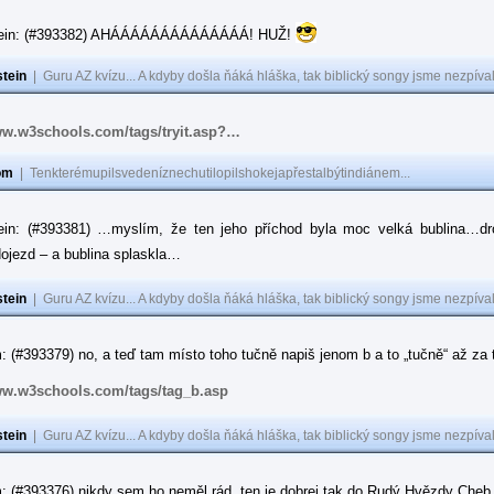
tein: (#393382) AHÁÁÁÁÁÁÁÁÁÁÁÁÁÁ! HUŽ!
tein
|
Guru AZ kvízu... A kdyby došla ňáká hláška, tak biblický songy jsme nezpíval
ww.w3schools.com/tags/tryit.asp?…
om
|
Tenkterémupilsvedeníznechutilopilshokejapřestalbýtindiánem...
ein: (#393381) …myslím, že ten jeho příchod byla moc velká bublina…dr
ojezd – a bublina splaskla…
tein
|
Guru AZ kvízu... A kdyby došla ňáká hláška, tak biblický songy jsme nezpíval
 (#393379) no, a teď tam místo toho tučně napiš jenom b a to „tučně“ až za to
ww.w3schools.com/tags/tag_b.asp
tein
|
Guru AZ kvízu... A kdyby došla ňáká hláška, tak biblický songy jsme nezpíval
: (#393376) nikdy sem ho neměl rád, ten je dobrej tak do Rudý Hvězdy Cheb