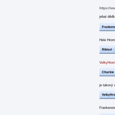
https://w
jebat dědk
Frankens
Hele Hrom
Ribisel
VelkyHrom
Chuckie
je takový 
VelkyHr
Frankenst