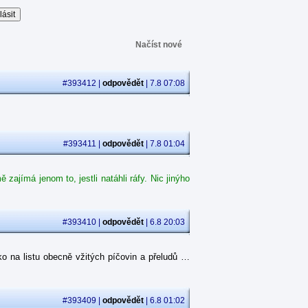
Načíst nové
#393412 |
odpovědět
| 7.8 07:08
#393411 |
odpovědět
| 7.8 01:04
ajímá jenom to, jestli natáhli ráfy. Nic jinýho
#393410 |
odpovědět
| 6.8 20:03
o na listu obecně vžitých píčovin a přeludů …
#393409 |
odpovědět
| 6.8 01:02