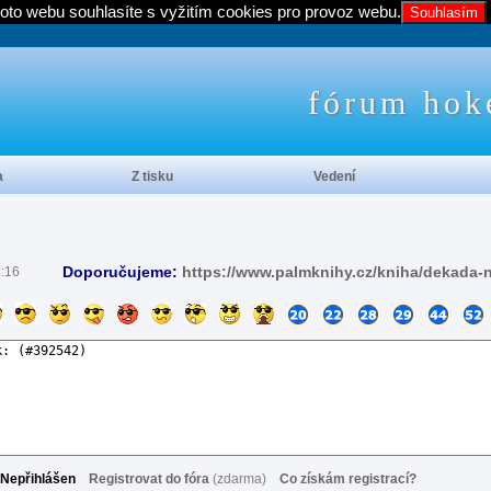
oto webu souhlasíte s vyžitím cookies pro provoz webu.
Souhlasím
fórum hok
a
Z tisku
Vedení
Doporučujeme:
https://www.palmknihy.cz/kniha/dekada-
4:16
Nepřihlášen
Registrovat do fóra
(zdarma)
Co získám registrací?