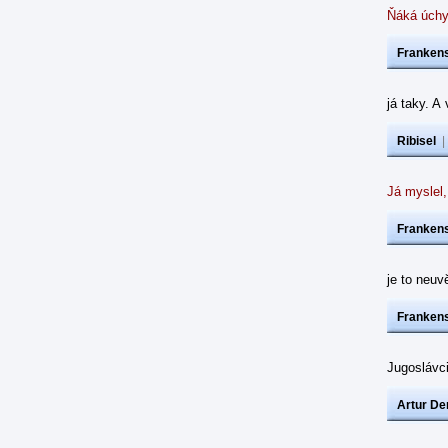
Ňáká úchy
Frankens
já taky. A
Ribisel
Já myslel,
Frankens
je to neuvě
Frankens
Jugoslávc
Artur De