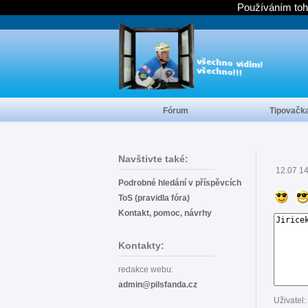
Používáním toh
Fórum
Tipovačk
Navštivte také:
12.07 1
Podrobné hledání v příspěvcích
ToS (pravidla fóra)
Kontakt, pomoc, návrhy
Kontakty:
redakce webu:
admin@pilsfanda.cz
Uživatel: