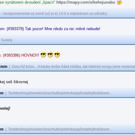
 se synátorem dvoudení „špacír“
https://mapy.com/s/behejunebu
 - nezapomeneme vy svině (už je to 14:0 a odjebávam sa odťalto)
in: (#393378) Tak pozor! Mne nikdo za nic měnit nebude!
|
Sudety
: (#393386) HOVNO!!!
tein
|
Guru AZ kvízu... A kdyby došla ňáká hláška, tak biblický songy jsme nezpíval
akej seš šikovnej
om
|
Tenkterémupilsvedeníznechutilopilshokejapřestalbýtindiánem...
volej!
om
|
Tenkterémupilsvedeníznechutilopilshokejapřestalbýtindiánem...