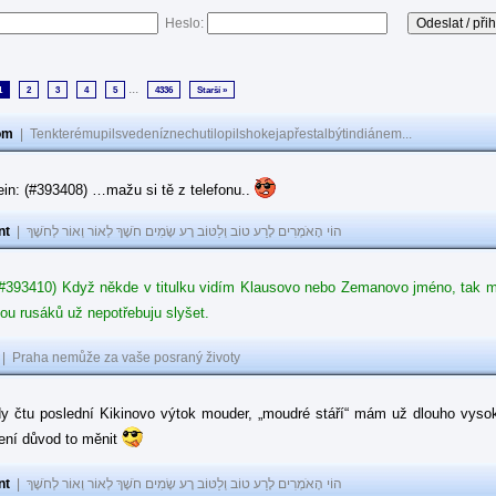
Heslo:
...
1
2
3
4
5
4336
Starší »
om
|
Tenkterémupilsvedeníznechutilopilshokejapřestalbýtindiánem...
in: (#393408) …mažu si tě z telefonu..
nt
|
הוֹי הָאֹמְרִים לָרַע טוֹב וְלַטּוֹב רָע שָׂמִים חֹשֶׁךְ לְאוֹר וְאוֹר לְחֹשֶׁךְ
#393410) Když někde v titulku vidím Klausovo nebo Zemanovo jméno, tak mě z
ou rusáků už nepotřebuju slyšet.
|
Praha nemůže za vaše posraný životy
dy čtu poslední Kikinovo výtok mouder, „moudré stáří“ mám už dlouho vysok
není důvod to měnit
nt
|
הוֹי הָאֹמְרִים לָרַע טוֹב וְלַטּוֹב רָע שָׂמִים חֹשֶׁךְ לְאוֹר וְאוֹר לְחֹשֶׁךְ