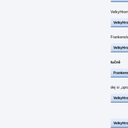
VelkyHrom
VelkyHr
Frankenst
VelkyHr
tučně
Frankens
dej si „up
VelkyHr
VelkyHr