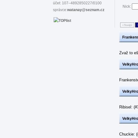
účet: 107–4892850227/0100
Nick:
správce:
watanay@seznam.cz
« Novější
Frankens
Zvaž to eš
VelkyHr
Frankenst
VelkyHr
Ribisel: 
VelkyHr
Chuckie: 