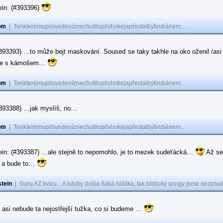
ein: (#393396)
om
|
Tenkterémupilsvedeníznechutilopilshokejapřestalbýtindiánem...
#393393) …to může bejt maskování. Soused se taky takhle na oko oženil /asi 
ase s kámošem…
om
|
Tenkterémupilsvedeníznechutilopilshokejapřestalbýtindiánem...
(#393388) …jak myslíš, no…
om
|
Tenkterémupilsvedeníznechutilopilshokejapřestalbýtindiánem...
ein: (#393387) …ale stejně to nepomohlo, je to mezek sudeťácká…
Až se
e a bude to…
tein
|
Guru AZ kvízu... A kdyby došla ňáká hláška, tak biblický songy jsme nezpíval
 asi nebude ta nejostřejší tužka, co si budeme …