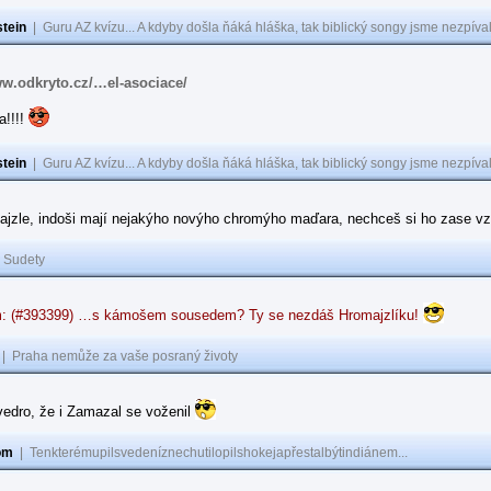
tein
|
Guru AZ kvízu... A kdyby došla ňáká hláška, tak biblický songy jsme nezpíval
ww.odkryto.cz/…el-asociace/
a!!!!
tein
|
Guru AZ kvízu... A kdyby došla ňáká hláška, tak biblický songy jsme nezpíval
ajzle, indoši mají nejakýho novýho chromýho maďara, nechceš si ho zase vz
|
Sudety
: (#393399) …s kámošem sousedem? Ty se nezdáš Hromajzlíku!
|
Praha nemůže za vaše posraný životy
vedro, že i Zamazal se voženil
om
|
Tenkterémupilsvedeníznechutilopilshokejapřestalbýtindiánem...