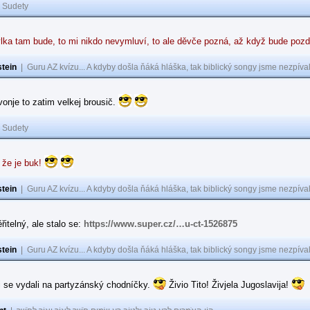
|
Sudety
lka tam bude, to mi nikdo nevymluví, to ale děvče pozná, až když bude poz
tein
|
Guru AZ kvízu... A kdyby došla ňáká hláška, tak biblický songy jsme nezpíval
 vonje to zatim velkej brousič.
|
Sudety
 že je buk!
tein
|
Guru AZ kvízu... A kdyby došla ňáká hláška, tak biblický songy jsme nezpíval
řitelný, ale stalo se:
https://www.super.cz/…u-ct-1526875
tein
|
Guru AZ kvízu... A kdyby došla ňáká hláška, tak biblický songy jsme nezpíval
i se vydali na partyzánský chodníčky.
Živio Tito! Živjela Jugoslavija!