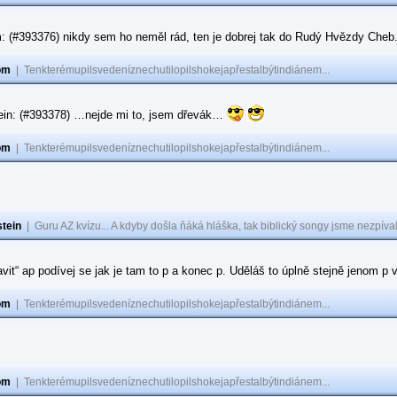
: (#393376) nikdy sem ho neměl rád, ten je dobrej tak do Rudý Hvězdy Cheb
om
|
Tenkterémupilsvedeníznechutilopilshokejapřestalbýtindiánem...
ein: (#393378) …nejde mi to, jsem dřevák…
om
|
Tenkterémupilsvedeníznechutilopilshokejapřestalbýtindiánem...
tein
|
Guru AZ kvízu... A kdyby došla ňáká hláška, tak biblický songy jsme nezpíval
ravit“ ap podívej se jak je tam to p a konec p. Uděláš to úplně stejně jenom 
om
|
Tenkterémupilsvedeníznechutilopilshokejapřestalbýtindiánem...
om
|
Tenkterémupilsvedeníznechutilopilshokejapřestalbýtindiánem...