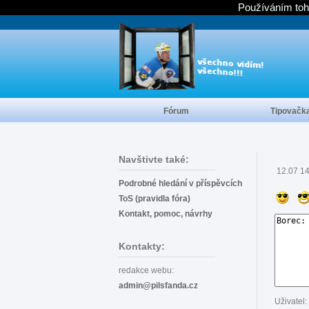
Používáním toh
Fórum
Tipovačk
Navštivte také:
12.07 1
Podrobné hledání v příspěvcích
ToS (pravidla fóra)
Kontakt, pomoc, návrhy
Kontakty:
redakce webu:
admin@pilsfanda.cz
Uživatel: