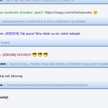
nt
|
הוֹי הָאֹמְרִים לָרַע טוֹב וְלַטּוֹב רָע שָׂמִים חֹשֶׁךְ לְאוֹר וְאוֹר לְחֹשֶׁךְ
 se synátorem dvoudení „špacír“
https://mapy.com/s/behejunebu
 - nezapomeneme vy svině (už je to 14:0 a odjebávam sa odťalto)
in: (#393378) Tak pozor! Mne nikdo za nic měnit nebude!
|
Sudety
: (#393386) HOVNO!!!
tein
|
Guru AZ kvízu... A kdyby došla ňáká hláška, tak biblický songy jsme nezpíval
akej seš šikovnej
om
|
Tenkterémupilsvedeníznechutilopilshokejapřestalbýtindiánem...
volej!