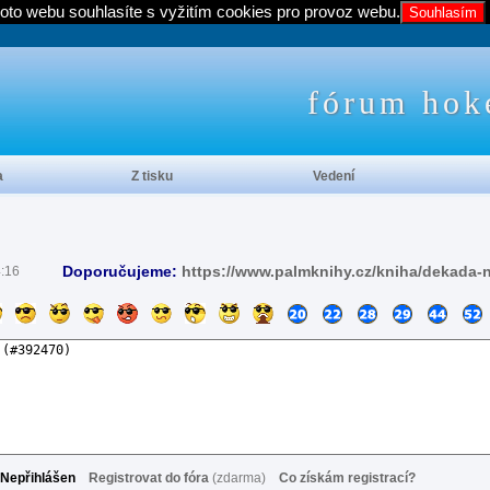
oto webu souhlasíte s vyžitím cookies pro provoz webu.
Souhlasím
fórum hok
a
Z tisku
Vedení
Doporučujeme:
https://www.palmknihy.cz/kniha/dekada-
4:16
Nepřihlášen
Registrovat do fóra
(zdarma)
Co získám registrací?