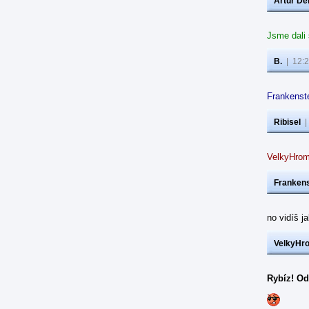
Artur De
Jsme dali
B.
|
12:2
Frankenste
Ribisel
VelkyHrom
Frankens
no vidíš j
VelkyHr
Rybíz! Od