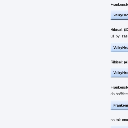
Frankenst
VelkyHr
Ribisel: (
už byl z
VelkyHr
Ribisel: 
VelkyHr
Frankenst
do hořčic
Frankens
no tak ona