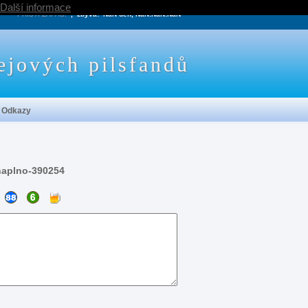
Další informace
PRÍŠTÍ ZÁPAS:
, zbývá:
NaN den, NaN:NaN:NaN
ejových pilsfandů
Odkazy
naplno-390254