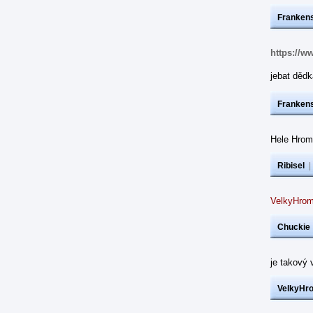
Frankens
https://w
jebat dědk
Frankens
Hele Hrom
Ribisel
VelkyHrom
Chuckie
je takový 
VelkyHr