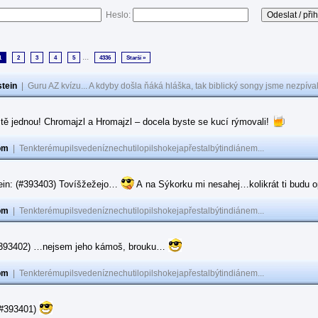
Heslo:
...
1
2
3
4
5
4336
Starší »
tein
|
Guru AZ kvízu... A kdyby došla ňáká hláška, tak biblický songy jsme nezpíval
tě jednou! Chromajzl a Hromajzl – docela byste se kucí rýmovali!
om
|
Tenkterémupilsvedeníznechutilopilshokejapřestalbýtindiánem...
ein: (#393403) Tovíšžežejo…
A na Sýkorku mi nesahej…kolikrát ti budu op
om
|
Tenkterémupilsvedeníznechutilopilshokejapřestalbýtindiánem...
(#393402) …nejsem jeho kámoš, brouku…
om
|
Tenkterémupilsvedeníznechutilopilshokejapřestalbýtindiánem...
(#393401)