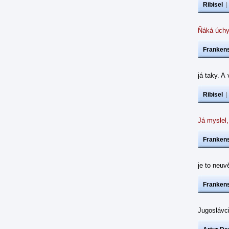
Ribisel
Ňáká úchy
Frankens
já taky. A
Ribisel
Já myslel,
Frankens
je to neuvě
Frankens
Jugoslávc