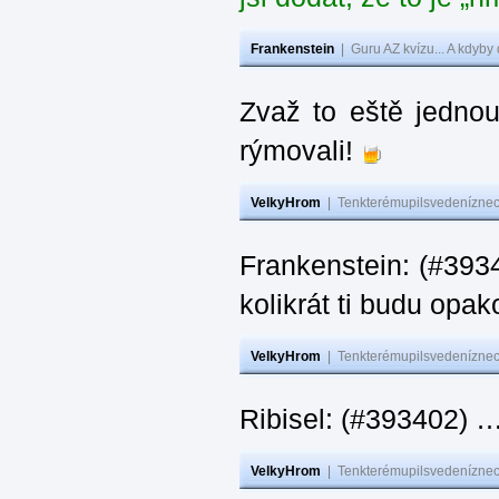
Frankenstein
|
Guru AZ kvízu... A kdyby
Zvaž to eště jedno
rýmovali!
VelkyHrom
|
Tenkterémupilsvedeníznech
Frankenstein: (#39
kolikrát ti budu opak
VelkyHrom
|
Tenkterémupilsvedeníznech
Ribisel: (#393402)
VelkyHrom
|
Tenkterémupilsvedeníznech