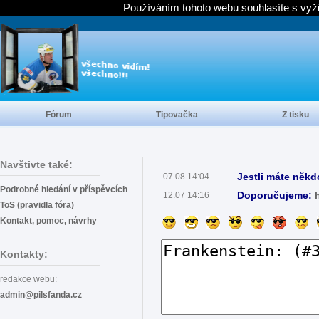
Používáním tohoto webu souhlasíte s vyž
Fórum
Tipovačka
Z tisku
Navštivte také:
Jestli máte někd
07.08 14:04
Podrobné hledání v příspěvcích
Doporučujeme:
12.07 14:16
ToS (pravidla fóra)
Kontakt, pomoc, návrhy
Kontakty:
redakce webu:
admin@pilsfanda.cz