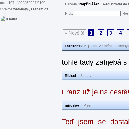
účet: 107–4892850227/0100
Uživatel:
Nepřihlášen
Registrovat do 
správce:
watanay@seznam.cz
Nick:
Hes
« Novější
1
2
3
4
Frankenstein
|
Guru AZ kvízu... A kdyby
tohle tady zahjebá 
Ribisel
|
Sudety
Franz už je na cestě
miroslav
|
Plzeň
Teď jsem se dostal