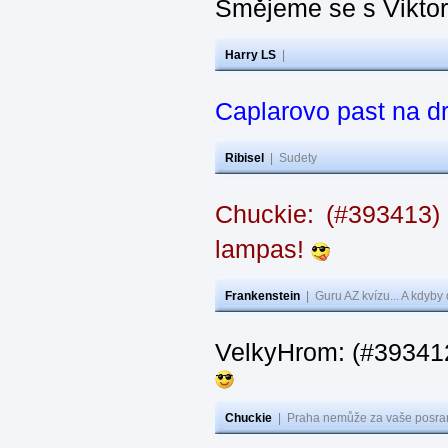
Smějeme se s Vikto
Harry LS
|
Caplarovo past na 
Ribisel
|
Sudety
Chuckie: (#393413)
lampas!
Frankenstein
|
Guru AZ kvízu... A kdyby
VelkyHrom: (#39341
Chuckie
|
Praha nemůže za vaše posran