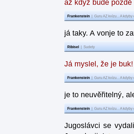
až když bude pozdě
Frankenstein
|
Guru AZ kvízu... A kdyby
já taky. A vonje to z
Ribisel
|
Sudety
Já myslel, že je buk
Frankenstein
|
Guru AZ kvízu... A kdyby
je to neuvěřitelný, al
Frankenstein
|
Guru AZ kvízu... A kdyby
Jugoslávci se vydal