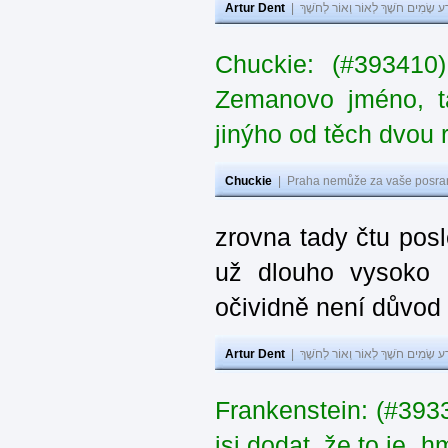
Artur Dent
|
ע שָׂמִים חֹשֶׁךְ לְאוֹר וְאוֹר לְחֹשֶׁךְ
Chuckie: (#393410
Zemanovo jméno, ta
jinýho od těch dvou 
Chuckie
|
Praha nemůže za vaše posran
zrovna tady čtu pos
už dlouho vysoko 
očividně není důvod
Artur Dent
|
ע שָׂמִים חֹשֶׁךְ לְאוֹר וְאוֹר לְחֹשֶׁךְ
Frankenstein: (#39
jsi dodat, že to je „