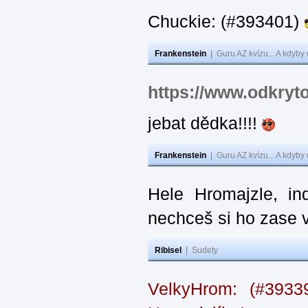
Chuckie: (#393401)
Frankenstein
|
Guru AZ kvízu... A kdyby
https://www.odkryt
jebat dědka!!!!
Frankenstein
|
Guru AZ kvízu... A kdyby
Hele Hromajzle, i
nechceš si ho zase 
Ribisel
|
Sudety
VelkyHrom: (#393