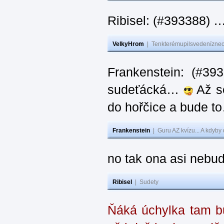
Ribisel: (#393388) 
VelkyHrom
|
Tenkterémupilsvedeníznech
Frankenstein: (#39
sudeťácká…
Až se
do hořčice a bude 
Frankenstein
|
Guru AZ kvízu... A kdyby
no tak ona asi nebud
Ribisel
|
Sudety
Ňáká úchylka tam bu