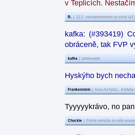
v Teplicích. Nestačí
B.
|
12:2 - nezapomeneme vy svině (už j
kafka: (#393419) C
obráceně, tak FVP vy
kafka
|
pilshovado
Hyskýho bych nechal
Frankenstein
|
Guru AZ kvízu... A kdyby
Tyyyyykrávo, no pane
Chuckie
|
Praha nemůže za vaše posran