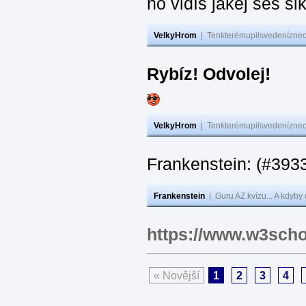
no vidíš jakej seš ši
VelkyHrom
|
Tenkterémupilsvedeníznech
Rybíz! Odvolej!
VelkyHrom
|
Tenkterémupilsvedeníznech
Frankenstein: (#
Frankenstein
|
Guru AZ kvízu... A kdyby
https://www.w3scho
« Novější
1
2
3
4