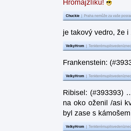
Hromajzlíku!
Chuckie
|
Praha nemůže za vaše posran
je takový vedro, že 
VelkyHrom
|
Tenkterémupilsvedeníznech
Frankenstein: (#393
VelkyHrom
|
Tenkterémupilsvedeníznech
Ribisel: (#393393) 
na oko oženil /asi k
byl zase s kámoš
VelkyHrom
|
Tenkterémupilsvedeníznech