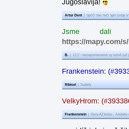
Jugoslavija!
Artur Dent
|
ע שָׂמִים חֹשֶׁךְ לְאוֹר וְאוֹר לְחֹשֶׁךְ
Jsme dali s
https://mapy.com/s
B.
|
12:2 - nezapomeneme vy svině (už j
Frankenstein: (#393
Ribisel
|
Sudety
VelkyHrom: (#3933
Frankenstein
|
Guru AZ kvízu... A kdyby