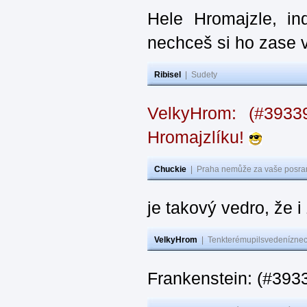
Hele Hromajzle, i
nechceš si ho zase 
Ribisel
|
Sudety
VelkyHrom: (#393
Hromajzlíku!
Chuckie
|
Praha nemůže za vaše posran
je takový vedro, že 
VelkyHrom
|
Tenkterémupilsvedeníznech
Frankenstein: (#393