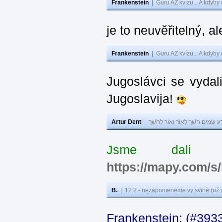
Frankenstein
|
Guru AZ kvízu... A kdyby
je to neuvěřitelný, al
Frankenstein
|
Guru AZ kvízu... A kdyby
Jugoslávci se vydal
Jugoslavija!
Artur Dent
|
ע שָׂמִים חֹשֶׁךְ לְאוֹר וְאוֹר לְחֹשֶׁךְ
Jsme dali s
https://mapy.com/s
B.
|
12:2 - nezapomeneme vy svině (už j
Frankenstein: (#393