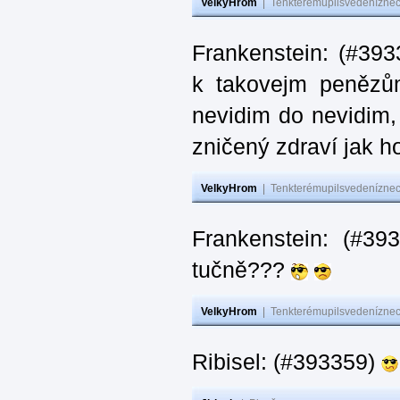
VelkyHrom
|
Tenkterémupilsvedeníznech
Frankenstein: (#393
k takovejm penězů
nevidim do nevidim,
zničený zdraví jak 
VelkyHrom
|
Tenkterémupilsvedeníznech
Frankenstein: (#3
tučně???
VelkyHrom
|
Tenkterémupilsvedeníznech
Ribisel: (#393359)