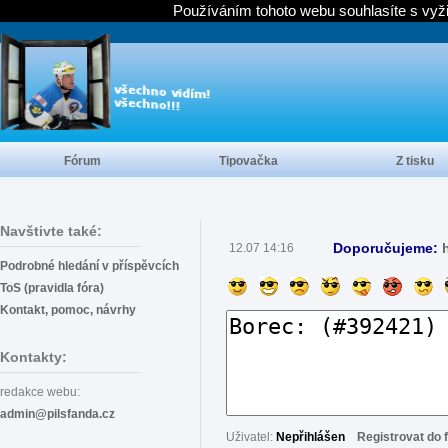
Používáním tohoto webu souhlasíte s vyž
Fórum
Tipovačka
Z tisku
Navštivte také:
Doporučujeme:
12.07 14:16
Podrobné hledání v příspěvcích
ToS (pravidla fóra)
Kontakt, pomoc, návrhy
Kontakty:
redakce webu:
admin@pilsfanda.cz
Uživatel:
Nepřihlášen
Registrovat do 