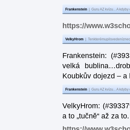
Frankenstein
|
Guru AZ kvízu... A kdyby
https://www.w3scho
VelkyHrom
|
Tenkterémupilsvedeníznech
Frankenstein: (#39
velká bublina…dro
Koubkův dojezd – a 
Frankenstein
|
Guru AZ kvízu... A kdyby
VelkyHrom: (#393379
a to „tučně“ až za to.
https://www.w3scho