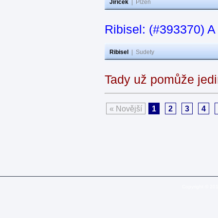
Jiricek
|
Plzeň
Ribisel: (#393370) A
Ribisel
|
Sudety
Tady už pomůže jedi
« Novější
1
2
3
4
Copyright © 20