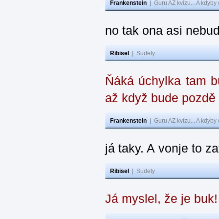
Frankenstein
|
Guru AZ kvízu... A kdyby
no tak ona asi nebud
Ribisel
|
Sudety
Ňáká úchylka tam bu
až když bude pozdě
Frankenstein
|
Guru AZ kvízu... A kdyby
já taky. A vonje to z
Ribisel
|
Sudety
Já myslel, že je buk