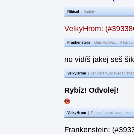
Ribisel
|
Sudety
VelkyHrom: (#3933
Frankenstein
|
Guru AZ kvízu... A kdyby
no vidíš jakej seš ši
VelkyHrom
|
Tenkterémupilsvedeníznech
Rybíz! Odvolej!
VelkyHrom
|
Tenkterémupilsvedeníznech
Frankenstein: (#