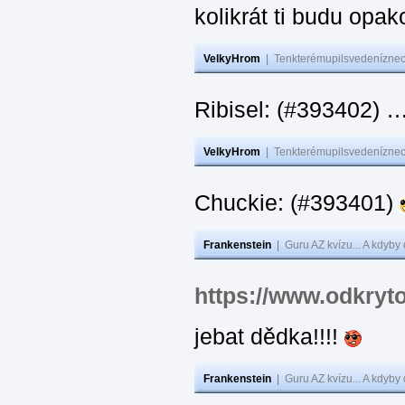
kolikrát ti budu opak
VelkyHrom
|
Tenkterémupilsvedeníznech
Ribisel: (#393402)
VelkyHrom
|
Tenkterémupilsvedeníznech
Chuckie: (#393401)
Frankenstein
|
Guru AZ kvízu... A kdyby
https://www.odkryt
jebat dědka!!!!
Frankenstein
|
Guru AZ kvízu... A kdyby