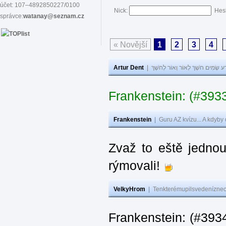
účet: 107–4892850227/0100
Nick:
Hes
správce:
watanay@seznam.cz
« Novější
1
2
3
4
Artur Dent
|
ע שָׂמִים חֹשֶׁךְ לְאוֹר וְאוֹר לְחֹשֶׁךְ
Frankenstein: (#393
Frankenstein
|
Guru AZ kvízu... A kdyby
Zvaž to eště jedno
rýmovali!
VelkyHrom
|
Tenkterémupilsvedeníznech
Frankenstein: (#39