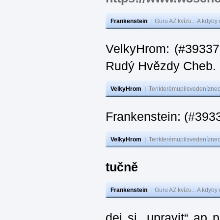
Frankenstein
|
Guru AZ kvízu... A kdyby
VelkyHrom: (#393376
Rudý Hvězdy Cheb.
VelkyHrom
|
Tenkterémupilsvedeníznech
Frankenstein: (#393
VelkyHrom
|
Tenkterémupilsvedeníznech
tučně
Frankenstein
|
Guru AZ kvízu... A kdyby
dej si „upravit“ ap