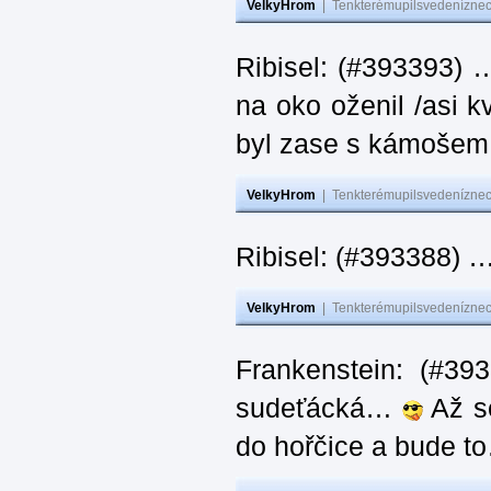
VelkyHrom
|
Tenkterémupilsvedeníznech
Ribisel: (#393393) 
na oko oženil /asi k
byl zase s kámoš
VelkyHrom
|
Tenkterémupilsvedeníznech
Ribisel: (#393388) 
VelkyHrom
|
Tenkterémupilsvedeníznech
Frankenstein: (#39
sudeťácká…
Až se
do hořčice a bude 