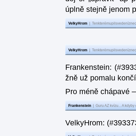
úplně stejně jenom 
VelkyHrom
|
Tenkterémupilsvedeníznech
VelkyHrom
|
Tenkterémupilsvedeníznech
Frankenstein: (#3933
žně už pomalu končí
Pro méně chápavé – 
Frankenstein
|
Guru AZ kvízu... A kdyby
VelkyHrom: (#393373