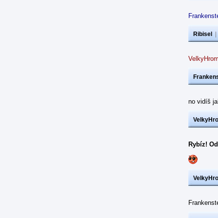
Frankenste
Ribisel
VelkyHrom
Frankens
no vidíš j
VelkyHr
Rybíz! Od
VelkyHr
Frankens