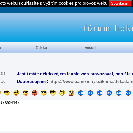
oto webu souhlasíte s vyžitím cookies pro provoz webu.
Souhlasím
fórum hok
a
Z tisku
Vedení
Jestli máte někdo zájem tenhle web provozovat, napište 
4:04
Doporučujeme:
https://www.palmknihy.cz/kniha/dekada-
4:16