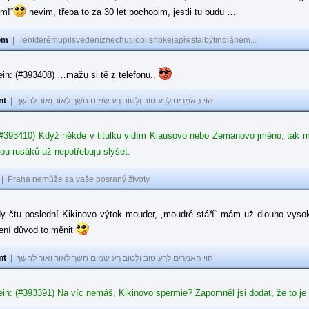
ům!“
nevim, třeba to za 30 let pochopim, jestli tu budu …
om
|
Tenkterémupilsvedeníznechutilopilshokejapřestalbýtindiánem...
in: (#393408) …mažu si tě z telefonu..
nt
|
הוֹי הָאֹמְרִים לָרַע טוֹב וְלַטּוֹב רָע שָׂמִים חֹשֶׁךְ לְאוֹר וְאוֹר לְחֹשֶׁךְ
#393410) Když někde v titulku vidím Klausovo nebo Zemanovo jméno, tak mě z
ou rusáků už nepotřebuju slyšet.
|
Praha nemůže za vaše posraný životy
dy čtu poslední Kikinovo výtok mouder, „moudré stáří“ mám už dlouho vysok
není důvod to měnit
nt
|
הוֹי הָאֹמְרִים לָרַע טוֹב וְלַטּוֹב רָע שָׂמִים חֹשֶׁךְ לְאוֹר וְאוֹר לְחֹשֶׁךְ
in: (#393391) Na víc nemáš, Kikinovo spermie? Zapomněl jsi dodat, že to je