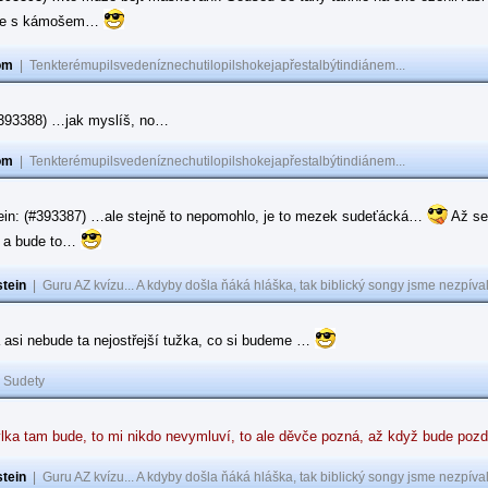
ase s kámošem…
om
|
Tenkterémupilsvedeníznechutilopilshokejapřestalbýtindiánem...
(#393388) …jak myslíš, no…
om
|
Tenkterémupilsvedeníznechutilopilshokejapřestalbýtindiánem...
ein: (#393387) …ale stejně to nepomohlo, je to mezek sudeťácká…
Až se
e a bude to…
tein
|
Guru AZ kvízu... A kdyby došla ňáká hláška, tak biblický songy jsme nezpíval
 asi nebude ta nejostřejší tužka, co si budeme …
|
Sudety
lka tam bude, to mi nikdo nevymluví, to ale děvče pozná, až když bude poz
tein
|
Guru AZ kvízu... A kdyby došla ňáká hláška, tak biblický songy jsme nezpíval