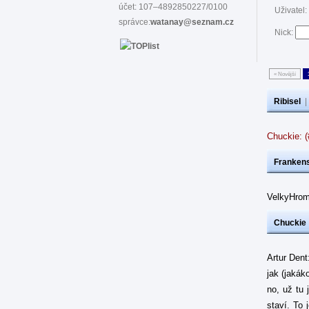
účet: 107–4892850227/0100
Uživatel:
správce:
watanay@seznam.cz
Nick:
« Novější
Ribisel
Chuckie: 
Frankens
VelkyHrom
Chuckie
Artur Dent
jak (jakák
no, už tu 
staví. To 