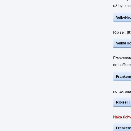
už byl z
VelkyHr
Ribisel: 
VelkyHr
Frankenst
do hořčic
Frankens
no tak ona
Ribisel
Ňáká úchy
Frankens