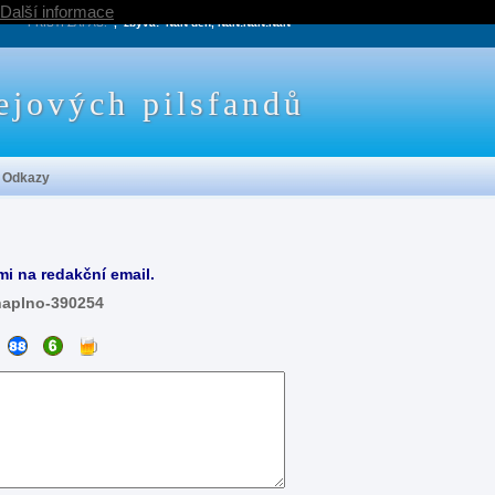
Další informace
PRÍŠTÍ ZÁPAS:
, zbývá:
NaN den, NaN:NaN:NaN
ejových pilsfandů
Odkazy
mi na redakční email.
naplno-390254