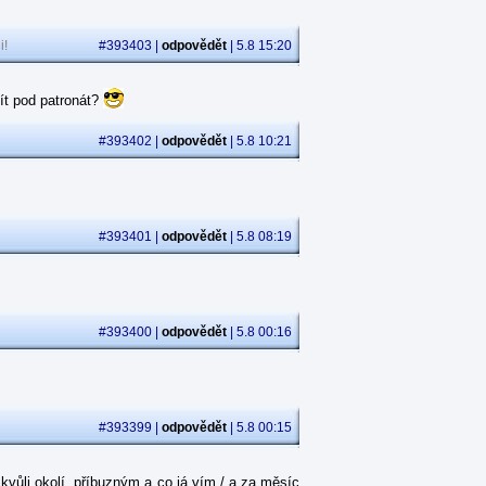
i!
#393403 |
odpovědět
| 5.8 15:20
ít pod patronát?
#393402 |
odpovědět
| 5.8 10:21
#393401 |
odpovědět
| 5.8 08:19
#393400 |
odpovědět
| 5.8 00:16
#393399 |
odpovědět
| 5.8 00:15
kvůli okolí, příbuzným a co já vím / a za měsíc