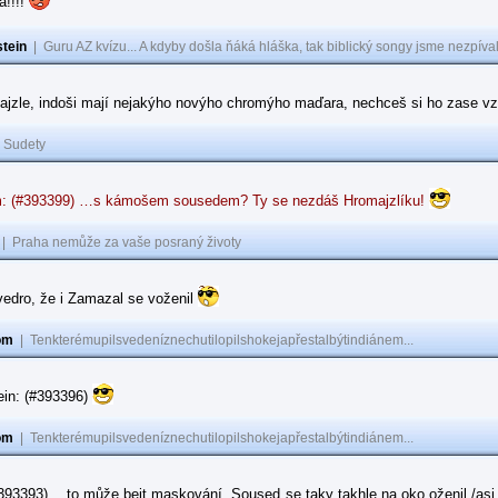
a!!!!
tein
|
Guru AZ kvízu... A kdyby došla ňáká hláška, tak biblický songy jsme nezpíval
ajzle, indoši mají nejakýho novýho chromýho maďara, nechceš si ho zase vz
|
Sudety
: (#393399) …s kámošem sousedem? Ty se nezdáš Hromajzlíku!
|
Praha nemůže za vaše posraný životy
vedro, že i Zamazal se voženil
om
|
Tenkterémupilsvedeníznechutilopilshokejapřestalbýtindiánem...
ein: (#393396)
om
|
Tenkterémupilsvedeníznechutilopilshokejapřestalbýtindiánem...
#393393) …to může bejt maskování. Soused se taky takhle na oko oženil /asi 