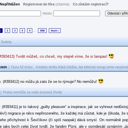
Nepřihlášen
Registrovat do fóra
(zdarma)
Co získám registrací?
Heslo:
...
1
2
3
4
5
4336
Starší »
|
Sudety
(#393413) Tvrdit můžeš, co chceš, my stejně víme, že si lampas!
tein
|
Guru AZ kvízu... A kdyby došla ňáká hláška, tak biblický songy jsme nezpíval
: (#393412) no můžu já zato že se to rýmuje? No nemůžu!
|
Praha nemůže za vaše posraný životy
: (#393411) je to takový „guilty pleasure“ a inspirace, jak se vyhnout nedůsto
oliv!) migrace je něco nepřirozeného, že každej má zůstat, kde je (škoda, že 
jeho příchylnost k Ševčíkovi (či spíš naopak) dává smysl. On normálně popírá
je jako bych celej život tvrdil, že fandim Plzni, ale v osmdesáti oznámím „j