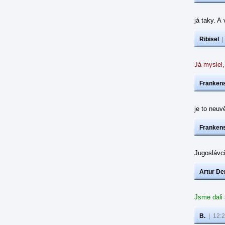
já taky. A
Ribisel
Já myslel,
Frankens
je to neuvě
Frankens
Jugoslávc
Artur De
Jsme dali
B.
|
12:2