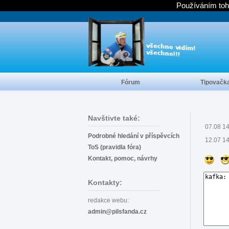
Používáním toh
Fórum
Tipovačk
Navštivte také:
07.08 1
Podrobné hledání v příspěvcích
12.07 1
ToS (pravidla fóra)
Kontakt, pomoc, návrhy
Kontakty:
redakce webu:
admin@pilsfanda.cz