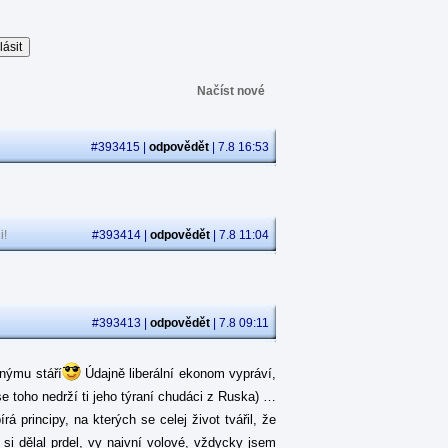
Načíst nové
#393415 |
odpovědět
| 7.8 16:53
i!
#393414 |
odpovědět
| 7.8 11:04
#393413 |
odpovědět
| 7.8 09:11
jnýmu stáří
Údajně liberální ekonom vypráví,
se toho nedrží ti jeho týraní chudáci z Ruska) …
 principy, na kterých se celej život tvářil, že
á si dělal prdel, vy naivní volové, vždycky jsem