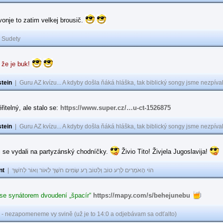
 vonje to zatim velkej brousič.
|
Sudety
 že je buk!
tein
|
Guru AZ kvízu... A kdyby došla ňáká hláška, tak biblický songy jsme nezpíval
řitelný, ale stalo se:
https://www.super.cz/…u-ct-1526875
tein
|
Guru AZ kvízu... A kdyby došla ňáká hláška, tak biblický songy jsme nezpíval
i se vydali na partyzánský chodníčky.
Živio Tito! Živjela Jugoslavija!
nt
|
הוֹי הָאֹמְרִים לָרַע טוֹב וְלַטּוֹב רָע שָׂמִים חֹשֶׁךְ לְאוֹר וְאוֹר לְחֹשֶׁךְ
 se synátorem dvoudení „špacír“
https://mapy.com/s/behejunebu
 - nezapomeneme vy svině (už je to 14:0 a odjebávam sa odťalto)