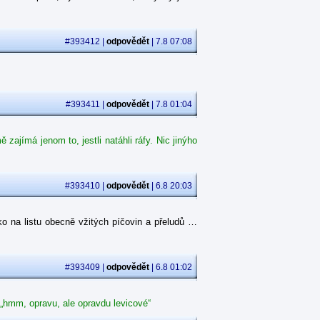
#393412 |
odpovědět
| 7.8 07:08
#393411 |
odpovědět
| 7.8 01:04
ajímá jenom to, jestli natáhli ráfy. Nic jinýho
#393410 |
odpovědět
| 6.8 20:03
o na listu obecně vžitých píčovin a přeludů …
#393409 |
odpovědět
| 6.8 01:02
 „hmm, opravu, ale opravdu levicové“