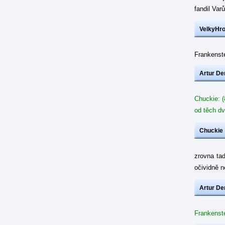
fandil Var
VelkyHr
Frankenste
Artur De
Chuckie: (
od těch dv
Chuckie
zrovna ta
očividně 
Artur De
Frankenste