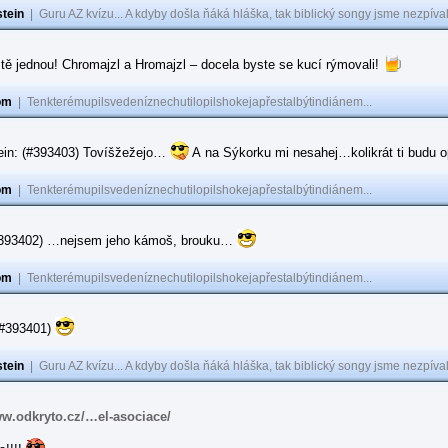
tein
|
Guru AZ kvízu... A kdyby došla ňáká hláška, tak biblický songy jsme nezpíval
tě jednou! Chromajzl a Hromajzl – docela byste se kucí rýmovali!
om
|
Tenkterémupilsvedeníznechutilopilshokejapřestalbýtindiánem...
ein: (#393403) Tovíšžežejo…
A na Sýkorku mi nesahej…kolikrát ti budu op
om
|
Tenkterémupilsvedeníznechutilopilshokejapřestalbýtindiánem...
(#393402) …nejsem jeho kámoš, brouku…
om
|
Tenkterémupilsvedeníznechutilopilshokejapřestalbýtindiánem...
(#393401)
tein
|
Guru AZ kvízu... A kdyby došla ňáká hláška, tak biblický songy jsme nezpíval
ww.odkryto.cz/…el-asociace/