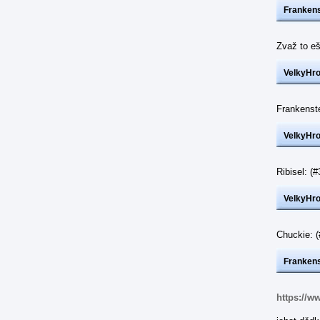
Frankens
Zvaž to eš
VelkyHr
Frankenst
VelkyHr
Ribisel: 
VelkyHr
Chuckie: 
Frankens
https://w