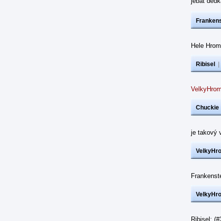
jebat dědk
Frankens
Hele Hrom
Ribisel
VelkyHrom
Chuckie
je takový 
VelkyHr
Frankenst
VelkyHr
Ribisel: (