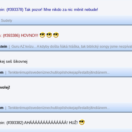
in: (#393378) Tak pozor! Mne nikdo za nic měnit nebude!
|
Sudety
: (#393386) HOVNO!!!
tein
|
Guru AZ kvízu... A kdyby došla ňáká hláška, tak biblický songy jsme nezpíval
akej seš šikovnej
om
|
Tenkterémupilsvedeníznechutilopilshokejapřestalbýtindiánem...
volej!
om
|
Tenkterémupilsvedeníznechutilopilshokejapřestalbýtindiánem...
tein: (#393382) AHÁÁÁÁÁÁÁÁÁÁÁÁÁÁ! HUŽ!