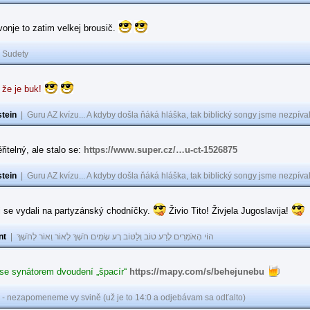
 vonje to zatim velkej brousič.
|
Sudety
 že je buk!
tein
|
Guru AZ kvízu... A kdyby došla ňáká hláška, tak biblický songy jsme nezpíval
řitelný, ale stalo se:
https://www.super.cz/…u-ct-1526875
tein
|
Guru AZ kvízu... A kdyby došla ňáká hláška, tak biblický songy jsme nezpíval
i se vydali na partyzánský chodníčky.
Živio Tito! Živjela Jugoslavija!
nt
|
הוֹי הָאֹמְרִים לָרַע טוֹב וְלַטּוֹב רָע שָׂמִים חֹשֶׁךְ לְאוֹר וְאוֹר לְחֹשֶׁךְ
 se synátorem dvoudení „špacír“
https://mapy.com/s/behejunebu
 - nezapomeneme vy svině (už je to 14:0 a odjebávam sa odťalto)