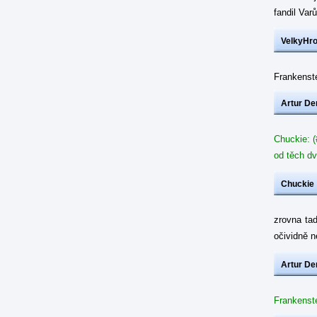
fandil Var
VelkyHr
Frankenste
Artur De
Chuckie: (
od těch dv
Chuckie
zrovna ta
očividně 
Artur De
Frankenste