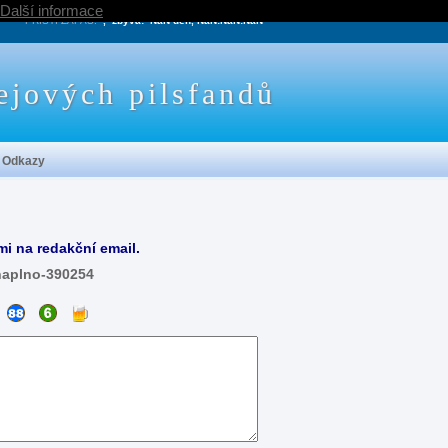
Další informace
PRÍŠTÍ ZÁPAS:
, zbývá:
NaN den, NaN:NaN:NaN
ejových pilsfandů
Odkazy
mi na redakční email.
naplno-390254