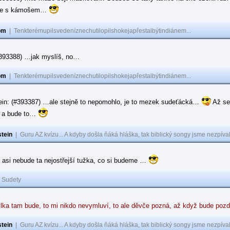
ase s kámošem…
om
|
Tenkterémupilsvedeníznechutilopilshokejapřestalbýtindiánem...
(#393388) …jak myslíš, no…
om
|
Tenkterémupilsvedeníznechutilopilshokejapřestalbýtindiánem...
ein: (#393387) …ale stejně to nepomohlo, je to mezek sudeťácká…
Až se
e a bude to…
tein
|
Guru AZ kvízu... A kdyby došla ňáká hláška, tak biblický songy jsme nezpíval
 asi nebude ta nejostřejší tužka, co si budeme …
|
Sudety
lka tam bude, to mi nikdo nevymluví, to ale děvče pozná, až když bude poz
tein
|
Guru AZ kvízu... A kdyby došla ňáká hláška, tak biblický songy jsme nezpíval