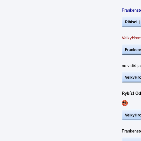
Frankenste
Ribisel
VelkyHrom
Frankens
no vidíš j
VelkyHr
Rybíz! Od
VelkyHr
Frankens