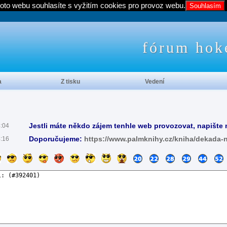
oto webu souhlasíte s vyžitím cookies pro provoz webu.
Souhlasím
fórum hok
a
Z tisku
Vedení
Jestli máte někdo zájem tenhle web provozovat, napište 
4:04
Doporučujeme:
https://www.palmknihy.cz/kniha/dekada-
4:16