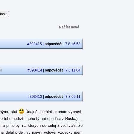
Načíst nové
#393415 |
odpovědět
| 7.8 16:53
i!
#393414 |
odpovědět
| 7.8 11:04
#393413 |
odpovědět
| 7.8 09:11
jnýmu stáří
Údajně liberální ekonom vypráví,
se toho nedrží ti jeho týraní chudáci z Ruska) …
 principy, na kterých se celej život tvářil, že
á si dělal prdel, vy naivní volové, vždycky jsem