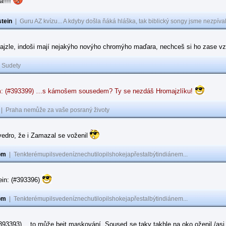
a!!!!
tein
|
Guru AZ kvízu... A kdyby došla ňáká hláška, tak biblický songy jsme nezpíval
ajzle, indoši mají nejakýho novýho chromýho maďara, nechceš si ho zase vz
|
Sudety
: (#393399) …s kámošem sousedem? Ty se nezdáš Hromajzlíku!
|
Praha nemůže za vaše posraný životy
vedro, že i Zamazal se voženil
om
|
Tenkterémupilsvedeníznechutilopilshokejapřestalbýtindiánem...
ein: (#393396)
om
|
Tenkterémupilsvedeníznechutilopilshokejapřestalbýtindiánem...
#393393) …to může bejt maskování. Soused se taky takhle na oko oženil /asi 