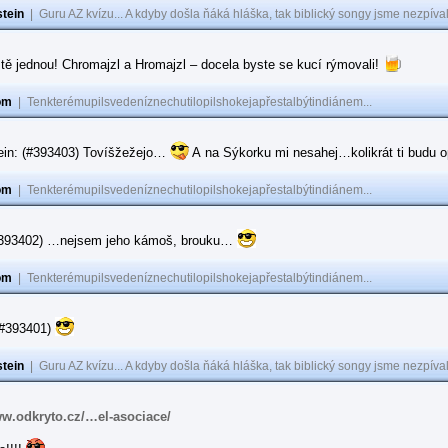
tein
|
Guru AZ kvízu... A kdyby došla ňáká hláška, tak biblický songy jsme nezpíval
tě jednou! Chromajzl a Hromajzl – docela byste se kucí rýmovali!
om
|
Tenkterémupilsvedeníznechutilopilshokejapřestalbýtindiánem...
ein: (#393403) Tovíšžežejo…
A na Sýkorku mi nesahej…kolikrát ti budu op
om
|
Tenkterémupilsvedeníznechutilopilshokejapřestalbýtindiánem...
(#393402) …nejsem jeho kámoš, brouku…
om
|
Tenkterémupilsvedeníznechutilopilshokejapřestalbýtindiánem...
(#393401)
tein
|
Guru AZ kvízu... A kdyby došla ňáká hláška, tak biblický songy jsme nezpíval
ww.odkryto.cz/…el-asociace/