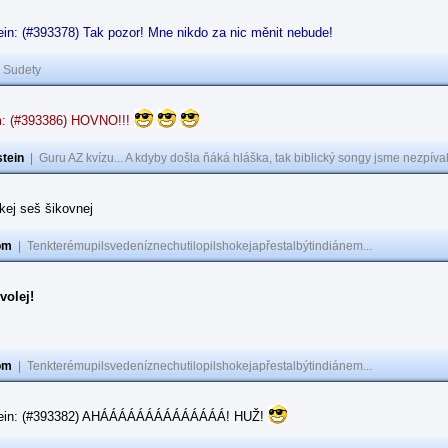
in: (#393378) Tak pozor! Mne nikdo za nic měnit nebude!
|
Sudety
: (#393386) HOVNO!!!
tein
|
Guru AZ kvízu... A kdyby došla ňáká hláška, tak biblický songy jsme nezpíval
akej seš šikovnej
om
|
Tenkterémupilsvedeníznechutilopilshokejapřestalbýtindiánem...
volej!
om
|
Tenkterémupilsvedeníznechutilopilshokejapřestalbýtindiánem...
tein: (#393382) AHÁÁÁÁÁÁÁÁÁÁÁÁÁÁ! HUŽ!