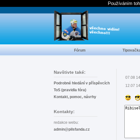
Používáním toh
Fórum
Tipovačk
Navštivte také:
07.08 1
Podrobné hledání v příspěvcích
12.07 1
ToS (pravidla fóra)
Kontakt, pomoc, návrhy
Kontakty:
redakce webu:
admin@pilsfanda.cz