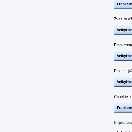
Frankens
Zvaž to eš
VelkyHr
Frankenst
VelkyHr
Ribisel: 
VelkyHr
Chuckie: 
Frankens
https://w