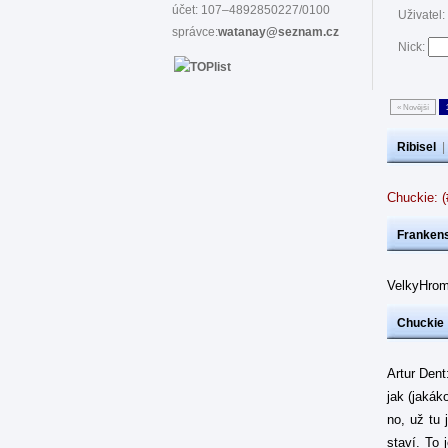
účet: 107–4892850227/0100
Uživatel:
správce:
watanay@seznam.cz
Nick:
« Novější
Ribisel
Chuckie: 
Frankens
VelkyHrom
Chuckie
Artur Dent
jak (jakák
no, už tu 
staví. To 