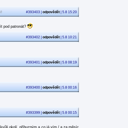
i!
#393403 |
odpovědět
| 5.8 15:20
ít pod patronát?
#393402 |
odpovědět
| 5.8 10:21
#393401 |
odpovědět
| 5.8 08:19
#393400 |
odpovědět
| 5.8 00:16
#393399 |
odpovědět
| 5.8 00:15
kvůli okolí, příbuzným a co já vím / a za měsíc