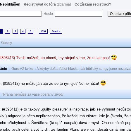
Nepřihlášen
Registrovat do fóra
(zdarma)
Co získám registrací?
Heslo:
...
1
2
3
4
5
4336
Starší »
|
Sudety
(#393413) Tvrdit můžeš, co chceš, my stejně víme, že si lampas!
tein
|
Guru AZ kvízu... A kdyby došla ňáká hláška, tak biblický songy jsme nezpíval
: (#393412) no můžu já zato že se to rýmuje? No nemůžu!
|
Praha nemůže za vaše posraný životy
: (#393411) je to takový „guilty pleasure“ a inspirace, jak se vyhnout nedůsto
oliv!) migrace je něco nepřirozeného, že každej má zůstat, kde je (škoda, že 
jeho příchylnost k Ševčíkovi (či spíš naopak) dává smysl. On normálně popírá
je jako bych celej život tvrdil, že fandim Plzni, ale v osmdesáti oznámím „j