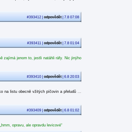
#393412 |
odpovědět
| 7.8 07:08
#393411 |
odpovědět
| 7.8 01:04
ajímá jenom to, jestli natáhli ráfy. Nic jinýho
#393410 |
odpovědět
| 6.8 20:03
o na listu obecně vžitých píčovin a přeludů …
#393409 |
odpovědět
| 6.8 01:02
 „hmm, opravu, ale opravdu levicové“