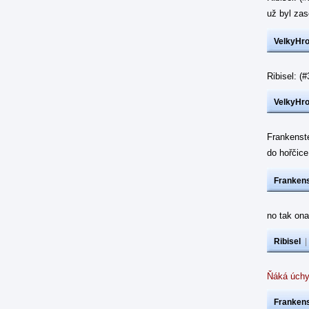
už byl z
VelkyHr
Ribisel: 
VelkyHr
Frankenst
do hořčic
Frankens
no tak ona
Ribisel
Ňáká úchy
Frankens