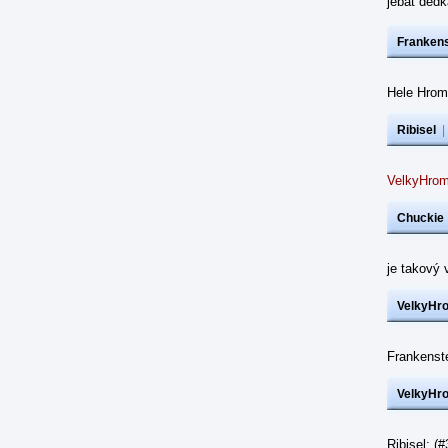
jebat dědk
Frankens
Hele Hrom
Ribisel
VelkyHrom
Chuckie
je takový 
VelkyHr
Frankenst
VelkyHr
Ribisel: (