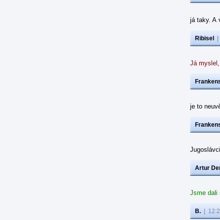
já taky. A
Ribisel
Já myslel,
Frankens
je to neuvě
Frankens
Jugoslávc
Artur De
Jsme dali
B.
|
12:2