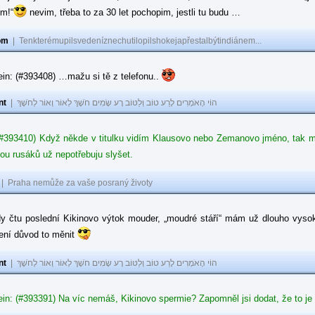
ům!“
nevim, třeba to za 30 let pochopim, jestli tu budu …
om
|
Tenkterémupilsvedeníznechutilopilshokejapřestalbýtindiánem...
in: (#393408) …mažu si tě z telefonu..
nt
|
הוֹי הָאֹמְרִים לָרַע טוֹב וְלַטּוֹב רָע שָׂמִים חֹשֶׁךְ לְאוֹר וְאוֹר לְחֹשֶׁךְ
#393410) Když někde v titulku vidím Klausovo nebo Zemanovo jméno, tak mě z
ou rusáků už nepotřebuju slyšet.
|
Praha nemůže za vaše posraný životy
dy čtu poslední Kikinovo výtok mouder, „moudré stáří“ mám už dlouho vysok
není důvod to měnit
nt
|
הוֹי הָאֹמְרִים לָרַע טוֹב וְלַטּוֹב רָע שָׂמִים חֹשֶׁךְ לְאוֹר וְאוֹר לְחֹשֶׁךְ
in: (#393391) Na víc nemáš, Kikinovo spermie? Zapomněl jsi dodat, že to je