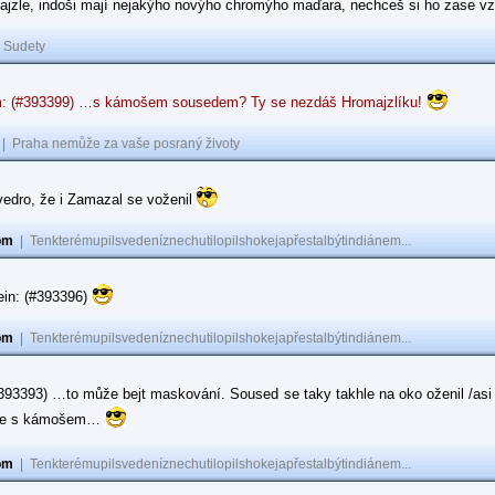
ajzle, indoši mají nejakýho novýho chromýho maďara, nechceš si ho zase vz
|
Sudety
: (#393399) …s kámošem sousedem? Ty se nezdáš Hromajzlíku!
|
Praha nemůže za vaše posraný životy
vedro, že i Zamazal se voženil
om
|
Tenkterémupilsvedeníznechutilopilshokejapřestalbýtindiánem...
ein: (#393396)
om
|
Tenkterémupilsvedeníznechutilopilshokejapřestalbýtindiánem...
#393393) …to může bejt maskování. Soused se taky takhle na oko oženil /asi 
ase s kámošem…
om
|
Tenkterémupilsvedeníznechutilopilshokejapřestalbýtindiánem...