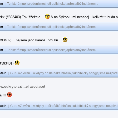
om
|
Tenkterémupilsvedeníznechutilopilshokejapřestalbýtindiánem...
ein: (#393403) Tovíšžežejo…
A na Sýkorku mi nesahej…kolikrát ti budu op
om
|
Tenkterémupilsvedeníznechutilopilshokejapřestalbýtindiánem...
(#393402) …nejsem jeho kámoš, brouku…
om
|
Tenkterémupilsvedeníznechutilopilshokejapřestalbýtindiánem...
(#393401)
tein
|
Guru AZ kvízu... A kdyby došla ňáká hláška, tak biblický songy jsme nezpíval
ww.odkryto.cz/…el-asociace/
a!!!!
tein
|
Guru AZ kvízu... A kdyby došla ňáká hláška, tak biblický songy jsme nezpíval