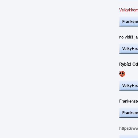
VelkyHrom
Frankens
no vidíš j
VelkyHr
Rybíz! Od
VelkyHr
Frankens
Frankens
https://w