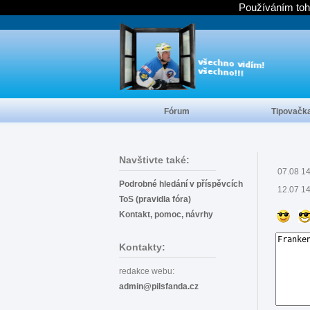
Používáním toh
Fórum
Tipovačk
Navštivte také:
07.08 1
Podrobné hledání v příspěvcích
12.07 1
ToS (pravidla fóra)
Kontakt, pomoc, návrhy
Kontakty:
redakce webu:
admin@pilsfanda.cz