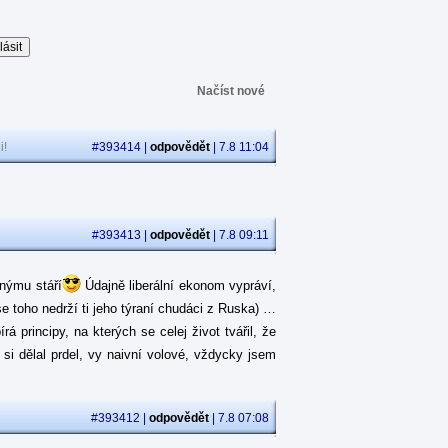
Načíst nové
i!
#393414 |
odpovědět
| 7.8 11:04
#393413 |
odpovědět
| 7.8 09:11
jnýmu stáří
Údajně liberální ekonom vypráví,
se toho nedrží ti jeho týraní chudáci z Ruska) …
 principy, na kterých se celej život tvářil, že
á si dělal prdel, vy naivní volové, vždycky jsem
#393412 |
odpovědět
| 7.8 07:08