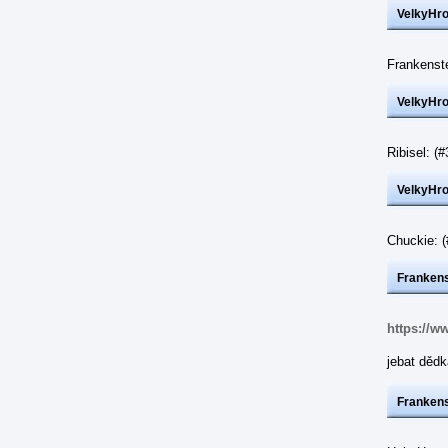
VelkyHr
Frankenst
VelkyHr
Ribisel: 
VelkyHr
Chuckie: 
Frankens
https://w
jebat dědk
Frankens