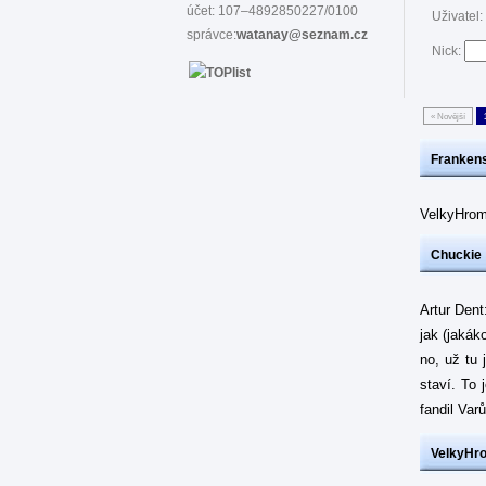
účet: 107–4892850227/0100
Uživatel:
správce:
watanay@seznam.cz
Nick:
« Novější
Frankens
VelkyHrom
Chuckie
Artur Dent
jak (jakák
no, už tu 
staví. To 
fandil Var
VelkyHr