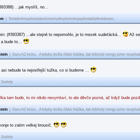
(#393388) …jak myslíš, no…
om
|
Tenkterémupilsvedeníznechutilopilshokejapřestalbýtindiánem...
ein: (#393387) …ale stejně to nepomohlo, je to mezek sudeťácká…
Až se
e a bude to…
tein
|
Guru AZ kvízu... A kdyby došla ňáká hláška, tak biblický songy jsme nezpíval
 asi nebude ta nejostřejší tužka, co si budeme …
|
Sudety
lka tam bude, to mi nikdo nevymluví, to ale děvče pozná, až když bude poz
tein
|
Guru AZ kvízu... A kdyby došla ňáká hláška, tak biblický songy jsme nezpíval
 vonje to zatim velkej brousič.
|
Sudety