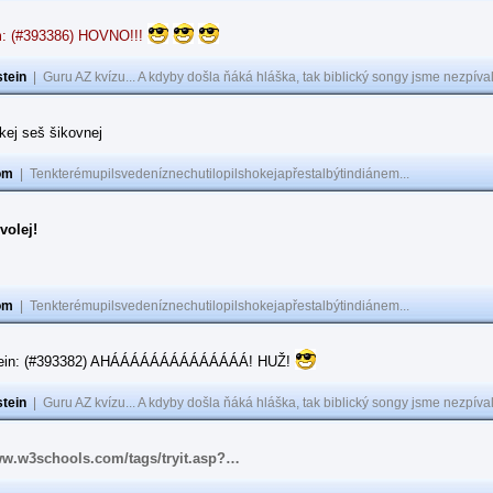
: (#393386) HOVNO!!!
tein
|
Guru AZ kvízu... A kdyby došla ňáká hláška, tak biblický songy jsme nezpíval
akej seš šikovnej
om
|
Tenkterémupilsvedeníznechutilopilshokejapřestalbýtindiánem...
volej!
om
|
Tenkterémupilsvedeníznechutilopilshokejapřestalbýtindiánem...
tein: (#393382) AHÁÁÁÁÁÁÁÁÁÁÁÁÁÁ! HUŽ!
tein
|
Guru AZ kvízu... A kdyby došla ňáká hláška, tak biblický songy jsme nezpíval
ww.w3schools.com/tags/tryit.asp?…