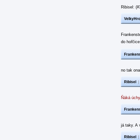
Ribisel: 
VelkyHr
Frankenst
do hořčic
Frankens
no tak ona
Ribisel
Ňáká úchy
Frankens
já taky. A
Ribisel