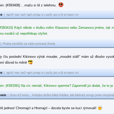
in: (#393408) …mažu si tě z telefonu..
nt
|
הוֹי הָאֹמְרִים לָרַע טוֹב וְלַטּוֹב רָע שָׂמִים חֹשֶׁךְ לְאוֹר וְאוֹר לְחֹשֶׁךְ
#393410) Když někde v titulku vidím Klausovo nebo Zemanovo jméno, tak mě z
ou rusáků už nepotřebuju slyšet.
|
Praha nemůže za vaše posraný životy
dy čtu poslední Kikinovo výtok mouder, „moudré stáří“ mám už dlouho vysok
není důvod to měnit
nt
|
הוֹי הָאֹמְרִים לָרַע טוֹב וְלַטּוֹב רָע שָׂמִים חֹשֶׁךְ לְאוֹר וְאוֹר לְחֹשֶׁךְ
in: (#393391) Na víc nemáš, Kikinovo spermie? Zapomněl jsi dodat, že to je
tein
|
Guru AZ kvízu... A kdyby došla ňáká hláška, tak biblický songy jsme nezpíval
tě jednou! Chromajzl a Hromajzl – docela byste se kucí rýmovali!