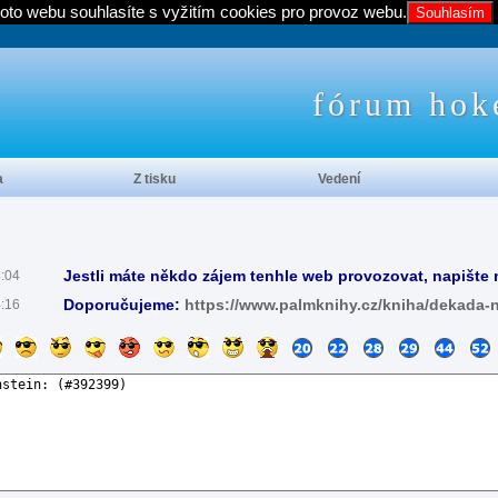
oto webu souhlasíte s vyžitím cookies pro provoz webu.
Souhlasím
fórum hok
a
Z tisku
Vedení
Jestli máte někdo zájem tenhle web provozovat, napište 
4:04
Doporučujeme:
https://www.palmknihy.cz/kniha/dekada-
4:16