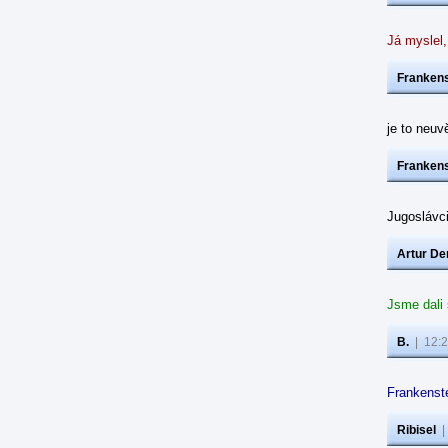
Já myslel,
Frankens
je to neuvě
Frankens
Jugoslávc
Artur De
Jsme dali
B.
|
12:2
Frankenste
Ribisel