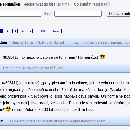
Nepřihlášen
Registrovat do fóra
(zdarma)
Co získám registrací?
Heslo:
...
1
2
3
4
5
4336
Starší »
tein
|
Guru AZ kvízu... A kdyby došla ňáká hláška, tak biblický songy jsme nezpíval
: (#393412) no můžu já zato že se to rýmuje? No nemůžu!
|
Praha nemůže za vaše posraný životy
: (#393411) je to takový „guilty pleasure“ a inspirace, jak se vyhnout nedůsto
oliv!) migrace je něco nepřirozeného, že každej má zůstat, kde je (škoda, že 
jeho příchylnost k Ševčíkovi (či spíš naopak) dává smysl. On normálně popírá
je jako bych celej život tvrdil, že fandim Plzni, ale v osmdesáti oznámím „j
ům!“
nevim, třeba to za 30 let pochopim, jestli tu budu …
om
|
Tenkterémupilsvedeníznechutilopilshokejapřestalbýtindiánem...