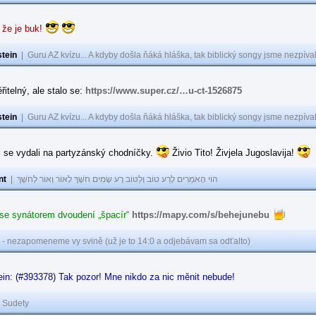
 že je buk!
tein
|
Guru AZ kvízu... A kdyby došla ňáká hláška, tak biblický songy jsme nezpíval
řitelný, ale stalo se:
https://www.super.cz/…u-ct-1526875
tein
|
Guru AZ kvízu... A kdyby došla ňáká hláška, tak biblický songy jsme nezpíval
i se vydali na partyzánský chodníčky.
Živio Tito! Živjela Jugoslavija!
nt
|
הוֹי הָאֹמְרִים לָרַע טוֹב וְלַטּוֹב רָע שָׂמִים חֹשֶׁךְ לְאוֹר וְאוֹר לְחֹשֶׁךְ
 se synátorem dvoudení „špacír“
https://mapy.com/s/behejunebu
 - nezapomeneme vy svině (už je to 14:0 a odjebávam sa odťalto)
in: (#393378) Tak pozor! Mne nikdo za nic měnit nebude!
|
Sudety