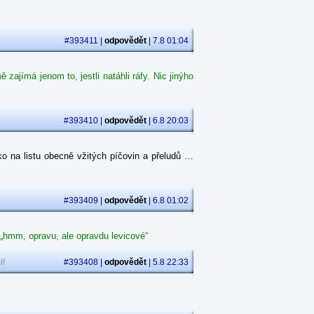
#393411 |
odpovědět
| 7.8 01:04
ajímá jenom to, jestli natáhli ráfy. Nic jinýho
#393410 |
odpovědět
| 6.8 20:03
o na listu obecně vžitých píčovin a přeludů …
#393409 |
odpovědět
| 6.8 01:02
 „hmm, opravu, ale opravdu levicové“
i!
#393408 |
odpovědět
| 5.8 22:33