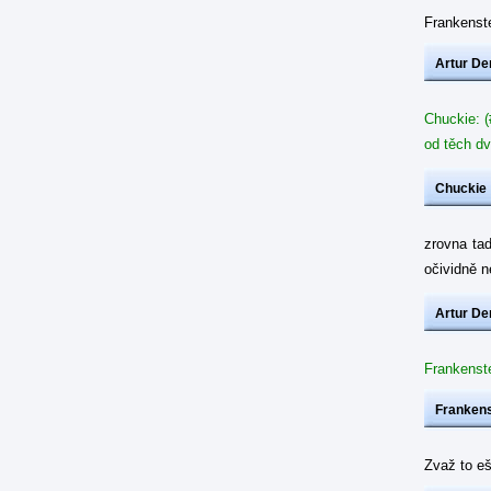
Frankenste
Artur De
Chuckie: (
od těch dv
Chuckie
zrovna ta
očividně 
Artur De
Frankenste
Frankens
Zvaž to eš