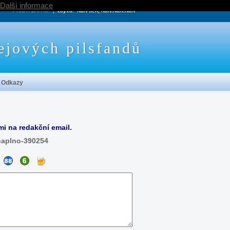
Další informace
PRÍŠTÍ ZÁPAS:
, zbývá:
NaN den, NaN:NaN:NaN
ejových pilsfandů
Odkazy
mi na redakční email.
naplno-390254