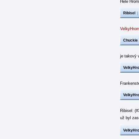
Hele Hrom
Ribisel
VelkyHrom
Chuckie
je takový 
VelkyHr
Frankenst
VelkyHr
Ribisel: (
už byl z
VelkyHr