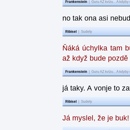
Frankenstein
|
Guru AZ kvízu... A kdyby
no tak ona asi nebud
Ribisel
|
Sudety
Ňáká úchylka tam bu
až když bude pozdě
Frankenstein
|
Guru AZ kvízu... A kdyby
já taky. A vonje to z
Ribisel
|
Sudety
Já myslel, že je buk