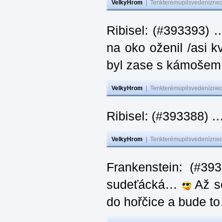
VelkyHrom
|
Tenkterémupilsvedeníznech
Ribisel: (#393393) 
na oko oženil /asi k
byl zase s kámoš
VelkyHrom
|
Tenkterémupilsvedeníznech
Ribisel: (#393388) 
VelkyHrom
|
Tenkterémupilsvedeníznech
Frankenstein: (#39
sudeťácká…
Až se
do hořčice a bude 