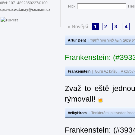
účet: 107–4892850227/0100
Nick:
Hes
správce:
watanay@seznam.cz
« Novější
1
2
3
4
Artur Dent
|
ע שָׂמִים חֹשֶׁךְ לְאוֹר וְאוֹר לְחֹשֶׁךְ
Frankenstein: (#393
Frankenstein
|
Guru AZ kvízu... A kdyby
Zvaž to eště jedno
rýmovali!
VelkyHrom
|
Tenkterémupilsvedeníznech
Frankenstein: (#39