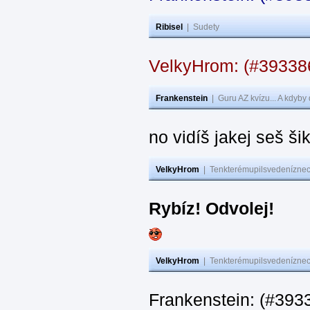
Ribisel
|
Sudety
VelkyHrom: (#3933
Frankenstein
|
Guru AZ kvízu... A kdyby
no vidíš jakej seš ši
VelkyHrom
|
Tenkterémupilsvedeníznech
Rybíz! Odvolej!
VelkyHrom
|
Tenkterémupilsvedeníznech
Frankenstein: (#