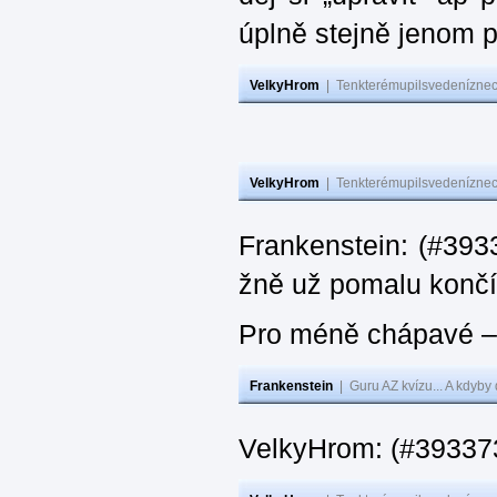
úplně stejně jenom 
VelkyHrom
|
Tenkterémupilsvedeníznech
VelkyHrom
|
Tenkterémupilsvedeníznech
Frankenstein: (#3933
žně už pomalu končí
Pro méně chápavé – 
Frankenstein
|
Guru AZ kvízu... A kdyby
VelkyHrom: (#393373