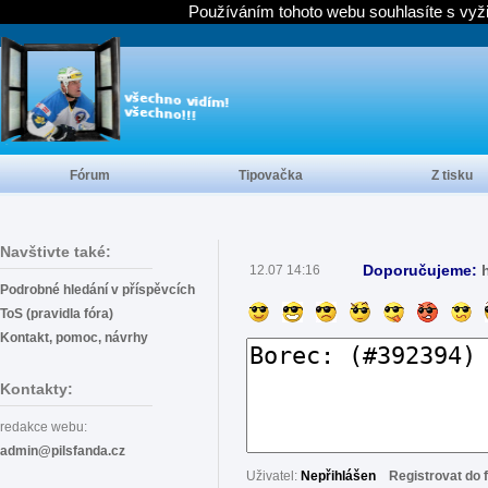
Používáním tohoto webu souhlasíte s vyž
Fórum
Tipovačka
Z tisku
Navštivte také:
Doporučujeme:
12.07 14:16
Podrobné hledání v příspěvcích
ToS (pravidla fóra)
Kontakt, pomoc, návrhy
Kontakty:
redakce webu:
admin@pilsfanda.cz
Uživatel:
Nepřihlášen
Registrovat do 