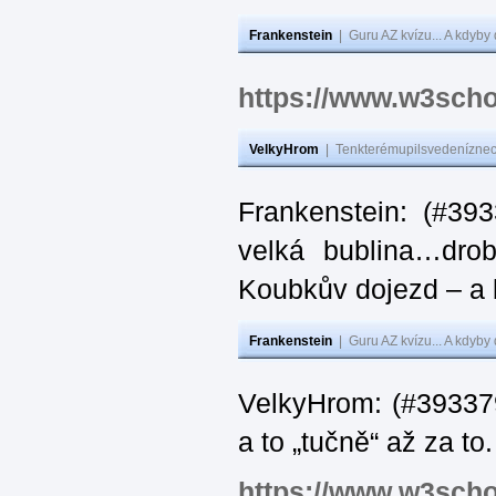
Frankenstein
|
Guru AZ kvízu... A kdyby
https://www.w3scho
VelkyHrom
|
Tenkterémupilsvedeníznech
Frankenstein: (#39
velká bublina…dro
Koubkův dojezd – a 
Frankenstein
|
Guru AZ kvízu... A kdyby
VelkyHrom: (#393379
a to „tučně“ až za to.
https://www.w3scho