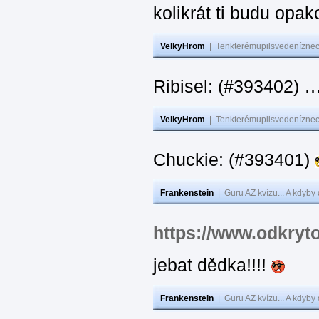
kolikrát ti budu opak
VelkyHrom
|
Tenkterémupilsvedeníznech
Ribisel: (#393402)
VelkyHrom
|
Tenkterémupilsvedeníznech
Chuckie: (#393401)
Frankenstein
|
Guru AZ kvízu... A kdyby
https://www.odkryt
jebat dědka!!!!
Frankenstein
|
Guru AZ kvízu... A kdyby