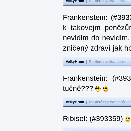
VelkyHrom
|
Tenkterémupilsvedeníznech
Frankenstein: (#393
k takovejm penězů
nevidim do nevidim,
zničený zdraví jak 
VelkyHrom
|
Tenkterémupilsvedeníznech
Frankenstein: (#3
tučně???
VelkyHrom
|
Tenkterémupilsvedeníznech
Ribisel: (#393359)