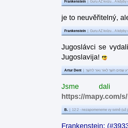
Frankenstein
|
Guru AZ kvízu... A kdyby
je to neuvěřitelný, al
Frankenstein
|
Guru AZ kvízu... A kdyby
Jugoslávci se vydal
Jugoslavija!
Artur Dent
|
ע שָׂמִים חֹשֶׁךְ לְאוֹר וְאוֹר לְחֹשֶׁךְ
Jsme dali s
https://mapy.com/s
B.
|
12:2 - nezapomeneme vy svině (už j
Frankenstein: (#393