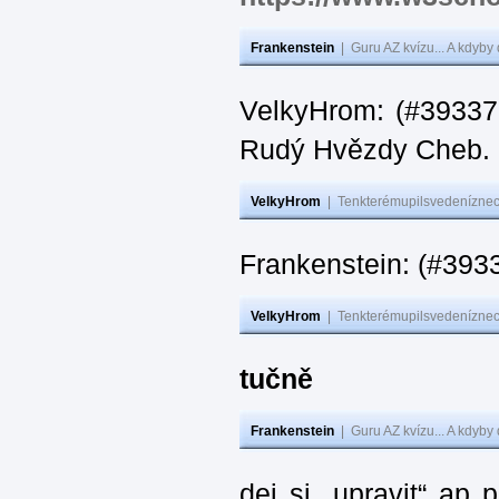
Frankenstein
|
Guru AZ kvízu... A kdyby
VelkyHrom: (#393376
Rudý Hvězdy Cheb.
VelkyHrom
|
Tenkterémupilsvedeníznech
Frankenstein: (#393
VelkyHrom
|
Tenkterémupilsvedeníznech
tučně
Frankenstein
|
Guru AZ kvízu... A kdyby
dej si „upravit“ ap