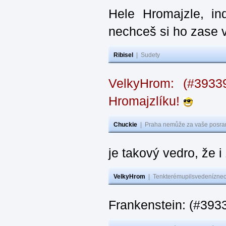
Hele Hromajzle, i
nechceš si ho zase 
Ribisel
|
Sudety
VelkyHrom: (#393
Hromajzlíku!
Chuckie
|
Praha nemůže za vaše posran
je takový vedro, že 
VelkyHrom
|
Tenkterémupilsvedeníznech
Frankenstein: (#393