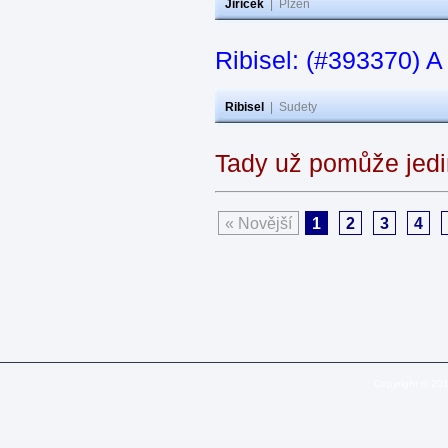
Jiricek
|
Plzeň
Ribisel: (#393370) A
Ribisel
|
Sudety
Tady už pomůže jedi
« Novější
1
2
3
4
Copyright © 20