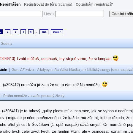
Nepřihlášen
Registrovat do fóra
(zdarma)
Co získám registrací?
Heslo:
...
1
2
3
4
5
4336
Starší »
|
Sudety
(#393413) Tvrdit můžeš, co chceš, my stejně víme, že si lampas!
tein
|
Guru AZ kvízu... A kdyby došla ňáká hláška, tak biblický songy jsme nezpíval
: (#393412) no můžu já zato že se to rýmuje? No nemůžu!
|
Praha nemůže za vaše posraný životy
: (#393411) je to takový „guilty pleasure“ a inspirace, jak se vyhnout nedůsto
oliv!) migrace je něco nepřirozeného, že každej má zůstat, kde je (škoda, že 
jeho příchylnost k Ševčíkovi (či spíš naopak) dává smysl. On normálně popírá
je jako bych celej život tvrdil, že fandim Plzni, ale v osmdesáti oznámím „j