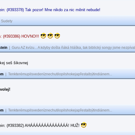
in: (#393378) Tak pozor! Mne nikdo za nic měnit nebude!
|
Sudety
: (#393386) HOVNO!!!
tein
|
Guru AZ kvízu... A kdyby došla ňáká hláška, tak biblický songy jsme nezpíval
akej seš šikovnej
om
|
Tenkterémupilsvedeníznechutilopilshokejapřestalbýtindiánem...
volej!
om
|
Tenkterémupilsvedeníznechutilopilshokejapřestalbýtindiánem...
tein: (#393382) AHÁÁÁÁÁÁÁÁÁÁÁÁÁÁ! HUŽ!