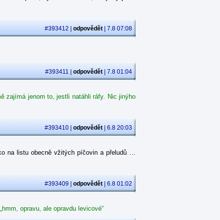
#393412 |
odpovědět
| 7.8 07:08
#393411 |
odpovědět
| 7.8 01:04
ajímá jenom to, jestli natáhli ráfy. Nic jinýho
#393410 |
odpovědět
| 6.8 20:03
o na listu obecně vžitých píčovin a přeludů …
#393409 |
odpovědět
| 6.8 01:02
 „hmm, opravu, ale opravdu levicové“