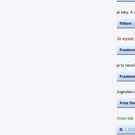
já taky. A
Ribisel
Já myslel,
Frankens
je to neuvě
Frankens
Jugoslávc
Artur De
Jsme dali
B.
|
12:2