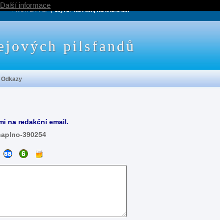
Další informace
PRÍŠTÍ ZÁPAS:
, zbývá:
NaN den, NaN:NaN:NaN
ejových pilsfandů
Odkazy
mi na redakční email.
naplno-390254