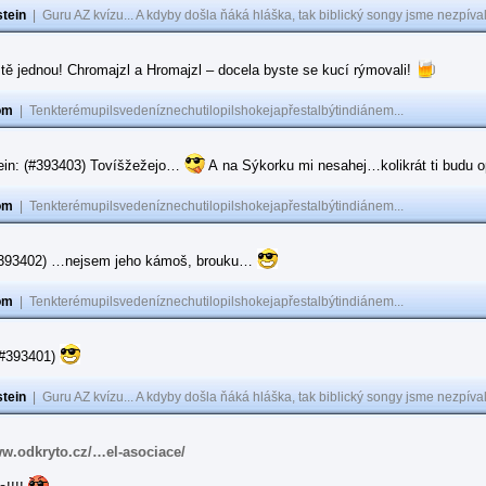
tein
|
Guru AZ kvízu... A kdyby došla ňáká hláška, tak biblický songy jsme nezpíval
tě jednou! Chromajzl a Hromajzl – docela byste se kucí rýmovali!
om
|
Tenkterémupilsvedeníznechutilopilshokejapřestalbýtindiánem...
ein: (#393403) Tovíšžežejo…
A na Sýkorku mi nesahej…kolikrát ti budu op
om
|
Tenkterémupilsvedeníznechutilopilshokejapřestalbýtindiánem...
(#393402) …nejsem jeho kámoš, brouku…
om
|
Tenkterémupilsvedeníznechutilopilshokejapřestalbýtindiánem...
(#393401)
tein
|
Guru AZ kvízu... A kdyby došla ňáká hláška, tak biblický songy jsme nezpíval
ww.odkryto.cz/…el-asociace/