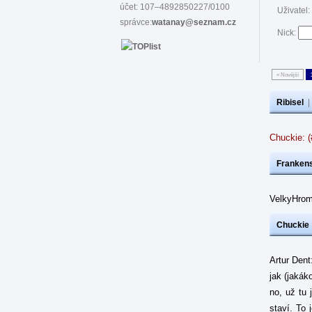
účet: 107–4892850227/0100
Uživatel:
správce:
watanay@seznam.cz
Nick:
« Novější
Ribisel
Chuckie: 
Frankens
VelkyHrom
Chuckie
Artur Dent
jak (jakák
no, už tu 
staví. To 