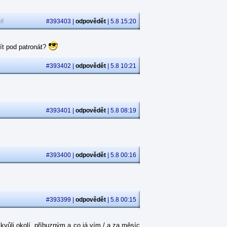
i!
#393403 |
odpovědět
| 5.8 15:20
ít pod patronát?
#393402 |
odpovědět
| 5.8 10:21
#393401 |
odpovědět
| 5.8 08:19
#393400 |
odpovědět
| 5.8 00:16
#393399 |
odpovědět
| 5.8 00:15
kvůli okolí, příbuzným a co já vím / a za měsíc