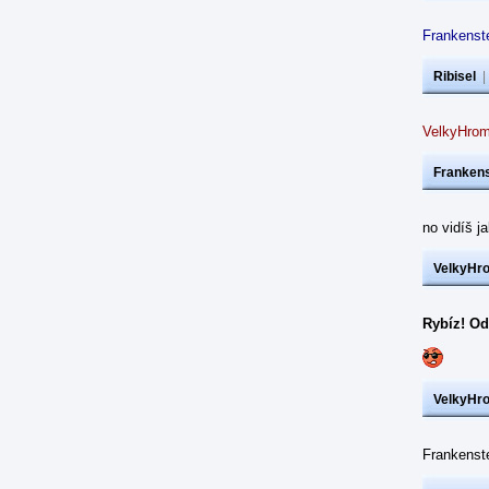
Frankenste
Ribisel
VelkyHrom
Frankens
no vidíš j
VelkyHr
Rybíz! Od
VelkyHr
Frankens