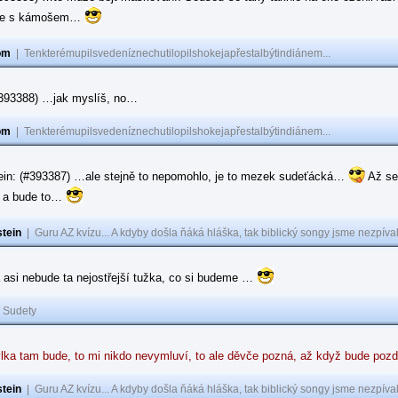
ase s kámošem…
om
|
Tenkterémupilsvedeníznechutilopilshokejapřestalbýtindiánem...
(#393388) …jak myslíš, no…
om
|
Tenkterémupilsvedeníznechutilopilshokejapřestalbýtindiánem...
ein: (#393387) …ale stejně to nepomohlo, je to mezek sudeťácká…
Až se
e a bude to…
tein
|
Guru AZ kvízu... A kdyby došla ňáká hláška, tak biblický songy jsme nezpíval
 asi nebude ta nejostřejší tužka, co si budeme …
|
Sudety
lka tam bude, to mi nikdo nevymluví, to ale děvče pozná, až když bude poz
tein
|
Guru AZ kvízu... A kdyby došla ňáká hláška, tak biblický songy jsme nezpíval