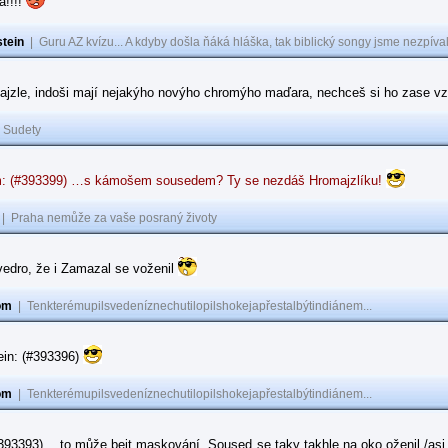
a!!!!
tein
|
Guru AZ kvízu... A kdyby došla ňáká hláška, tak biblický songy jsme nezpíval
ajzle, indoši mají nejakýho novýho chromýho maďara, nechceš si ho zase vz
|
Sudety
: (#393399) …s kámošem sousedem? Ty se nezdáš Hromajzlíku!
|
Praha nemůže za vaše posraný životy
vedro, že i Zamazal se voženil
om
|
Tenkterémupilsvedeníznechutilopilshokejapřestalbýtindiánem...
ein: (#393396)
om
|
Tenkterémupilsvedeníznechutilopilshokejapřestalbýtindiánem...
#393393) …to může bejt maskování. Soused se taky takhle na oko oženil /asi 