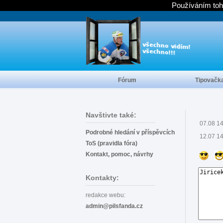
Používáním toh
Fórum
Tipovačk
Navštivte také:
07.08 1
Podrobné hledání v příspěvcích
12.07 1
ToS (pravidla fóra)
Kontakt, pomoc, návrhy
Kontakty:
redakce webu:
admin@pilsfanda.cz