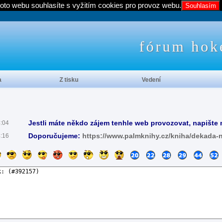
oto webu souhlasíte s vyžitím cookies pro provoz webu.
Souhlasím
fórum hok
a
Z tisku
Vedení
Jestli máte někdo zájem tenhle web provozovat, napište 
4:04
Doporučujeme:
https://www.palmknihy.cz/kniha/dekada-
4:16