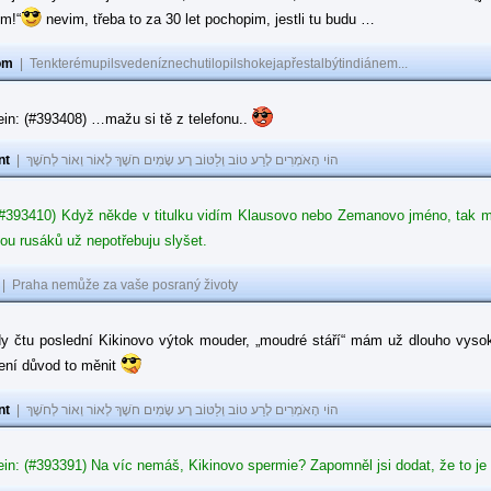
ům!“
nevim, třeba to za 30 let pochopim, jestli tu budu …
om
|
Tenkterémupilsvedeníznechutilopilshokejapřestalbýtindiánem...
in: (#393408) …mažu si tě z telefonu..
nt
|
הוֹי הָאֹמְרִים לָרַע טוֹב וְלַטּוֹב רָע שָׂמִים חֹשֶׁךְ לְאוֹר וְאוֹר לְחֹשֶׁךְ
#393410) Když někde v titulku vidím Klausovo nebo Zemanovo jméno, tak mě z
ou rusáků už nepotřebuju slyšet.
|
Praha nemůže za vaše posraný životy
dy čtu poslední Kikinovo výtok mouder, „moudré stáří“ mám už dlouho vysok
není důvod to měnit
nt
|
הוֹי הָאֹמְרִים לָרַע טוֹב וְלַטּוֹב רָע שָׂמִים חֹשֶׁךְ לְאוֹר וְאוֹר לְחֹשֶׁךְ
in: (#393391) Na víc nemáš, Kikinovo spermie? Zapomněl jsi dodat, že to je