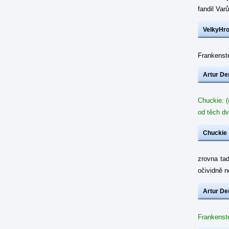
fandil Var
VelkyHr
Frankenste
Artur De
Chuckie: (
od těch dv
Chuckie
zrovna ta
očividně 
Artur De
Frankenste