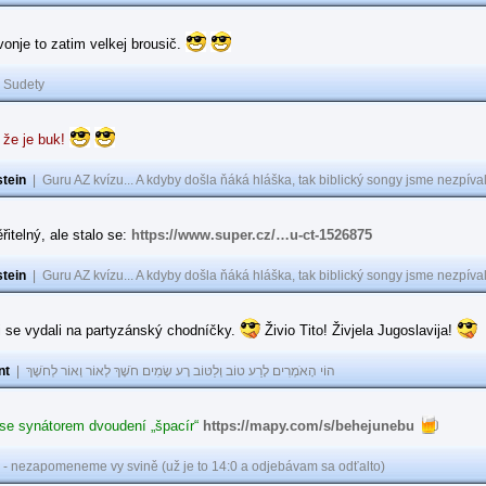
 vonje to zatim velkej brousič.
|
Sudety
 že je buk!
tein
|
Guru AZ kvízu... A kdyby došla ňáká hláška, tak biblický songy jsme nezpíval
řitelný, ale stalo se:
https://www.super.cz/…u-ct-1526875
tein
|
Guru AZ kvízu... A kdyby došla ňáká hláška, tak biblický songy jsme nezpíval
i se vydali na partyzánský chodníčky.
Živio Tito! Živjela Jugoslavija!
nt
|
הוֹי הָאֹמְרִים לָרַע טוֹב וְלַטּוֹב רָע שָׂמִים חֹשֶׁךְ לְאוֹר וְאוֹר לְחֹשֶׁךְ
 se synátorem dvoudení „špacír“
https://mapy.com/s/behejunebu
 - nezapomeneme vy svině (už je to 14:0 a odjebávam sa odťalto)