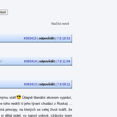
Načíst nové
#393415 |
odpovědět
| 7.8 16:53
i!
#393414 |
odpovědět
| 7.8 11:04
#393413 |
odpovědět
| 7.8 09:11
jnýmu stáří
Údajně liberální ekonom vypráví,
se toho nedrží ti jeho týraní chudáci z Ruska) …
 principy, na kterých se celej život tvářil, že
á si dělal prdel, vy naivní volové, vždycky jsem