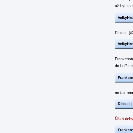
už byl z
VelkyHr
Ribisel: 
VelkyHr
Frankenst
do hořčic
Frankens
no tak ona
Ribisel
Ňáká úchy
Frankens