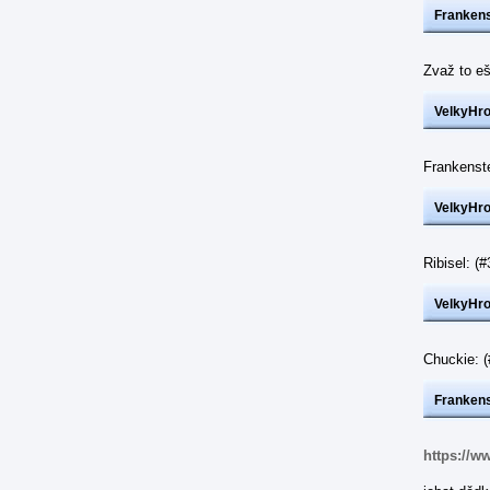
Frankens
Zvaž to eš
VelkyHr
Frankenst
VelkyHr
Ribisel: 
VelkyHr
Chuckie: 
Frankens
https://w