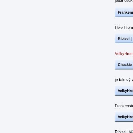
jebat dědk
Frankens
Hele Hrom
Ribisel
VelkyHrom
Chuckie
je takový 
VelkyHr
Frankenst
VelkyHr
Ribisel: (