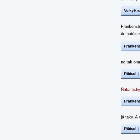
VelkyHr
Frankenst
do hořčic
Frankens
no tak ona
Ribisel
Ňáká úchy
Frankens
já taky. A
Ribisel