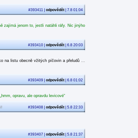
#393411 |
odpovědět
| 7.8 01:04
ajímá jenom to, jestli natáhli ráfy. Nic jinýho
#393410 |
odpovědět
| 6.8 20:03
o na listu obecně vžitých píčovin a přeludů …
#393409 |
odpovědět
| 6.8 01:02
 „hmm, opravu, ale opravdu levicové“
i!
#393408 |
odpovědět
| 5.8 22:33
#393407 |
odpovědět
| 5.8 21:37