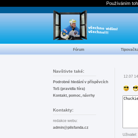
Používáním toh
Fórum
Tipovačk
Navštivte také:
12.07 1
Podrobné hledání v příspěvcích
ToS (pravidla fóra)
Kontakt, pomoc, návrhy
Kontakty:
redakce webu:
admin@pilsfanda.cz
Uživatel: