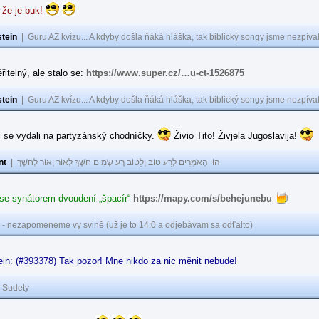
 že je buk!
tein
|
Guru AZ kvízu... A kdyby došla ňáká hláška, tak biblický songy jsme nezpíval
řitelný, ale stalo se:
https://www.super.cz/…u-ct-1526875
tein
|
Guru AZ kvízu... A kdyby došla ňáká hláška, tak biblický songy jsme nezpíval
i se vydali na partyzánský chodníčky.
Živio Tito! Živjela Jugoslavija!
nt
|
הוֹי הָאֹמְרִים לָרַע טוֹב וְלַטּוֹב רָע שָׂמִים חֹשֶׁךְ לְאוֹר וְאוֹר לְחֹשֶׁךְ
 se synátorem dvoudení „špacír“
https://mapy.com/s/behejunebu
 - nezapomeneme vy svině (už je to 14:0 a odjebávam sa odťalto)
in: (#393378) Tak pozor! Mne nikdo za nic měnit nebude!
|
Sudety