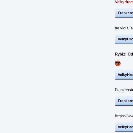
VelkyHrom
Frankens
no vidíš j
VelkyHr
Rybíz! Od
VelkyHr
Frankens
Frankens
https://w
VelkyHr