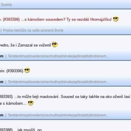
|
Sudety
: (#393399) …s kámošem sousedem? Ty se nezdáš Hromajzlíku!
|
Praha nemůže za vaše posraný životy
vedro, že i Zamazal se voženil
om
|
Tenkterémupilsvedeníznechutilopilshokejapřestalbýtindiánem...
ein: (#393396)
om
|
Tenkterémupilsvedeníznechutilopilshokejapřestalbýtindiánem...
#393393) …to může bejt maskování. Soused se taky takhle na oko oženil /asi 
ase s kámošem…
om
|
Tenkterémupilsvedeníznechutilopilshokejapřestalbýtindiánem...
(#393388) …jak myslíš, no…