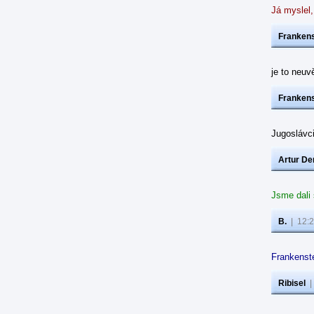
Já myslel,
Frankens
je to neuvě
Frankens
Jugoslávc
Artur De
Jsme dali
B.
|
12:2
Frankenste
Ribisel