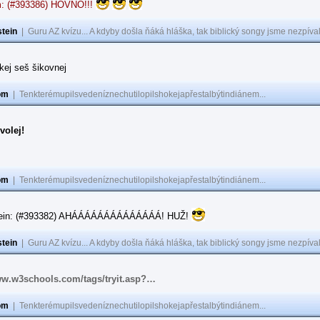
: (#393386) HOVNO!!!
tein
|
Guru AZ kvízu... A kdyby došla ňáká hláška, tak biblický songy jsme nezpíval
akej seš šikovnej
om
|
Tenkterémupilsvedeníznechutilopilshokejapřestalbýtindiánem...
volej!
om
|
Tenkterémupilsvedeníznechutilopilshokejapřestalbýtindiánem...
tein: (#393382) AHÁÁÁÁÁÁÁÁÁÁÁÁÁÁ! HUŽ!
tein
|
Guru AZ kvízu... A kdyby došla ňáká hláška, tak biblický songy jsme nezpíval
ww.w3schools.com/tags/tryit.asp?…
om
|
Tenkterémupilsvedeníznechutilopilshokejapřestalbýtindiánem...