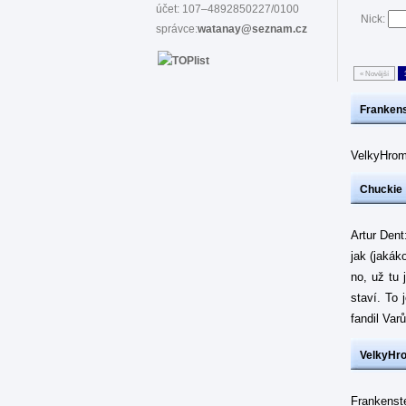
účet: 107–4892850227/0100
Nick:
správce:
watanay@seznam.cz
« Novější
Frankens
VelkyHrom
Chuckie
Artur Dent
jak (jakák
no, už tu 
staví. To 
fandil Var
VelkyHr
Frankenste