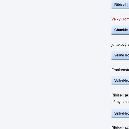
Ribisel
VelkyHrom
Chuckie
je takový 
VelkyHr
Frankenst
VelkyHr
Ribisel: (
už byl z
VelkyHr
Ribisel: 