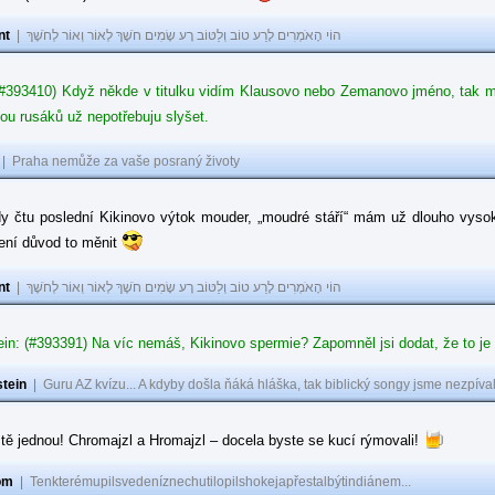
nt
|
הוֹי הָאֹמְרִים לָרַע טוֹב וְלַטּוֹב רָע שָׂמִים חֹשֶׁךְ לְאוֹר וְאוֹר לְחֹשֶׁךְ
#393410) Když někde v titulku vidím Klausovo nebo Zemanovo jméno, tak mě z
ou rusáků už nepotřebuju slyšet.
|
Praha nemůže za vaše posraný životy
dy čtu poslední Kikinovo výtok mouder, „moudré stáří“ mám už dlouho vysok
není důvod to měnit
nt
|
הוֹי הָאֹמְרִים לָרַע טוֹב וְלַטּוֹב רָע שָׂמִים חֹשֶׁךְ לְאוֹר וְאוֹר לְחֹשֶׁךְ
in: (#393391) Na víc nemáš, Kikinovo spermie? Zapomněl jsi dodat, že to je
tein
|
Guru AZ kvízu... A kdyby došla ňáká hláška, tak biblický songy jsme nezpíval
tě jednou! Chromajzl a Hromajzl – docela byste se kucí rýmovali!
om
|
Tenkterémupilsvedeníznechutilopilshokejapřestalbýtindiánem...