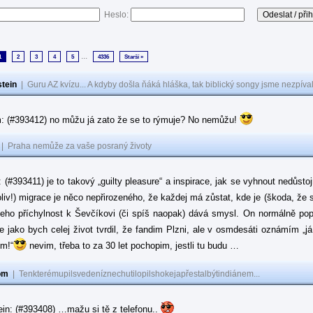
Heslo:
...
1
2
3
4
5
4336
Starší »
tein
|
Guru AZ kvízu... A kdyby došla ňáká hláška, tak biblický songy jsme nezpíval
: (#393412) no můžu já zato že se to rýmuje? No nemůžu!
|
Praha nemůže za vaše posraný životy
: (#393411) je to takový „guilty pleasure“ a inspirace, jak se vyhnout nedůsto
oliv!) migrace je něco nepřirozeného, že každej má zůstat, kde je (škoda, že 
jeho příchylnost k Ševčíkovi (či spíš naopak) dává smysl. On normálně popírá
je jako bych celej život tvrdil, že fandim Plzni, ale v osmdesáti oznámím „j
ům!“
nevim, třeba to za 30 let pochopim, jestli tu budu …
om
|
Tenkterémupilsvedeníznechutilopilshokejapřestalbýtindiánem...
in: (#393408) …mažu si tě z telefonu..