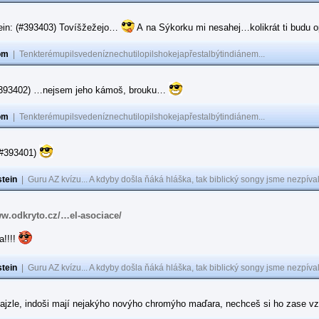
ein: (#393403) Tovíšžežejo…
A na Sýkorku mi nesahej…kolikrát ti budu op
om
|
Tenkterémupilsvedeníznechutilopilshokejapřestalbýtindiánem...
(#393402) …nejsem jeho kámoš, brouku…
om
|
Tenkterémupilsvedeníznechutilopilshokejapřestalbýtindiánem...
(#393401)
tein
|
Guru AZ kvízu... A kdyby došla ňáká hláška, tak biblický songy jsme nezpíval
ww.odkryto.cz/…el-asociace/
a!!!!
tein
|
Guru AZ kvízu... A kdyby došla ňáká hláška, tak biblický songy jsme nezpíval
ajzle, indoši mají nejakýho novýho chromýho maďara, nechceš si ho zase vz