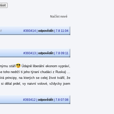
Načíst nové
i!
#393414 |
odpovědět
| 7.8 11:04
#393413 |
odpovědět
| 7.8 09:11
jnýmu stáří
Údajně liberální ekonom vypráví,
se toho nedrží ti jeho týraní chudáci z Ruska) …
 principy, na kterých se celej život tvářil, že
á si dělal prdel, vy naivní volové, vždycky jsem
#393412 |
odpovědět
| 7.8 07:08