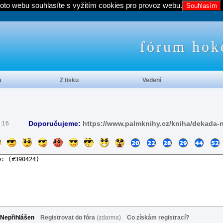
oto webu souhlasíte s vyžitím cookies pro provoz webu.
Souhlasím
fórum hok
a
Z tisku
Vedení
Doporučujeme:
https://www.palmknihy.cz/kniha/dekada-
4:16
Nepřihlášen
Registrovat do fóra
(zdarma)
Co získám registrací?