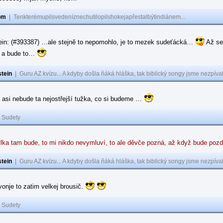
om
|
Tenkterémupilsvedeníznechutilopilshokejapřestalbýtindiánem...
ein: (#393387) …ale stejně to nepomohlo, je to mezek sudeťácká…
Až se
e a bude to…
tein
|
Guru AZ kvízu... A kdyby došla ňáká hláška, tak biblický songy jsme nezpíval
 asi nebude ta nejostřejší tužka, co si budeme …
|
Sudety
lka tam bude, to mi nikdo nevymluví, to ale děvče pozná, až když bude poz
tein
|
Guru AZ kvízu... A kdyby došla ňáká hláška, tak biblický songy jsme nezpíval
 vonje to zatim velkej brousič.
|
Sudety