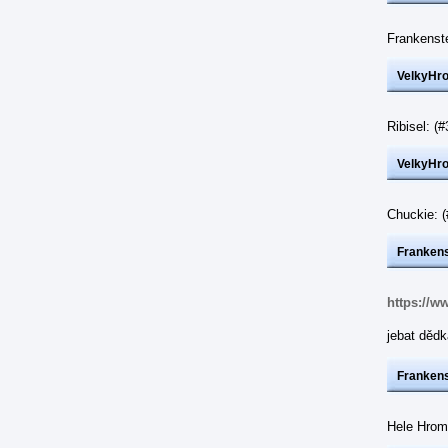
Frankenst
VelkyHr
Ribisel: 
VelkyHr
Chuckie: 
Frankens
https://w
jebat dědk
Frankens
Hele Hrom