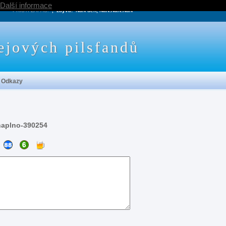
Další informace
PRÍŠTÍ ZÁPAS:
, zbývá:
NaN den, NaN:NaN:NaN
ejových pilsfandů
Odkazy
naplno-390254