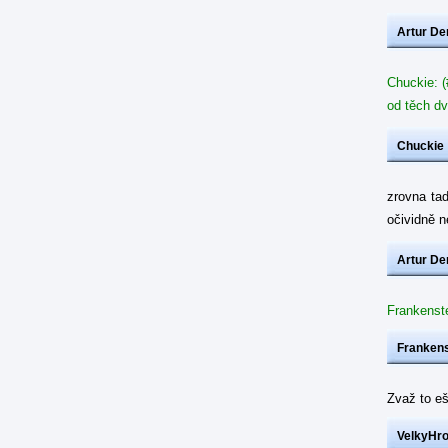
Artur De
Chuckie: (
od těch dv
Chuckie
zrovna ta
očividně 
Artur De
Frankenste
Frankens
Zvaž to eš
VelkyHr