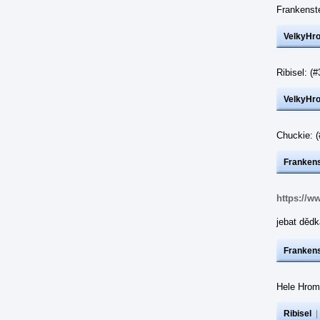
Frankenst
VelkyHr
Ribisel: 
VelkyHr
Chuckie: 
Frankens
https://w
jebat dědk
Frankens
Hele Hrom
Ribisel