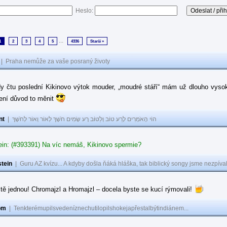
Heslo:
...
1
2
3
4
5
4336
Starší »
|
Praha nemůže za vaše posraný životy
dy čtu poslední Kikinovo výtok mouder, „moudré stáří“ mám už dlouho vysok
není důvod to měnit
nt
|
הוֹי הָאֹמְרִים לָרַע טוֹב וְלַטּוֹב רָע שָׂמִים חֹשֶׁךְ לְאוֹר וְאוֹר לְחֹשֶׁךְ
ein: (#393391) Na víc nemáš, Kikinovo spermie?
tein
|
Guru AZ kvízu... A kdyby došla ňáká hláška, tak biblický songy jsme nezpíval
tě jednou! Chromajzl a Hromajzl – docela byste se kucí rýmovali!
om
|
Tenkterémupilsvedeníznechutilopilshokejapřestalbýtindiánem...