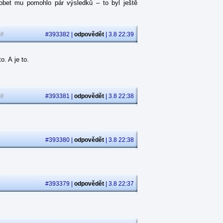
obet mu pomohlo pár výsledků – to byl ještě
i!
#393382 |
odpovědět
| 3.8 22:39
. A je to.
i!
#393381 |
odpovědět
| 3.8 22:38
.
#393380 |
odpovědět
| 3.8 22:38
#393379 |
odpovědět
| 3.8 22:37