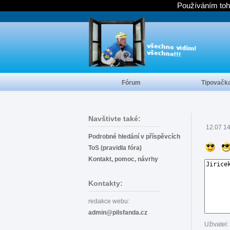
Používáním toh
Fórum
Tipovačk
Navštivte také:
12.07 1
Podrobné hledání v příspěvcích
ToS (pravidla fóra)
Kontakt, pomoc, návrhy
Kontakty:
redakce webu:
admin@pilsfanda.cz
Uživatel: