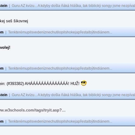
tein
|
Guru AZ kvízu... A kdyby došla ňáká hláška, tak biblický songy jsme nezpíval
akej seš šikovnej
om
|
Tenkterémupilsvedeníznechutilopilshokejapřestalbýtindiánem...
volej!
om
|
Tenkterémupilsvedeníznechutilopilshokejapřestalbýtindiánem...
tein: (#393382) AHÁÁÁÁÁÁÁÁÁÁÁÁÁÁ! HUŽ!
tein
|
Guru AZ kvízu... A kdyby došla ňáká hláška, tak biblický songy jsme nezpíval
ww.w3schools.com/tags/tryit.asp?…
om
|
Tenkterémupilsvedeníznechutilopilshokejapřestalbýtindiánem...