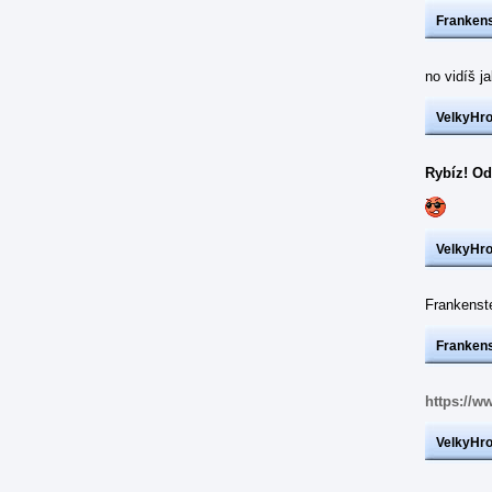
Frankens
no vidíš j
VelkyHr
Rybíz! Od
VelkyHr
Frankens
Frankens
https://w
VelkyHr