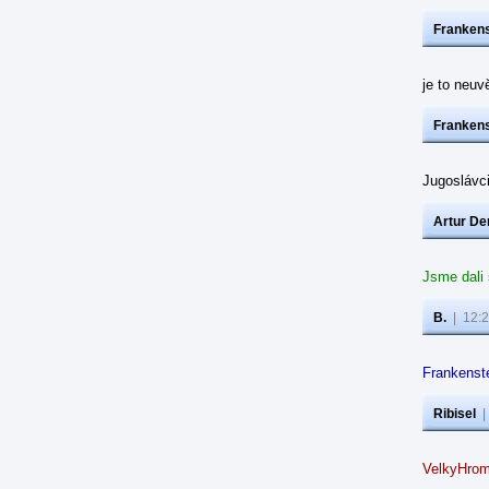
Frankens
je to neuvě
Frankens
Jugoslávc
Artur De
Jsme dali
B.
|
12:2
Frankenste
Ribisel
VelkyHrom