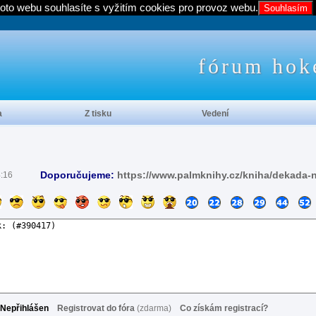
oto webu souhlasíte s vyžitím cookies pro provoz webu.
Souhlasím
fórum hok
a
Z tisku
Vedení
Doporučujeme:
https://www.palmknihy.cz/kniha/dekada-
4:16
Nepřihlášen
Registrovat do fóra
(zdarma)
Co získám registrací?