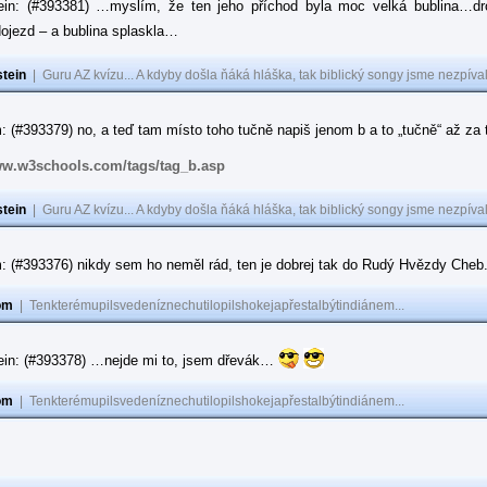
ein: (#393381) …myslím, že ten jeho příchod byla moc velká bublina…dr
ojezd – a bublina splaskla…
tein
|
Guru AZ kvízu... A kdyby došla ňáká hláška, tak biblický songy jsme nezpíval
 (#393379) no, a teď tam místo toho tučně napiš jenom b a to „tučně“ až za to
ww.w3schools.com/tags/tag_b.asp
tein
|
Guru AZ kvízu... A kdyby došla ňáká hláška, tak biblický songy jsme nezpíval
: (#393376) nikdy sem ho neměl rád, ten je dobrej tak do Rudý Hvězdy Cheb
om
|
Tenkterémupilsvedeníznechutilopilshokejapřestalbýtindiánem...
ein: (#393378) …nejde mi to, jsem dřevák…
om
|
Tenkterémupilsvedeníznechutilopilshokejapřestalbýtindiánem...