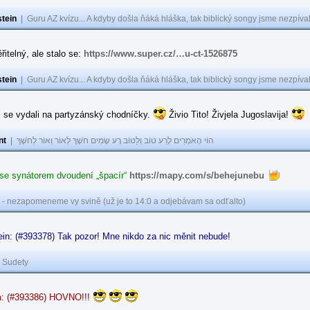
tein
|
Guru AZ kvízu... A kdyby došla ňáká hláška, tak biblický songy jsme nezpíval
řitelný, ale stalo se:
https://www.super.cz/…u-ct-1526875
tein
|
Guru AZ kvízu... A kdyby došla ňáká hláška, tak biblický songy jsme nezpíval
i se vydali na partyzánský chodníčky.
Živio Tito! Živjela Jugoslavija!
nt
|
הוֹי הָאֹמְרִים לָרַע טוֹב וְלַטּוֹב רָע שָׂמִים חֹשֶׁךְ לְאוֹר וְאוֹר לְחֹשֶׁךְ
 se synátorem dvoudení „špacír“
https://mapy.com/s/behejunebu
 - nezapomeneme vy svině (už je to 14:0 a odjebávam sa odťalto)
in: (#393378) Tak pozor! Mne nikdo za nic měnit nebude!
|
Sudety
: (#393386) HOVNO!!!