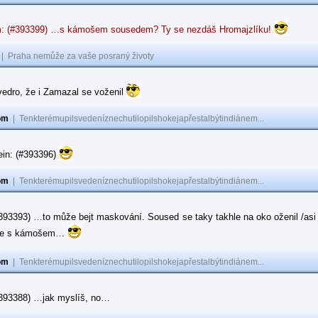
: (#393399) …s kámošem sousedem? Ty se nezdáš Hromajzlíku!
|
Praha nemůže za vaše posraný životy
vedro, že i Zamazal se voženil
om
|
Tenkterémupilsvedeníznechutilopilshokejapřestalbýtindiánem...
ein: (#393396)
om
|
Tenkterémupilsvedeníznechutilopilshokejapřestalbýtindiánem...
#393393) …to může bejt maskování. Soused se taky takhle na oko oženil /asi 
ase s kámošem…
om
|
Tenkterémupilsvedeníznechutilopilshokejapřestalbýtindiánem...
(#393388) …jak myslíš, no…