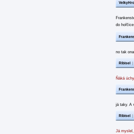
VelkyHr
Frankenst
do hořčic
Frankens
no tak ona
Ribisel
Ňáká úchy
Frankens
já taky. A
Ribisel
Já myslel,