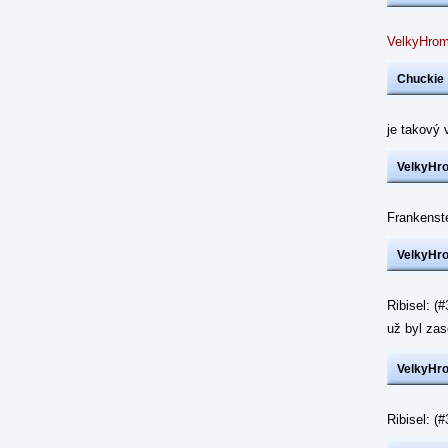
VelkyHrom
Chuckie
je takový 
VelkyHr
Frankenst
VelkyHr
Ribisel: (
už byl z
VelkyHr
Ribisel: 