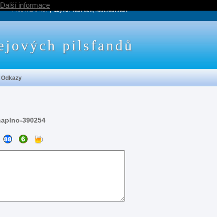
Další informace
PRÍŠTÍ ZÁPAS:
, zbývá:
NaN den, NaN:NaN:NaN
ejových pilsfandů
Odkazy
naplno-390254