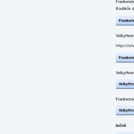
Frankenst
Koubkův d
Frankens
VelkyHrom:
https://w
Frankens
VelkyHrom
VelkyHr
Frankenst
VelkyHr
tučně