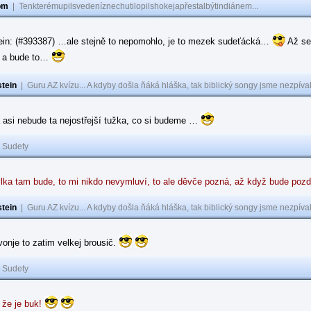
om
|
Tenkterémupilsvedeníznechutilopilshokejapřestalbýtindiánem...
ein: (#393387) …ale stejně to nepomohlo, je to mezek sudeťácká…
Až se
e a bude to…
tein
|
Guru AZ kvízu... A kdyby došla ňáká hláška, tak biblický songy jsme nezpíval
 asi nebude ta nejostřejší tužka, co si budeme …
|
Sudety
lka tam bude, to mi nikdo nevymluví, to ale děvče pozná, až když bude poz
tein
|
Guru AZ kvízu... A kdyby došla ňáká hláška, tak biblický songy jsme nezpíval
 vonje to zatim velkej brousič.
|
Sudety
 že je buk!