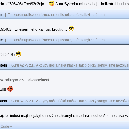
ein: (#393403) Tovíšžežejo…
A na Sýkorku mi nesahej…kolikrát ti budu op
om
|
Tenkterémupilsvedeníznechutilopilshokejapřestalbýtindiánem...
(#393402) …nejsem jeho kámoš, brouku…
om
|
Tenkterémupilsvedeníznechutilopilshokejapřestalbýtindiánem...
(#393401)
tein
|
Guru AZ kvízu... A kdyby došla ňáká hláška, tak biblický songy jsme nezpíval
ww.odkryto.cz/…el-asociace/
a!!!!
tein
|
Guru AZ kvízu... A kdyby došla ňáká hláška, tak biblický songy jsme nezpíval
ajzle, indoši mají nejakýho novýho chromýho maďara, nechceš si ho zase vz
|
Sudety