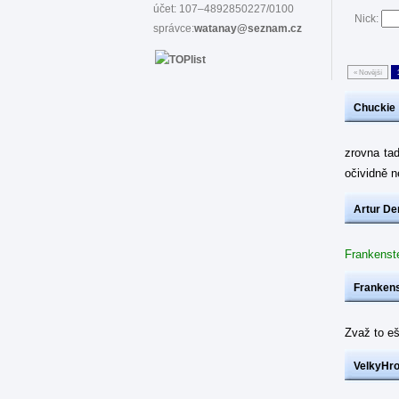
účet: 107–4892850227/0100
Nick:
správce:
watanay@seznam.cz
« Novější
Chuckie
zrovna ta
očividně 
Artur De
Frankenst
Frankens
Zvaž to eš
VelkyHr