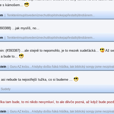
ase s kámošem…
om
|
Tenkterémupilsvedeníznechutilopilshokejapřestalbýtindiánem...
(#393388) …jak myslíš, no…
om
|
Tenkterémupilsvedeníznechutilopilshokejapřestalbýtindiánem...
ein: (#393387) …ale stejně to nepomohlo, je to mezek sudeťácká…
Až se
e a bude to…
tein
|
Guru AZ kvízu... A kdyby došla ňáká hláška, tak biblický songy jsme nezpíval
 asi nebude ta nejostřejší tužka, co si budeme …
|
Sudety
lka tam bude, to mi nikdo nevymluví, to ale děvče pozná, až když bude poz
tein
|
Guru AZ kvízu... A kdyby došla ňáká hláška, tak biblický songy jsme nezpíval