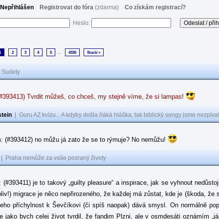
Nepřihlášen
Registrovat do fóra
(zdarma)
Co získám registrací?
Heslo:
...
1
2
3
4
5
4336
Starší »
|
Sudety
(#393413) Tvrdit můžeš, co chceš, my stejně víme, že si lampas!
tein
|
Guru AZ kvízu... A kdyby došla ňáká hláška, tak biblický songy jsme nezpíval
: (#393412) no můžu já zato že se to rýmuje? No nemůžu!
|
Praha nemůže za vaše posraný životy
: (#393411) je to takový „guilty pleasure“ a inspirace, jak se vyhnout nedůsto
oliv!) migrace je něco nepřirozeného, že každej má zůstat, kde je (škoda, že 
jeho příchylnost k Ševčíkovi (či spíš naopak) dává smysl. On normálně popírá
je jako bych celej život tvrdil, že fandim Plzni, ale v osmdesáti oznámím „j