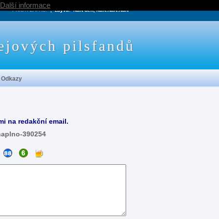
Další informace
PRÍŠTÍ ZÁPAS:
, zbývá:
NaN den, NaN:NaN:NaN
ejových pilsfandů
Odkazy
mi na redakční email.
naplno-390254