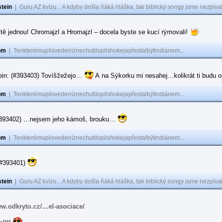
tein
|
Guru AZ kvízu... A kdyby došla ňáká hláška, tak biblický songy jsme nezpíval
tě jednou! Chromajzl a Hromajzl – docela byste se kucí rýmovali!
om
|
Tenkterémupilsvedeníznechutilopilshokejapřestalbýtindiánem...
ein: (#393403) Tovíšžežejo…
A na Sýkorku mi nesahej…kolikrát ti budu op
om
|
Tenkterémupilsvedeníznechutilopilshokejapřestalbýtindiánem...
(#393402) …nejsem jeho kámoš, brouku…
om
|
Tenkterémupilsvedeníznechutilopilshokejapřestalbýtindiánem...
(#393401)
tein
|
Guru AZ kvízu... A kdyby došla ňáká hláška, tak biblický songy jsme nezpíval
ww.odkryto.cz/…el-asociace/