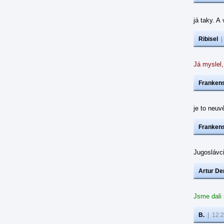
já taky. A
Ribisel
Já myslel,
Frankens
je to neuvě
Frankens
Jugoslávc
Artur De
Jsme dali
B.
|
12:2