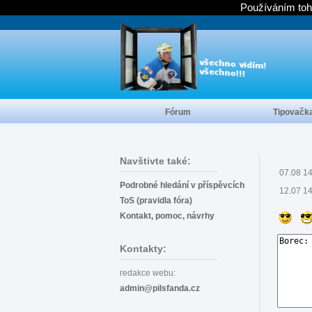
Používáním toh
Fórum
Tipovačk
Navštivte také:
07.08 1
Podrobné hledání v příspěvcích
12.07 1
ToS (pravidla fóra)
Kontakt, pomoc, návrhy
Kontakty:
redakce webu:
admin@pilsfanda.cz