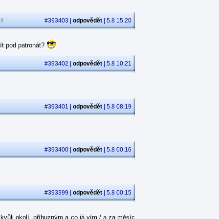
i!
#393403 |
odpovědět
| 5.8 15:20
ít pod patronát?
#393402 |
odpovědět
| 5.8 10:21
#393401 |
odpovědět
| 5.8 08:19
#393400 |
odpovědět
| 5.8 00:16
#393399 |
odpovědět
| 5.8 00:15
kvůli okolí, příbuzným a co já vím / a za měsíc