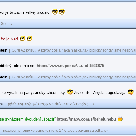
 vonje to zatim velkej brousič.
|
Sudety
 že je buk!
tein
|
Guru AZ kvízu... A kdyby došla ňáká hláška, tak biblický songy jsme nezpíval
řitelný, ale stalo se:
https://www.super.cz/…u-ct-1526875
tein
|
Guru AZ kvízu... A kdyby došla ňáká hláška, tak biblický songy jsme nezpíval
i se vydali na partyzánský chodníčky.
Živio Tito! Živjela Jugoslavija!
nt
|
הוֹי הָאֹמְרִים לָרַע טוֹב וְלַטּוֹב רָע שָׂמִים חֹשֶׁךְ לְאוֹר וְאוֹר לְחֹשֶׁךְ
 se synátorem dvoudení „špacír“
https://mapy.com/s/behejunebu
 - nezapomeneme vy svině (už je to 14:0 a odjebávam sa odťalto)