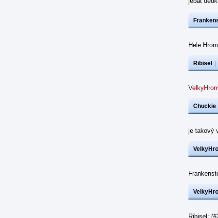
jebat dědk
Frankens
Hele Hrom
Ribisel
VelkyHrom
Chuckie
je takový 
VelkyHr
Frankenst
VelkyHr
Ribisel: (