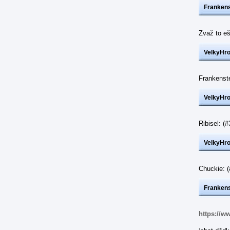
Frankens
Zvaž to eš
VelkyHr
Frankenst
VelkyHr
Ribisel: 
VelkyHr
Chuckie: 
Frankens
https://w