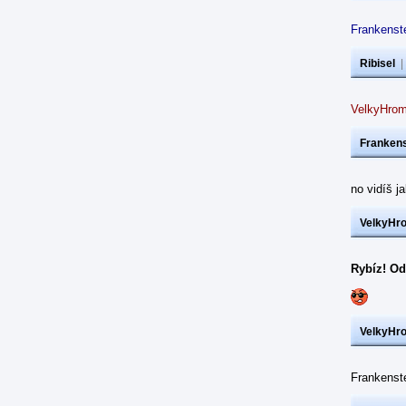
Frankenste
Ribisel
VelkyHrom
Frankens
no vidíš j
VelkyHr
Rybíz! Od
VelkyHr
Frankens