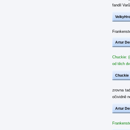
fandil Var
VelkyHr
Frankenste
Artur De
Chuckie: (
od těch dv
Chuckie
zrovna ta
očividně 
Artur De
Frankenste