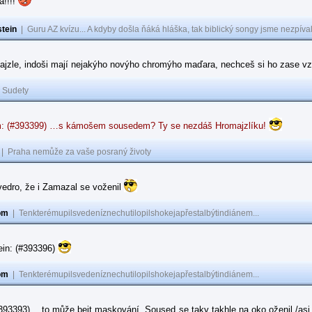
a!!!!
tein
|
Guru AZ kvízu... A kdyby došla ňáká hláška, tak biblický songy jsme nezpíval
ajzle, indoši mají nejakýho novýho chromýho maďara, nechceš si ho zase vz
|
Sudety
: (#393399) …s kámošem sousedem? Ty se nezdáš Hromajzlíku!
|
Praha nemůže za vaše posraný životy
vedro, že i Zamazal se voženil
om
|
Tenkterémupilsvedeníznechutilopilshokejapřestalbýtindiánem...
ein: (#393396)
om
|
Tenkterémupilsvedeníznechutilopilshokejapřestalbýtindiánem...
#393393) …to může bejt maskování. Soused se taky takhle na oko oženil /asi 