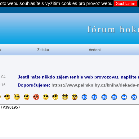
oto webu souhlasíte s vyžitím cookies pro provoz webu.
Souhlasím
fórum hok
a
Z tisku
Vedení
Jestli máte někdo zájem tenhle web provozovat, napište 
4:04
Doporučujeme:
https://www.palmknihy.cz/kniha/dekada-
4:16