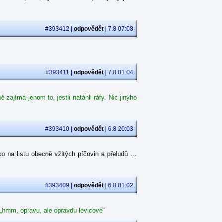
#393412 |
odpovědět
| 7.8 07:08
#393411 |
odpovědět
| 7.8 01:04
ajímá jenom to, jestli natáhli ráfy. Nic jinýho
#393410 |
odpovědět
| 6.8 20:03
o na listu obecně vžitých píčovin a přeludů …
#393409 |
odpovědět
| 6.8 01:02
 „hmm, opravu, ale opravdu levicové“