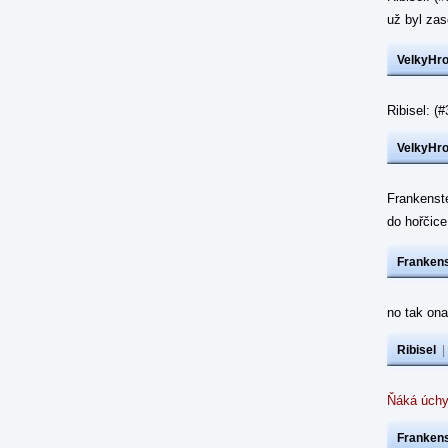
už byl z
VelkyHr
Ribisel: 
VelkyHr
Frankenst
do hořčic
Frankens
no tak ona
Ribisel
Ňáká úchy
Frankens