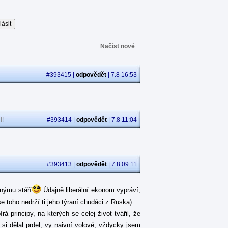
Načíst nové
#393415 |
odpovědět
| 7.8 16:53
i!
#393414 |
odpovědět
| 7.8 11:04
#393413 |
odpovědět
| 7.8 09:11
jnýmu stáří
Údajně liberální ekonom vypráví,
se toho nedrží ti jeho týraní chudáci z Ruska) …
 principy, na kterých se celej život tvářil, že
á si dělal prdel, vy naivní volové, vždycky jsem