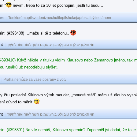
ům!“
nevim, třeba to za 30 let pochopim, jestli tu budu …
om
|
Tenkterémupilsvedeníznechutilopilshokejapřestalbýtindiánem...
in: (#393408) …mažu si tě z telefonu..
nt
|
הוֹי הָאֹמְרִים לָרַע טוֹב וְלַטּוֹב רָע שָׂמִים חֹשֶׁךְ לְאוֹר וְאוֹר לְחֹשֶׁךְ
#393410) Když někde v titulku vidím Klausovo nebo Zemanovo jméno, tak mě z
ou rusáků už nepotřebuju slyšet.
|
Praha nemůže za vaše posraný životy
dy čtu poslední Kikinovo výtok mouder, „moudré stáří“ mám už dlouho vysok
není důvod to měnit
nt
|
הוֹי הָאֹמְרִים לָרַע טוֹב וְלַטּוֹב רָע שָׂמִים חֹשֶׁךְ לְאוֹר וְאוֹר לְחֹשֶׁךְ
in: (#393391) Na víc nemáš, Kikinovo spermie? Zapomněl jsi dodat, že to je