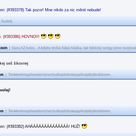
in: (#393378) Tak pozor! Mne nikdo za nic měnit nebude!
|
Sudety
: (#393386) HOVNO!!!
tein
|
Guru AZ kvízu... A kdyby došla ňáká hláška, tak biblický songy jsme nezpíval
akej seš šikovnej
om
|
Tenkterémupilsvedeníznechutilopilshokejapřestalbýtindiánem...
volej!
om
|
Tenkterémupilsvedeníznechutilopilshokejapřestalbýtindiánem...
tein: (#393382) AHÁÁÁÁÁÁÁÁÁÁÁÁÁÁ! HUŽ!