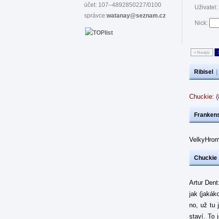
účet: 107–4892850227/0100
Uživatel:
správce:
watanay@seznam.cz
Nick:
« Novější
Ribisel
Chuckie: 
Frankens
VelkyHrom
Chuckie
Artur Dent
jak (jakák
no, už tu 
staví. To 