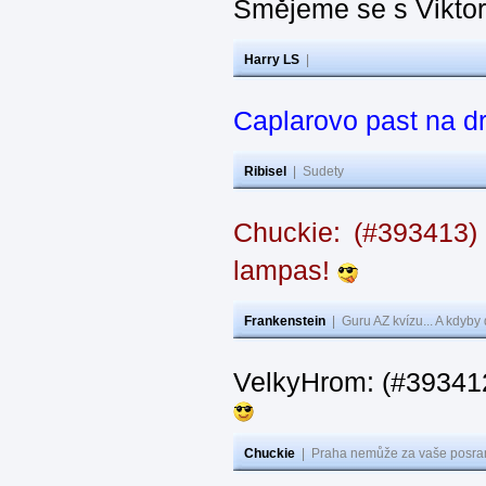
Smějeme se s Vikto
Harry LS
|
Caplarovo past na 
Ribisel
|
Sudety
Chuckie: (#393413)
lampas!
Frankenstein
|
Guru AZ kvízu... A kdyby
VelkyHrom: (#39341
Chuckie
|
Praha nemůže za vaše posran