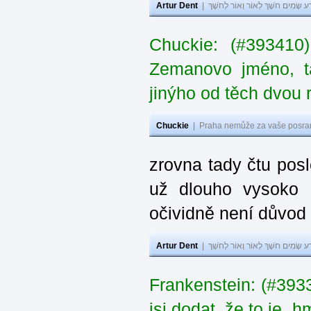
Artur Dent
|
ע שָׂמִים חֹשֶׁךְ לְאוֹר וְאוֹר לְחֹשֶׁךְ
Chuckie: (#393410
Zemanovo jméno, ta
jinýho od těch dvou 
Chuckie
|
Praha nemůže za vaše posran
zrovna tady čtu pos
už dlouho vysoko 
očividně není důvod
Artur Dent
|
ע שָׂמִים חֹשֶׁךְ לְאוֹר וְאוֹר לְחֹשֶׁךְ
Frankenstein: (#39
jsi dodat, že to je „