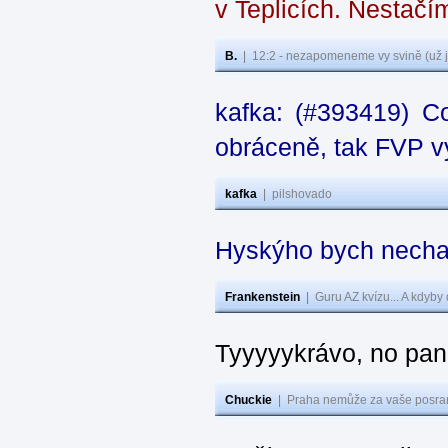
v Teplicích. Nestačí
B.
|
12:2 - nezapomeneme vy svině (už j
kafka: (#393419) C
obráceně, tak FVP vy
kafka
|
pilshovado
Hyskýho bych nechal
Frankenstein
|
Guru AZ kvízu... A kdyby
Tyyyyykrávo, no pane
Chuckie
|
Praha nemůže za vaše posran