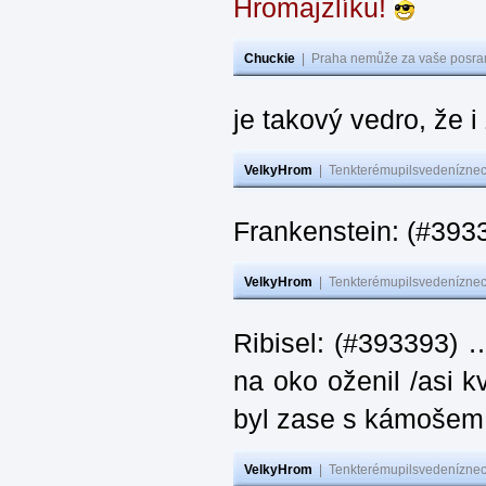
Hromajzlíku!
Chuckie
|
Praha nemůže za vaše posran
je takový vedro, že 
VelkyHrom
|
Tenkterémupilsvedeníznech
Frankenstein: (#393
VelkyHrom
|
Tenkterémupilsvedeníznech
Ribisel: (#393393) 
na oko oženil /asi k
byl zase s kámoš
VelkyHrom
|
Tenkterémupilsvedeníznech