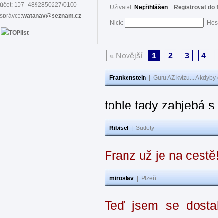
účet: 107–4892850227/0100
Uživatel:
Nepřihlášen
Registrovat do 
správce:
watanay@seznam.cz
Nick:
Hes
« Novější
1
2
3
4
Frankenstein
|
Guru AZ kvízu... A kdyby
tohle tady zahjebá 
Ribisel
|
Sudety
Franz už je na cestě
miroslav
|
Plzeň
Teď jsem se dostal