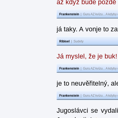
až když bude pozdě
Frankenstein
|
Guru AZ kvízu... A kdyby
já taky. A vonje to z
Ribisel
|
Sudety
Já myslel, že je buk
Frankenstein
|
Guru AZ kvízu... A kdyby
je to neuvěřitelný, al
Frankenstein
|
Guru AZ kvízu... A kdyby
Jugoslávci se vydal