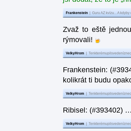
Frankenstein
|
Guru AZ kvízu... A kdyby
Zvaž to eště jedno
rýmovali!
VelkyHrom
|
Tenkterémupilsvedeníznech
Frankenstein: (#39
kolikrát ti budu opak
VelkyHrom
|
Tenkterémupilsvedeníznech
Ribisel: (#393402)
VelkyHrom
|
Tenkterémupilsvedeníznech