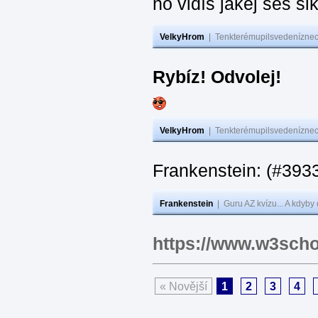
no vidíš jakej seš ši
VelkyHrom
|
Tenkterémupilsvedeníznech
Rybíz! Odvolej!
VelkyHrom
|
Tenkterémupilsvedeníznech
Frankenstein: (#
Frankenstein
|
Guru AZ kvízu... A kdyby
https://www.w3scho
« Novější
1
2
3
4