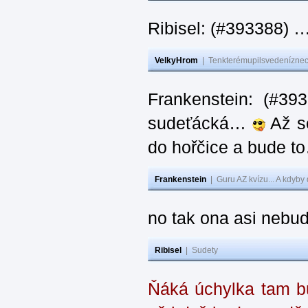
Ribisel: (#393388) 
VelkyHrom
|
Tenkterémupilsvedeníznech
Frankenstein: (#39
sudeťácká…
Až se
do hořčice a bude 
Frankenstein
|
Guru AZ kvízu... A kdyby
no tak ona asi nebud
Ribisel
|
Sudety
Ňáká úchylka tam bu