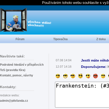
Používáním tohoto webu souhlasíte s vyž
Fórum
Tipovačka
Z tisku
Navštivte také:
Jestli máte někd
07.08 14:04
Podrobné hledání v příspěvcích
Doporučujeme:
12.07 14:16
ToS (pravidla fóra)
Kontakt, pomoc, návrhy
Kontakty:
redakce webu:
admin@pilsfanda.cz