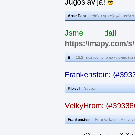
Jugoslavija!
Artur Dent
|
ע שָׂמִים חֹשֶׁךְ לְאוֹר וְאוֹר לְחֹשֶׁךְ
Jsme dali s
https://mapy.com/s
B.
|
12:2 - nezapomeneme vy svině (už j
Frankenstein: (#393
Ribisel
|
Sudety
VelkyHrom: (#3933
Frankenstein
|
Guru AZ kvízu... A kdyby