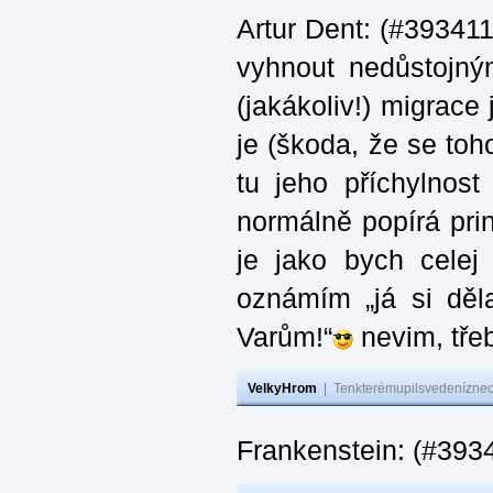
Artur Dent: (#393411)
vyhnout nedůstojný
(jakákoliv!) migrace
je (škoda, že se toh
tu jeho příchylnos
normálně popírá princ
je jako bych celej 
oznámím „já si děla
Varům!“
nevim, třeb
VelkyHrom
|
Tenkterémupilsvedeníznech
Frankenstein: (#393