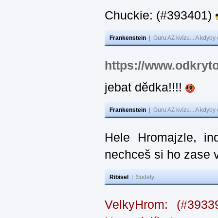
Chuckie: (#393401)
Frankenstein
|
Guru AZ kvízu... A kdyby
https://www.odkryt
jebat dědka!!!!
Frankenstein
|
Guru AZ kvízu... A kdyby
Hele Hromajzle, i
nechceš si ho zase 
Ribisel
|
Sudety
VelkyHrom: (#393