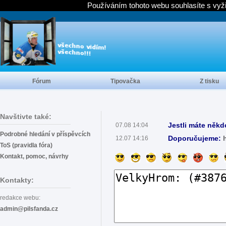
Používáním tohoto webu souhlasíte s vyž
Fórum
Tipovačka
Z tisku
Navštivte také:
Jestli máte někd
07.08 14:04
Podrobné hledání v příspěvcích
Doporučujeme:
12.07 14:16
ToS (pravidla fóra)
Kontakt, pomoc, návrhy
Kontakty:
redakce webu:
admin@pilsfanda.cz