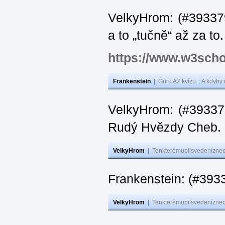
VelkyHrom: (#393379
a to „tučně“ až za to.
https://www.w3scho
Frankenstein
|
Guru AZ kvízu... A kdyby
VelkyHrom: (#393376
Rudý Hvězdy Cheb.
VelkyHrom
|
Tenkterémupilsvedeníznech
Frankenstein: (#393
VelkyHrom
|
Tenkterémupilsvedeníznech