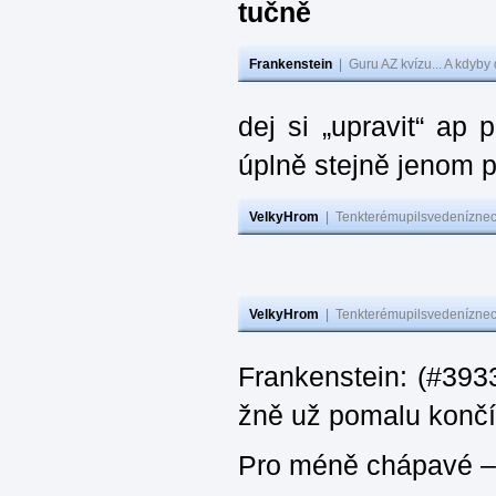
tučně
Frankenstein
|
Guru AZ kvízu... A kdyby
dej si „upravit“ ap
úplně stejně jenom 
VelkyHrom
|
Tenkterémupilsvedeníznech
VelkyHrom
|
Tenkterémupilsvedeníznech
Frankenstein: (#3933
žně už pomalu končí
Pro méně chápavé – 