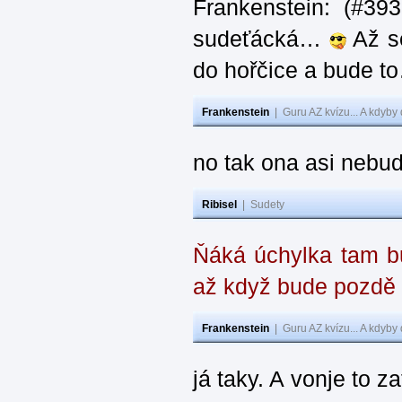
Frankenstein: (#39
sudeťácká…
Až se
do hořčice a bude 
Frankenstein
|
Guru AZ kvízu... A kdyby
no tak ona asi nebud
Ribisel
|
Sudety
Ňáká úchylka tam bu
až když bude pozdě
Frankenstein
|
Guru AZ kvízu... A kdyby
já taky. A vonje to z