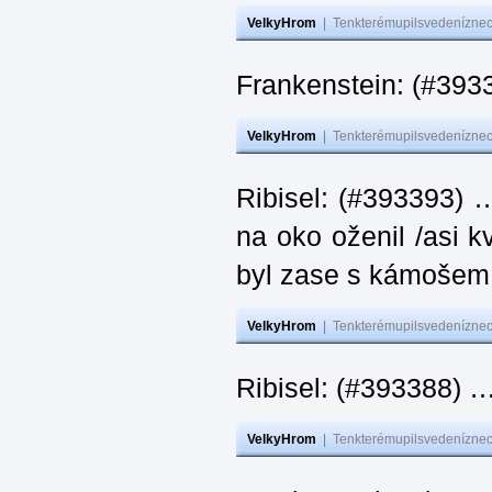
VelkyHrom
|
Tenkterémupilsvedeníznech
Frankenstein: (#393
VelkyHrom
|
Tenkterémupilsvedeníznech
Ribisel: (#393393) 
na oko oženil /asi k
byl zase s kámoš
VelkyHrom
|
Tenkterémupilsvedeníznech
Ribisel: (#393388) 
VelkyHrom
|
Tenkterémupilsvedeníznech