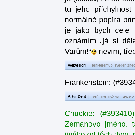
tu jeho příchylnos
normálně popírá princ
je jako bych celej 
oznámím „já si děla
Varům!“
nevim, třeb
VelkyHrom
|
Tenkterémupilsvedeníznech
Frankenstein: (#393
Artur Dent
|
ע שָׂמִים חֹשֶׁךְ לְאוֹר וְאוֹר לְחֹשֶׁךְ
Chuckie: (#393410
Zemanovo jméno, ta
jinýho od těch dvou 