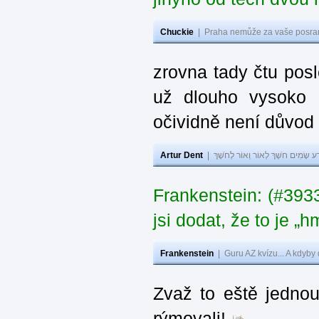
Chuckie
|
Praha nemůže za vaše posran
zrovna tady čtu pos
už dlouho vysoko 
očividně není důvod
Artur Dent
|
ע שָׂמִים חֹשֶׁךְ לְאוֹר וְאוֹר לְחֹשֶׁךְ
Frankenstein: (#39
jsi dodat, že to je „
Frankenstein
|
Guru AZ kvízu... A kdyby
Zvaž to eště jedno
rýmovali!