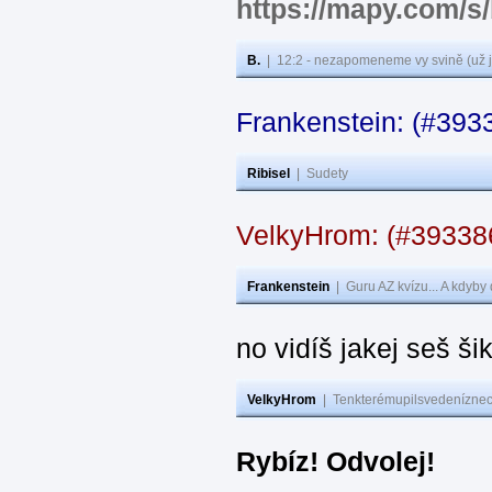
https://mapy.com/s
B.
|
12:2 - nezapomeneme vy svině (už j
Frankenstein: (#393
Ribisel
|
Sudety
VelkyHrom: (#3933
Frankenstein
|
Guru AZ kvízu... A kdyby
no vidíš jakej seš ši
VelkyHrom
|
Tenkterémupilsvedeníznech
Rybíz! Odvolej!