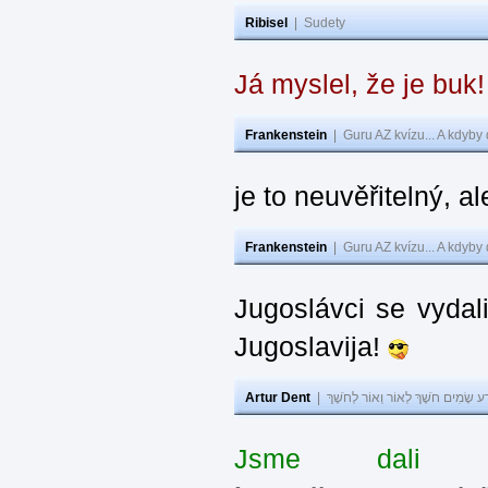
Ribisel
|
Sudety
Já myslel, že je buk
Frankenstein
|
Guru AZ kvízu... A kdyby
je to neuvěřitelný, al
Frankenstein
|
Guru AZ kvízu... A kdyby
Jugoslávci se vydal
Jugoslavija!
Artur Dent
|
ע שָׂמִים חֹשֶׁךְ לְאוֹר וְאוֹר לְחֹשֶׁךְ
Jsme dali s