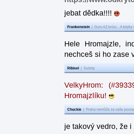
jebat dědka!!!!
Frankenstein
|
Guru AZ kvízu... A kdyby
Hele Hromajzle, i
nechceš si ho zase 
Ribisel
|
Sudety
VelkyHrom: (#393
Hromajzlíku!
Chuckie
|
Praha nemůže za vaše posran
je takový vedro, že 