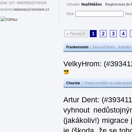
účet: 107–4892850227/0100
Uživatel:
Nepřihlášen
Registrovat do 
správce:
watanay@seznam.cz
Nick:
Hes
« Novější
1
2
3
4
Frankenstein
|
Guru AZ kvízu... A kdyby
VelkyHrom: (#39341
Chuckie
|
Praha nemůže za vaše posran
Artur Dent: (#393411)
vyhnout nedůstojný
(jakákoliv!) migrace
je (škoda, že se toh