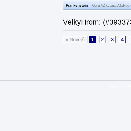
Frankenstein
|
Guru AZ kvízu... A kdyby
VelkyHrom: (#393373
« Novější
1
2
3
4
Copyright © 20