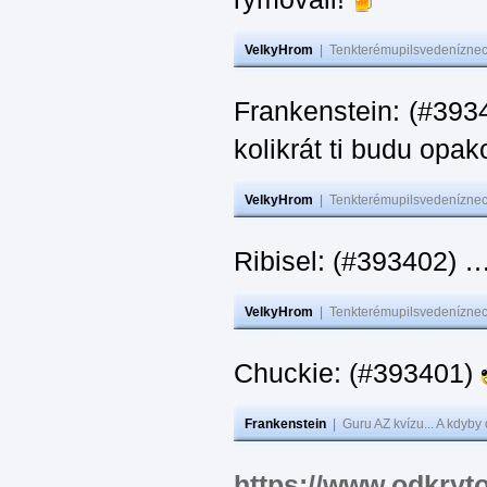
VelkyHrom
|
Tenkterémupilsvedeníznech
Frankenstein: (#39
kolikrát ti budu opak
VelkyHrom
|
Tenkterémupilsvedeníznech
Ribisel: (#393402)
VelkyHrom
|
Tenkterémupilsvedeníznech
Chuckie: (#393401)
Frankenstein
|
Guru AZ kvízu... A kdyby
https://www.odkryt