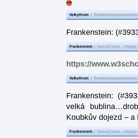
VelkyHrom
|
Tenkterémupilsvedeníznech
Frankenstein: (#
Frankenstein
|
Guru AZ kvízu... A kdyby
https://www.w3scho
VelkyHrom
|
Tenkterémupilsvedeníznech
Frankenstein: (#39
velká bublina…dro
Koubkův dojezd – a 
Frankenstein
|
Guru AZ kvízu... A kdyby